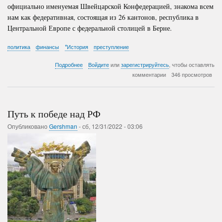
официально именуемая Швейцарской Конфедерацией, знакома всем
нам как федеративная, состоящая из 26 кантонов, республика в
Центральной Европе с федеральной столицей в Берне.
политика
финансы
*История
преступление
о
Подробнее
Войдите
или
зарегистрируйтесь
, чтобы оставлять
Всемирный
комментарии
346 просмотров
банк
планеты
Путь к победе над РФ
Опубликовано
Gershman
-
сб, 12/31/2022 - 03:06