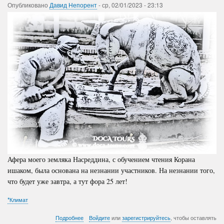
-Часть
Опубликовано
Давид Непорент
-
ср, 02/01/2023 - 23:13
1
Афера моего земляка Насреддина, с обучением чтения Корана
ишаком, была основана на незнании участников. На незнании того,
что будет уже завтра, а тут фора 25 лет!
*Климат
о
Подробнее
Войдите
или
зарегистрируйтесь
, чтобы оставлять