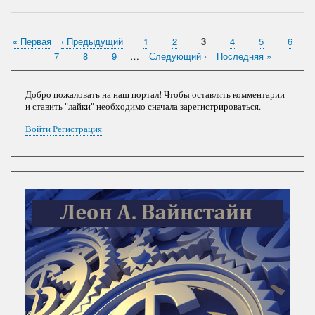
понос
России:
ракеты
"Сармат",
Первая
« Первая
Предыдущая
‹ Предыдущий
Страница
1
Страница
2
Текущая
3
Страница
4
Страница
5
Стран
6
Нумерация
"Авангард",
страница
страница
страница
Страница
7
Страница
8
Страница
9
…
Следующая
Следующий ›
Последняя
Последняя »
и
страниц
страница
страница
"Вечный
двигатель”
Добро пожаловать на наш портал! Чтобы оставлять комментарии
и ставить "лайки" необходимо сначала зарегистрироваться.
Войти
Регистрация