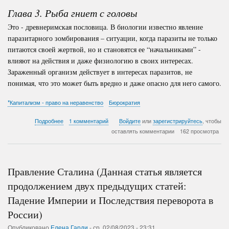
Империи,
Глава 3. Рыба гниет с головы
Последствия
переворота
Это - древнеримская пословица. В биологии известно явление
в
России,
паразитарного зомбирования – ситуации, когда паразиты не только
Правление
питаются своей жертвой, но и становятся ее “начальниками” -
Сталина)
влияют на действия и даже физиологию в своих интересах.
Зараженный организм действует в интересах паразитов, не
понимая, что это может быть вредно и даже опасно для него самого.
*Капитализм - право на неравенство
Бюрократия
о
Подробнее
1 комментарий
Войдите
или
зарегистрируйтесь
, чтобы
ПОЧЕМУ
оставлять комментарии
162 просмотра
и
КАК
вокруг
сплошной
Правление Сталина (Данная статья является
бардак???
-
продолжением двух предыдущих статей:
Часть
Падение Империи и Последствия переворота в
3
России)
Опубликовано
Елена Гарди
-
ср, 02/08/2023 - 23:31