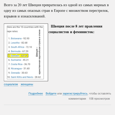
Всего за 20 лет Швеция превратилась из одной из самых мирных в
одну из самых опасных стран в Европе с множеством перестрелок,
взрывов и изнасилований.
Швеция после 8 лет правления
социалистов и феминисток:
социализм
женщины
о
Подробнее
Войдите
или
зарегистрируйтесь
, чтобы оставлять
Правда
комментарии
108 просмотров
о
шведском
кризисе
изнасилований