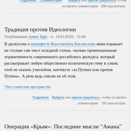
Подробнее
2 комментария
Войдите
или
зарегистрируйтесь
, чтобы
Фторирование
оставлять комментарии
256 просмотров
воды
–
польза
или
Традиция против Идеологии
вред
Опубликовано
Алекс Тарн
-
чт, 12/01/2022 - 10:48
В дискуссии о
манифесте Константина Богомолова
меня поражает
не столько сам текст исходной статьи, сколько провинциальная
ограниченность современного российского дискурса, который
рассматривает любую общественно-политическую тему в узком,
чтоб не сказать узколобом, контексте «за Путина или против
Путина». А речь ведь совсем не об этом.
*Пост-советское пространство
о
Подробнее
Войдите
или
зарегистрируйтесь
, чтобы оставлять
Традиция
комментарии
195 просмотров
против
Идеологии
Операция «Крым»: Последние мысли “Амана”