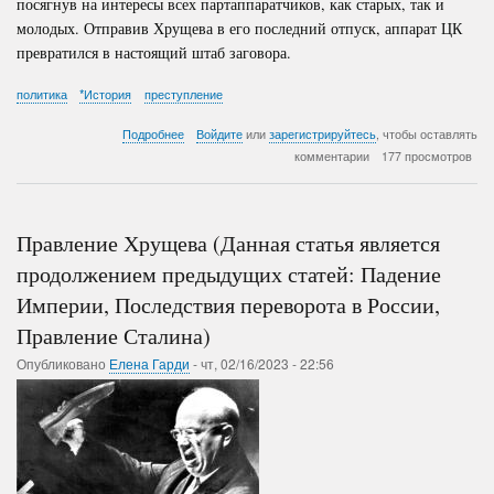
посягнув на интересы всех партаппаратчиков, как старых, так и
молодых. Отправив Хрущева в его последний отпуск, аппарат ЦК
превратился в настоящий штаб заговора.
политика
*История
преступление
о
Подробнее
Войдите
или
зарегистрируйтесь
, чтобы оставлять
Правление
комментарии
177 просмотров
Брежнева
(Данная
статья
является
Правление Хрущева (Данная статья является
продолжением
предыдущих
продолжением предыдущих статей: Падение
статей:
Империи, Последствия переворота в России,
Падение
Империи,
Правление Сталина)
Последствия
переворота
Опубликовано
Елена Гарди
-
чт, 02/16/2023 - 22:56
в
России,
Правление
Сталина,
Правление
Хрущева)