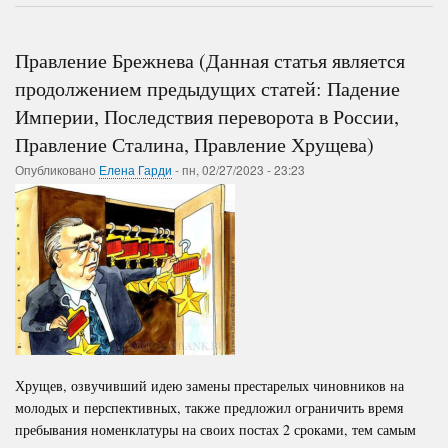
Правление
Интеллектуальная
Хрущева,
революция
Правление
или
Правление Брежнева (Данная статья является
Брежнева)
коллапс
продолжением предыдущих статей: Падение
Империи, Последствия переворота в России,
Правление Сталина, Правление Хрущева)
Опубликовано
Елена Гарди
-
пн, 02/27/2023 - 23:23
Хрущев, озвучивший идею замены престарелых чиновников на
молодых и перспективных, также предложил ограничить время
пребывания номенклатуры на своих постах 2 сроками, тем самым