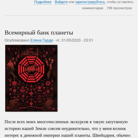
о
Подробнее
Войдите
или
зарегистрируйтесь
, чтобы оставлять
Плацебо
комментарии
199 просмотров
от
смерти!
Всемирный банк планеты
Опубликовано
Елена Гарди
-
чт, 01/05/2023 - 23:01
После всех моих многочисленных экскурсов в такую запутанную
историю нашей Земли совсем неудивительно, что у меня возник
интерес к денежной империи нашей планеты. Швейцария, обычно