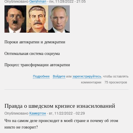
Опубликовано
Gershman
-
пн, 11/28/2022 - 21:05
Пороки автократии и демократии
Оптимальная система социума
Процесс трансформации автократии
о
Подробнее
Войдите
или
зарегистрируйтесь
, чтобы оставлять
Технология
комментарии
75 просмотров
реформирования
РФ
Правда о шведском кризисе изнасилований
Опубликовано
Камертон
-
вт, 11/22/2022 - 02:29
Что на самом деле происходит в моей стране и почему об этом
никто не говорит?