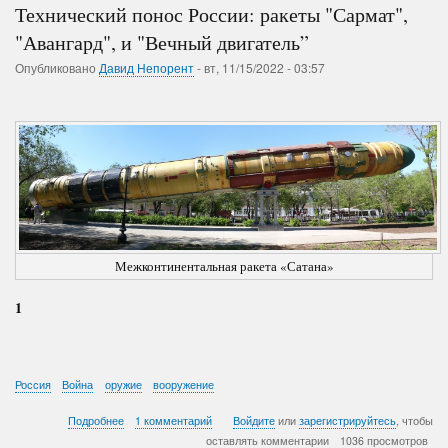
Технический понос России: ракеты "Сармат",
"Авангард", и "Вечный двигатель”
Опубликовано
Давид Непорент
-
вт, 11/15/2022 - 03:57
Межконтинентальная ракета «Сатана»
1
Россия
Война
оружие
вооружение
о
Подробнее
1 комментарий
Войдите
или
зарегистрируйтесь
, чтобы
Технический
оставлять комментарии
1036 просмотров