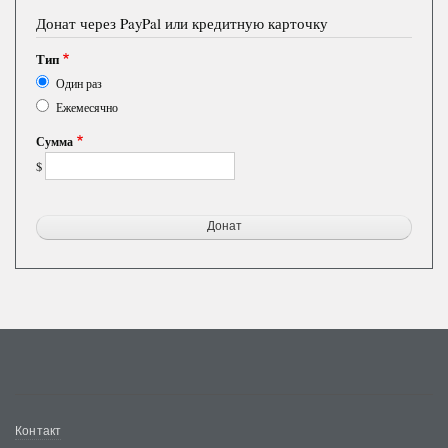
Донат через PayPal или кредитную карточку
Тип
Один раз
Ежемесячно
Сумма
$
Меню
Контакт