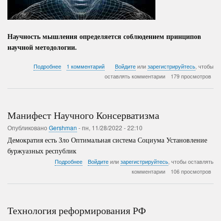
Научность мышления определяется соблюдением принципов
научной методологии.
о
Подробнее
1 комментарий
Войдите
или
зарегистрируйтесь
, чтобы
Фундаментальное
оставлять комментарии
179 просмотров
открытие
научит
элиты
мыслить
Манифест Научного Консерватизма
!
Опубликовано
Gershman
-
пн, 11/28/2022 - 22:10
Демократия есть Зло Оптимальная система Социума Установление
буржуазных республик
о
Подробнее
Войдите
или
зарегистрируйтесь
, чтобы оставлять
Манифест
комментарии
106 просмотров
Научного
Консерватизма
Технология реформирования РФ