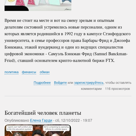
Время не стоит на месте и вот на смену зрелым и опытным
делателям состояний устремились новые персоналии, одним из
которых является родившийся в 1992 году в кампусе Стэнфордского
университета, в семье профессоров права Барбары Фрид и Джозефа
Бэнкмана, этакий вундеркинд и один из ведущих специалистов
цифровой экономики - Самуэль Бэнкман Фрид (Samuel Banckman-
Fried), ставший основателем крипто-валютной биржи FTX.
политика
финансы
обман
о
Подробнее
Войдите
или
зарегистрируйтесь
, чтобы оставлять
Краткая
комментарии
116 просмотров
история
биржи
FTX
Богатейший человек планеты
Опубликовано
Елена Гарди
-
сб, 12/10/2022 - 19:07