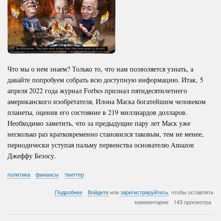
Что мы о нем знаем? Только то, что нам позволяется узнать, а
давайте попробуем собрать всю доступную информацию. Итак, 5
апреля 2022 года журнал Forbes признал пятидесятилетнего
американского изобретателя, Илона Маска богатейшим человеком
планеты, оценив его состояние в 219 миллиардов долларов.
Необходимо заметить, что за предыдущие пару лет Маск уже
несколько раз кратковременно становился таковым, тем не менее,
периодически уступая пальму первенства основателю Amazon
Джеффу Безосу.
политика
финансы
твиттер
о
Подробнее
Войдите
или
зарегистрируйтесь
, чтобы оставлять
Богатейший
комментарии
143 просмотра
человек
планеты