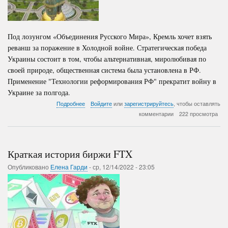
Под лозунгом «Объединения Русского Мира», Кремль хочет взять
реванш за поражение в Холодной войне. Стратегическая победа
Украины состоит в том, чтобы альтернативная, миролюбивая по
своей природе, общественная система была установлена в РФ.
Применение "Технологии реформирования РФ" прекратит войну в
Украине за полгода.
о
Подробнее
Войдите
или
зарегистрируйтесь
, чтобы оставлять
Путь
комментарии
222 просмотра
к
победе
над
РФ
Краткая история биржи FTX
Опубликовано
Елена Гарди
-
ср, 12/14/2022 - 23:05