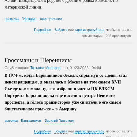
женой, находящейся в родстве с древним родом Раевских по
материнской линии.
политика
*История
преступление
о
Подробнее
Войдите
или
зарегистрируйтесь
, чтобы оставлять
Последствия
комментарии
225 просмотров
государственного
переворота
в
России
Гроссманы и Шеренцисы
Опубликовано
Татьяна Менакер
-
пн, 01/23/2023 - 04:04
В 1974-м, когда Барышников сбежал, спрыгнув со сцены, стал
невозвращенцем, я оказалась в Москве на том самом XVII
Съезде комсомола, где его избрали в члены ЦК ВЛКСМ.
Портреты Барышникова еще висели в центре Невского
проспекта, а голоса транзисторов уже свистели о его самом
блистательном прыжке – в Америку.
америка
Барышников
Василий Гроссман
о
Подробнее
Войдите
или
зарегистрируйтесь
, чтобы оставлять
Гроссманы