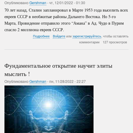
Опубликовано
Gershman
-
чт, 12/01/2022 - 01:30
70 лет назад, Сталин запланировал в Марте 1953 года выселить всех
евреев СССР в необжитые районы Дальнего Востока. Но 5-го
Марта, Провидение отправило этого “Амана” в Ад. Чудо в Пурим
спасло 2 миллиона евреев СССР.
о
Подробнее
Войдите
или
зарегистрируйтесь
, чтобы оставлять
Операция
комментарии
127 просмотров
«Крым»:
Последние
мысли
“Амана”
Фундаментальное открытие научит элиты
мыслить !
Опубликовано
Gershman
-
пн, 11/28/2022 - 22:27