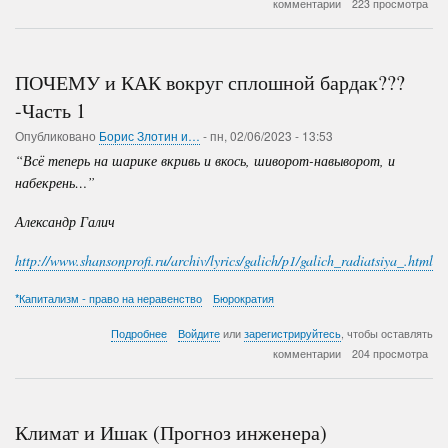
комментарии
223 просмотра
и
КАК
вокруг
сплошной
ПОЧЕМУ и КАК вокруг сплошной бардак???
бардак???
-
-Часть 1
Часть
Опубликовано
Борис Злотин и…
2
-
пн, 02/06/2023 - 13:53
“Всё теперь на шарике вкривь и вкось, шиворот-навыворот, и
набекрень…”
Александр Галич
http://www.shansonprofi.ru/archiv/lyrics/galich/p1/galich_radiatsiya_.html
*Капитализм - право на неравенство
Бюрократия
о
Подробнее
Войдите
или
зарегистрируйтесь
, чтобы оставлять
ПОЧЕМУ
комментарии
204 просмотра
и
КАК
вокруг
сплошной
Климат и Ишак (Прогноз инженера)
бардак???