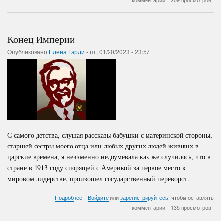
комментарии
209 просмотров
и
Шеренцисы
Конец Империи
Опубликовано
Елена Гарди
-
пт, 01/20/2023 - 23:57
С самого детства, слушая рассказы бабушки с материнской стороны,
старшей сестры моего отца или любых других людей живших в
царские времена, я неизменно недоумевала как же случилось, что в
стране в 1913 году спорящей с Америкой за первое место в
мировом лидерстве, произошел государственный переворот.
о
Подробнее
Войдите
или
зарегистрируйтесь
, чтобы оставлять
Конец
комментарии
135 просмотров
Империи