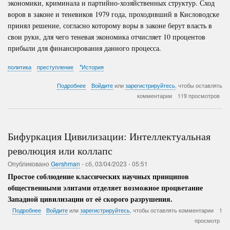
экономики, криминала и партийно-хозяйственных структур. Сход
воров в законе и теневиков 1979 года, проходивший в Кисловодске
принял решение, согласно которому воры в законе берут власть в
свои руки, для чего теневая экономика отчисляет 10 процентов
прибыли для финансирования данного процесса.
политика
преступление
*История
о
Подробнее
Войдите
или
зарегистрируйтесь
, чтобы оставлять
Правление
комментарии
119 просмотров
Андропова
(Данная
статья
является
Бифуркация Цивилизации: Интеллектуальная
продолжением
предыдущих
революция или коллапс
статей:
Опубликовано
Gershman
-
сб, 03/04/2023 - 05:51
Падение
Империи,
Простое соблюдение классических научных принципов
Последствия
общественными элитами отделяет возможное процветание
переворота
Западной цивилизации от её скорого разрушения.
в
России,
о
Подробнее
Войдите
или
зарегистрируйтесь
, чтобы оставлять комментарии
1
Правление
Бифуркация
просмотр
Сталина,
Цивилизации: