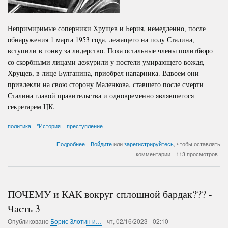
Непримиримые соперники Хрущев и Берия, немедленно, после
обнаружения 1 марта 1953 года, лежащего на полу Сталина,
вступили в гонку за лидерство. Пока остальные члены политбюро
со скорбными лицами дежурили у постели умирающего вождя,
Хрущев, в лице Булганина, приобрел напарника. Вдвоем они
привлекли на свою сторону Маленкова, ставшего после смерти
Сталина главой правительства и одновременно являвшегося
секретарем ЦК.
политика
*История
преступление
о
Подробнее
Войдите
или
зарегистрируйтесь
, чтобы оставлять
Правление
комментарии
113 просмотров
Хрущева
(Данная
статья
является
ПОЧЕМУ и КАК вокруг сплошной бардак??? -
продолжением
предыдущих
Часть 3
статей:
Опубликовано
Борис Злотин и…
Падение
-
чт, 02/16/2023 - 02:10