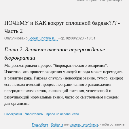
Сталина
(Данная
статья
является
ПОЧЕМУ и КАК вокруг сплошной бардак??? -
продолжением
двух
Часть 2
предыдущих
Опубликовано
Борис Злотин и…
статей:
-
ср, 02/08/2023 - 18:51
Падение
Глава 2
.
Злокачественное
Империи
перерождение
и
бюрократии
Последствия
переворота
Мы рассматривали процесс “бюрократического ожирения”.
в
Известно, что процесс ожирения у людей иногда может переходить
России)
в развитие рака. Раковая опухоль (новообразование, тумор, канцер)
есть патологический процесс неограниченного размножения
переродившихся клеток, лишающий питания, угнетающий и
разрушающий нормальные ткани, часто со смертельным исходом
для организма.
Бюрократия
*Капитализм - право на неравенство
о
Подробнее
Войдите
или
зарегистрируйтесь
, чтобы оставлять
ПОЧЕМУ