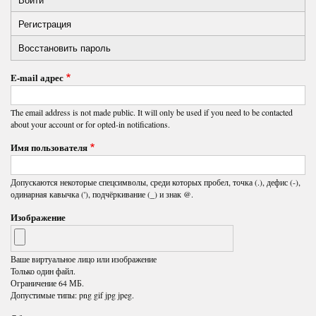
Primary
Регистрация
(активная
tabs
вкладка)
Восстановить пароль
E-mail адрес
The email address is not made public. It will only be used if you need to be contacted
about your account or for opted-in notifications.
Имя пользователя
Допускаются некоторые спецсимволы, среди которых пробел, точка (.), дефис (-),
одинарная кавычка ('), подчёркивание (_) и знак @.
Изображение
Ваше виртуальное лицо или изображение
Только один файл.
Ограничение 64 МБ.
Допустимые типы: png gif jpg jpeg.