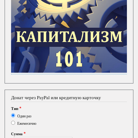
Донат через PayPal или кредитную карточку
Тип
Один раз
Ежемесячно
Сумма