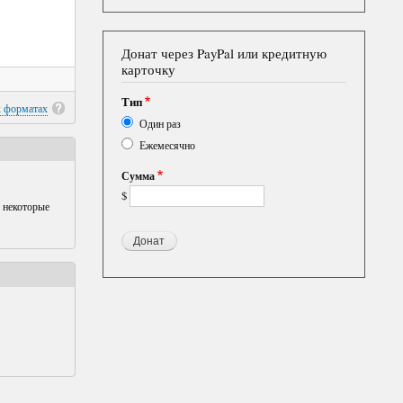
Донат через PayPal или кредитную
карточку
Тип
х форматах
Один раз
Ежемесячно
Сумма
$
 некоторые