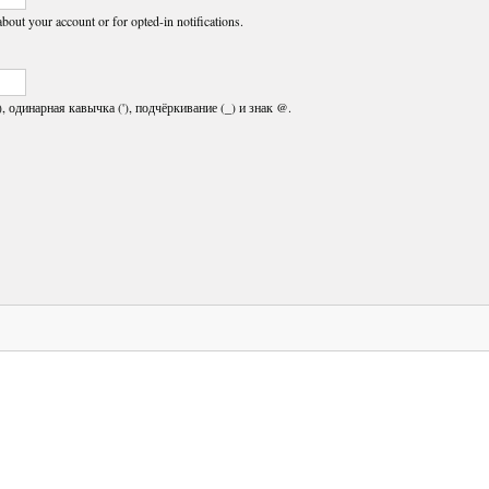
about your account or for opted-in notifications.
, одинарная кавычка ('), подчёркивание (_) и знак @.