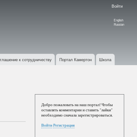
Войти
English
Language
Russian
switcher
глашение к сотрудничеству
Портал Камертон
Школа
Добро пожаловать на наш портал! Чтобы
оставлять комментарии и ставить "лайки"
необходимо сначала зарегистрироваться.
Войти
Регистрация