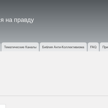
Перейти
к
основному
я на правду
содержанию
Тематические Каналы
Библия Анти-Коллективизма
FAQ
При