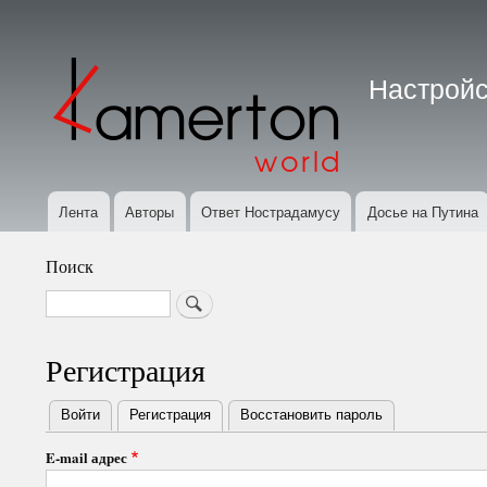
Меню
учётной
Настройс
записи
пользователя
Лента
Авторы
Ответ Нострадамусу
Досье на Путина
Основная
навигация
Поиск
Search
Регистрация
Войти
Регистрация
(активная вкладка)
Восстановить пароль
Primary
E-mail адрес
tabs