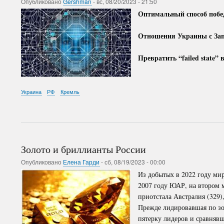
Опубликовано
Gershman
-
вс, 08/20/2023 - 21:50
Оптимальный способ побе
Отношения Украины с За
Превратить “failed state”
Украина
РФ
Кремль
Золото и бриллианты России
Опубликовано
Елена Гарди
-
сб, 08/19/2023 - 00:00
Из добытых в 2022 году мир
2007 году ЮАР, на втором м
приотстала Австралия (329)
Прежде лидировавшая по зо
пятерку лидеров и сравнявш