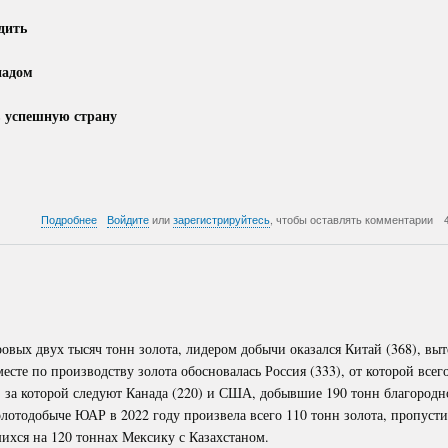
дить
падом
 в успешную страну
о
Подробнее
Войдите
или
зарегистрируйтесь
, чтобы оставлять комментарии
Украина
:
ИИ
советует
овых двух тысяч тонн золота, лидером добычи оказался Китай (368), вы
есте по производству золота обосновалась Россия (333), от которой всег
, за которой следуют Канада (220) и США, добывшие 190 тонн благородн
лотодобыче ЮАР в 2022 году произвела всего 110 тонн золота, пропусти
ихся на 120 тоннах Мексику с Казахстаном.