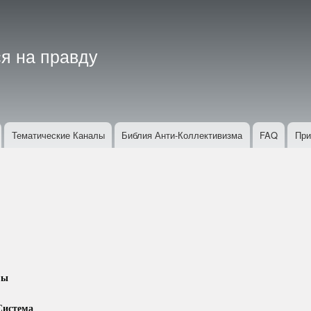
Перейти
к
основному
я на правду
содержанию
Тематические Каналы
Библия Анти-Коллективизма
FAQ
При
мы
Система