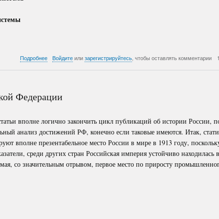
истемы
о
Подробнее
Войдите
или
зарегистрируйтесь
, чтобы оставлять комментарии
Национальный
Патентный
Консорциум
кой Федерации
атьи вполне логично закончить цикл публикаций об истории России, п
ьный анализ достижений РФ, конечно если таковые имеются. Итак, стат
уют вполне презентабельное место России в мире в 1913 году, поскольк
азатели, среди других стран Российская империя устойчиво находилась 
имая, со значительным отрывом, первое место по приросту промышленног