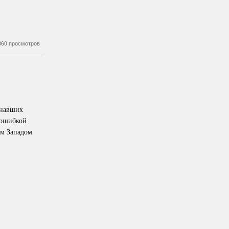
860 просмотров
знавших
 ошибкой
ым Западом