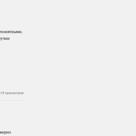
непонятными,
лучии
419 просмотров
имерно