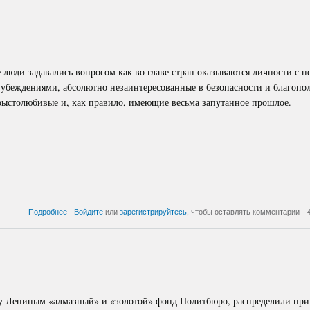
фильтры
доктрин
люди задавались вопросом как во главе стран оказываются личности с 
и убеждениями, абсолютно незаинтересованные в безопасности и благопо
орыстолюбивые и, как правило, имеющие весьма запутанное прошлое.
о
Подробнее
Войдите
или
зарегистрируйтесь
, чтобы оставлять комментарии
Зерновая
сделка
ду Лениным «алмазный» и «золотой» фонд Политбюро, распределили пр