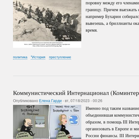
поровну между его членами,
границу. Причем выезжать 
например Бухарин собирался
вывезешь, а бриллианты ок
время.
политика
*История
преступление
Коммунистический Интернационал (Коминтерн
Опубликовано
Елена Гарди
-
вт, 07/18/2023 - 00:26
Именно под таким название
объединившая коммунистиче
образом, в помощь III Инте
организовать в Европе и м
России финансы. III Интер