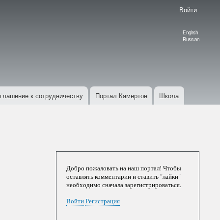
Войти
English
Language
Russian
switcher
глашение к сотрудничеству
Портал Камертон
Школа
Добро пожаловать на наш портал! Чтобы
оставлять комментарии и ставить "лайки"
необходимо сначала зарегистрироваться.
Войти
Регистрация