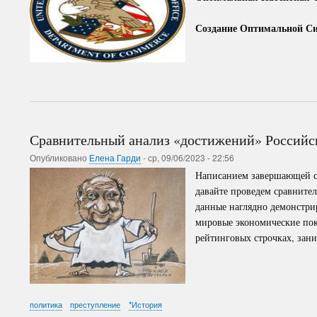
Создание Оптимальной С
Сравнительный анализ «достижений» Российс
Опубликовано
Елена Гарди
-
ср, 09/06/2023 - 22:56
Написанием завершающей ст
давайте проведем сравнител
данные наглядно демонстрир
мировые экономические пок
рейтинговых строчках, зан
политика
преступление
*История