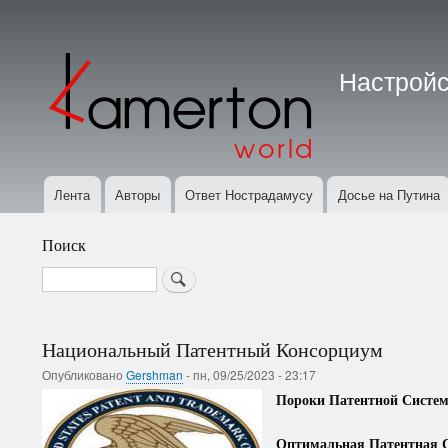
Меню
учётной
Настройс
записи
пользователя
Лента
Авторы
Ответ Нострадамусу
Досье на Путина
Основная
навигация
Поиск
Search
Национальный Патентный Консорциум
Опубликовано
Gershman
-
пн, 09/25/2023 - 23:17
Пороки Патентной Систе
Оптимальная Патентная 