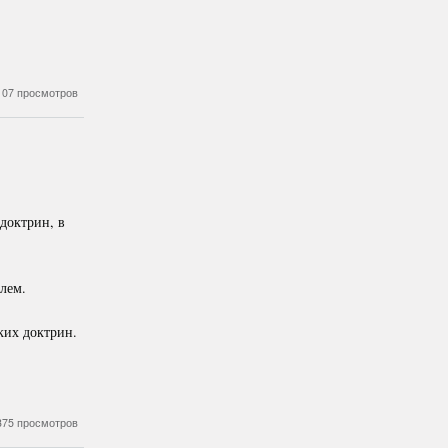
107 просмотров
доктрин, в
лем.
ких доктрин.
375 просмотров