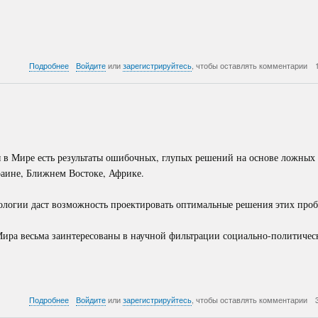
о
Подробнее
Войдите
или
зарегистрируйтесь
, чтобы оставлять комментарии
Золото
и
бриллианты
России
 в Мире есть результаты ошибочных, глупых решений на основе ложных 
раине, Ближнем Востоке, Африке.
логии даст возможность проектировать оптимальные решения этих проб
Мира весьма заинтересованы в научной фильтрации социально-политичес
о
Подробнее
Войдите
или
зарегистрируйтесь
, чтобы оставлять комментарии
Создать