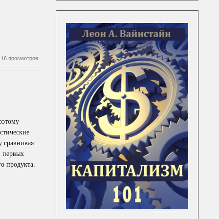
116 просмотров
оэтому
истические
у сравнивая
в первых
о продукта.