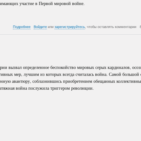
нимающих участие в Первой мировой войне.
о
Подробнее
Войдите
или
зарегистрируйтесь
, чтобы оставлять комментарии
Коммунистический
Интернационал
(Коминтерн
или
III
Интернационал)
ии вызвал определенное беспокойство мировых серых кардиналов, осо
тивных мер, лучшим из которых всегда считалась война. Самой большой
оенную авантюру, соблазнившись приобретением обещанных коллективн
атяжная война послужила триггером революции.