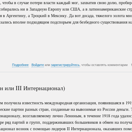
 чтобы в случае потери власти каждый мог, захватив свою долю, пробира
собирались ни в Западную Европу или США, а в латиноамериканские ст
 в Аргентину, а Троцкий в Мексику. Да вот досада, тяжелого золота мн
азались вполне подходящим подспорьем для безбедного существования н
о
Подробнее
Войдите
или
зарегистрируйтесь
, чтобы оставлять комментарии
Рождение
партократии
 или III Интернационал)
м получила известность международная организация, появившаяся в 191
ские партии разных стран, созданные на вывозимые из России деньги.
рнационалу, возглавляемому лично Лениным, в течение 1918 года удалос
ире ряд партий и групп, поддерживавших большевиков в обмен на получ
национал возник с помощью лидеров II Интернационала, оказавших пом