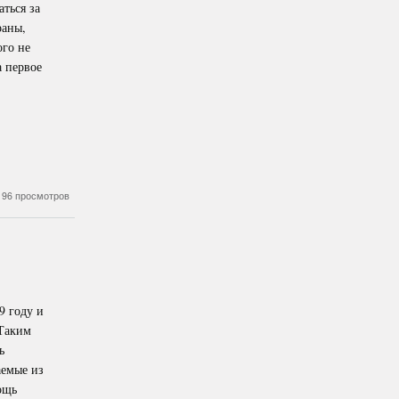
ться за
раны,
ого не
а первое
196 просмотров
9 году и
 Таким
ь
аемые из
ощь