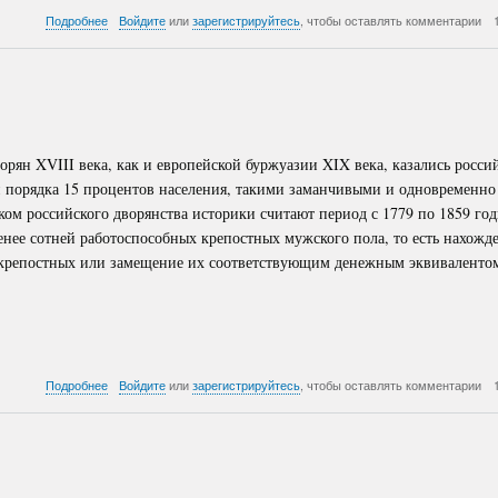
о
Подробнее
Войдите
или
зарегистрируйтесь
, чтобы оставлять комментарии
Сравнительный
анализ
«достижений»
Российской
Федерации
рян XVIII века, как и европейской буржуазии XIX века, казались росси
й порядка 15 процентов населения, такими заманчивыми и одновременно
ом российского дворянства историки считают период с 1779 по 1859 год
нее сотней работоспособных крепостных мужского пола, то есть нахожд
 крепостных или замещение их соответствующим денежным эквиваленто
о
Подробнее
Войдите
или
зарегистрируйтесь
, чтобы оставлять комментарии
Власть
номенклатуры