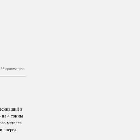
436 просмотров
теснивший в
о на 4 тонны
ого металла.
в вперед