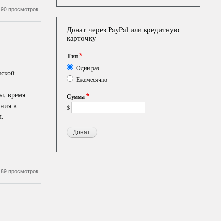
190 просмотров
Донат через PayPal или кредитную
карточку
Тип
Один раз
йской
Ежемесячно
ы, время
Сумма
ения в
$
м.
189 просмотров