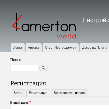
Меню
учётной
Настройс
записи
пользователя
Лента
Авторы
Ответ Нострадамусу
Досье на Путина
Основная
навигация
Поиск
Search
Регистрация
Войти
Регистрация
(активная вкладка)
Восстановить пароль
Primary
E-mail адрес
tabs