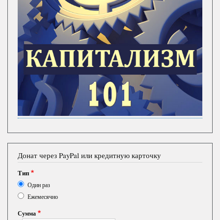
Донат через PayPal или кредитную карточку
Тип
Один раз
Ежемесячно
Сумма