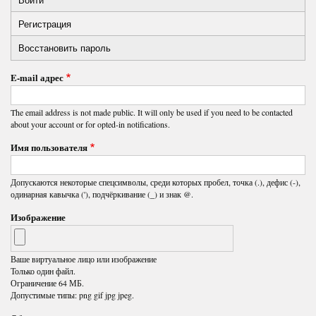
Primary
Регистрация
(активная
tabs
вкладка)
Восстановить пароль
E-mail адрес
The email address is not made public. It will only be used if you need to be contacted
about your account or for opted-in notifications.
Имя пользователя
Допускаются некоторые спецсимволы, среди которых пробел, точка (.), дефис (-),
одинарная кавычка ('), подчёркивание (_) и знак @.
Изображение
Ваше виртуальное лицо или изображение
Только один файл.
Ограничение 64 МБ.
Допустимые типы: png gif jpg jpeg.