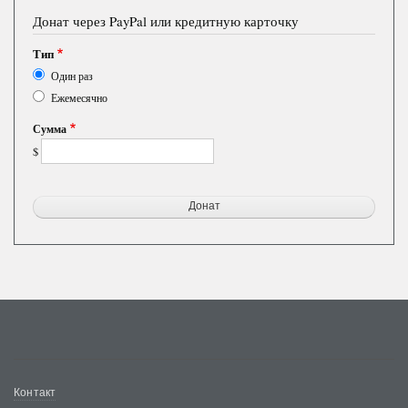
Донат через PayPal или кредитную карточку
Тип
Один раз
Ежемесячно
Сумма
$
Меню
Контакт