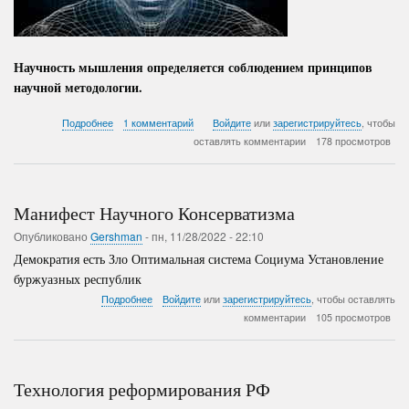
Научность мышления определяется соблюдением принципов
научной методологии.
о
Подробнее
1 комментарий
Войдите
или
зарегистрируйтесь
, чтобы
Фундаментальное
оставлять комментарии
178 просмотров
открытие
научит
элиты
мыслить
Манифест Научного Консерватизма
!
Опубликовано
Gershman
-
пн, 11/28/2022 - 22:10
Демократия есть Зло Оптимальная система Социума Установление
буржуазных республик
о
Подробнее
Войдите
или
зарегистрируйтесь
, чтобы оставлять
Манифест
комментарии
105 просмотров
Научного
Консерватизма
Технология реформирования РФ