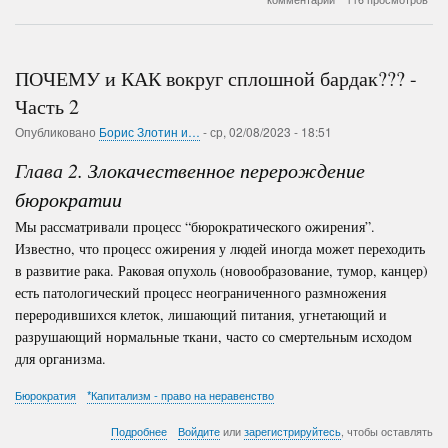
Сталина
(Данная
статья
является
ПОЧЕМУ и КАК вокруг сплошной бардак??? -
продолжением
двух
Часть 2
предыдущих
Опубликовано
Борис Злотин и…
статей:
-
ср, 02/08/2023 - 18:51
Падение
Глава 2
.
Злокачественное
Империи
перерождение
и
бюрократии
Последствия
переворота
Мы рассматривали процесс “бюрократического ожирения”.
в
Известно, что процесс ожирения у людей иногда может переходить
России)
в развитие рака. Раковая опухоль (новообразование, тумор, канцер)
есть патологический процесс неограниченного размножения
переродившихся клеток, лишающий питания, угнетающий и
разрушающий нормальные ткани, часто со смертельным исходом
для организма.
Бюрократия
*Капитализм - право на неравенство
о
Подробнее
Войдите
или
зарегистрируйтесь
, чтобы оставлять
ПОЧЕМУ