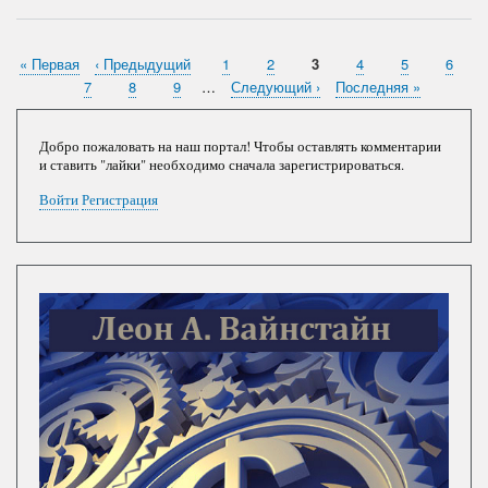
понос
России:
ракеты
"Сармат",
Первая
« Первая
Предыдущая
‹ Предыдущий
Страница
1
Страница
2
Текущая
3
Страница
4
Страница
5
Стран
6
Нумерация
"Авангард",
страница
страница
страница
Страница
7
Страница
8
Страница
9
…
Следующая
Следующий ›
Последняя
Последняя »
и
страниц
страница
страница
"Вечный
двигатель”
Добро пожаловать на наш портал! Чтобы оставлять комментарии
и ставить "лайки" необходимо сначала зарегистрироваться.
Войти
Регистрация