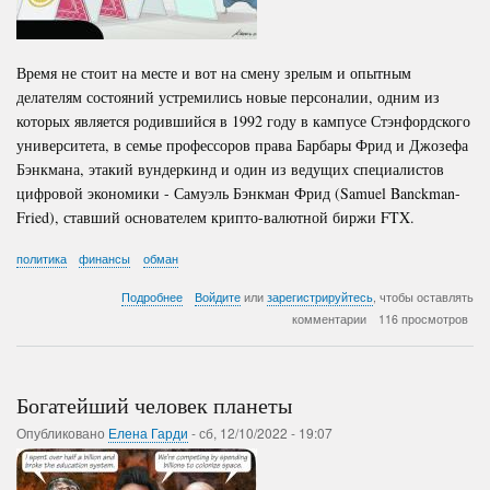
Время не стоит на месте и вот на смену зрелым и опытным
делателям состояний устремились новые персоналии, одним из
которых является родившийся в 1992 году в кампусе Стэнфордского
университета, в семье профессоров права Барбары Фрид и Джозефа
Бэнкмана, этакий вундеркинд и один из ведущих специалистов
цифровой экономики - Самуэль Бэнкман Фрид (Samuel Banckman-
Fried), ставший основателем крипто-валютной биржи FTX.
политика
финансы
обман
о
Подробнее
Войдите
или
зарегистрируйтесь
, чтобы оставлять
Краткая
комментарии
116 просмотров
история
биржи
FTX
Богатейший человек планеты
Опубликовано
Елена Гарди
-
сб, 12/10/2022 - 19:07