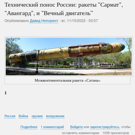
Технический понос России: ракеты "Сармат",
"Авангард", и "Вечный двигатель”
Опубликовано
Давид Непорент
-
вт, 11/15/2022 - 03:57
Межконтинентальная ракета «Сатана»
1
Россия
Война
оружие
вооружение
о
Подробнее
1 комментарий
Войдите
или
зарегистрируйтесь
, чтобы
Технический
оставлять комментарии
1035 просмотров