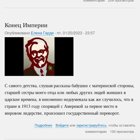
комментарии
209 просмотров
и
Шеренцисы
Конец Империи
Опубликовано
Елена Гарди
-
пт, 01/20/2023 - 23:57
С самого детства, слушая рассказы бабушки с материнской стороны,
старшей сестры моего отца или любых других людей живших в
царские времена, я неизменно недоумевала как же случилось, что в
стране в 1913 году спорящей с Америкой за первое место в
мировом лидерстве, произошел государственный переворот.
о
Подробнее
Войдите
или
зарегистрируйтесь
, чтобы оставлять
Конец
комментарии
134 просмотра
Империи