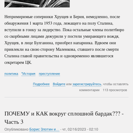
Непримиримые соперники Хрущев и Берия, немедленно, после
обнаружения 1 марта 1953 года, лежащего на полу Сталина,
вступили в гонку за лидерство. Пока остальные члены политбюро
со скорбными лицами дежурили у постели умирающего вождя,
Хрущев, в лице Булганина, приобрел напарника. Вдвоем они
привлекли на свою сторону Маленкова, ставшего после смерти
Сталина главой правительства и одновременно являвшегося
секретарем ЦК.
политика
*История
преступление
о
Подробнее
Войдите
или
зарегистрируйтесь
, чтобы оставлять
Правление
комментарии
113 просмотров
Хрущева
(Данная
статья
является
ПОЧЕМУ и КАК вокруг сплошной бардак??? -
продолжением
предыдущих
Часть 3
статей:
Опубликовано
Борис Злотин и…
Падение
-
чт, 02/16/2023 - 02:10