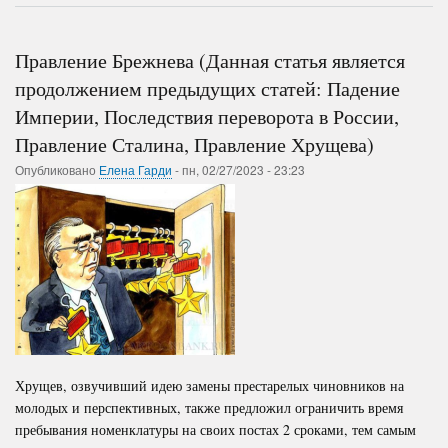
Правление
Интеллектуальная
Хрущева,
революция
Правление
или
Правление Брежнева (Данная статья является
Брежнева)
коллапс
продолжением предыдущих статей: Падение
Империи, Последствия переворота в России,
Правление Сталина, Правление Хрущева)
Опубликовано
Елена Гарди
-
пн, 02/27/2023 - 23:23
Хрущев, озвучивший идею замены престарелых чиновников на
молодых и перспективных, также предложил ограничить время
пребывания номенклатуры на своих постах 2 сроками, тем самым