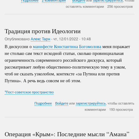
Подробнее
2 комментария
Войдите
или
зарегистрируйтесь
, чтобы
Фторирование
оставлять комментарии
256 просмотров
воды
–
польза
или
Традиция против Идеологии
вред
Опубликовано
Алекс Тарн
-
чт, 12/01/2022 - 10:48
В дискуссии о
манифесте Константина Богомолова
меня поражает
не столько сам текст исходной статьи, сколько провинциальная
ограниченность современного российского дискурса, который
рассматривает любую общественно-политическую тему в узком,
чтоб не сказать узколобом, контексте «за Путина или против
Путина». А речь ведь совсем не об этом.
*Пост-советское пространство
о
Подробнее
Войдите
или
зарегистрируйтесь
, чтобы оставлять
Традиция
комментарии
193 просмотра
против
Идеологии
Операция «Крым»: Последние мысли “Амана”