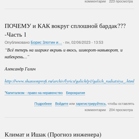
комментарии
223 просмотра
и
КАК
вокруг
сплошной
ПОЧЕМУ и КАК вокруг сплошной бардак???
бардак???
-
-Часть 1
Часть
Опубликовано
Борис Злотин и…
2
-
пн, 02/06/2023 - 13:53
“Всё теперь на шарике вкривь и вкось, шиворот-навыворот, и
набекрень…”
Александр Галич
http://www.shansonprofi.ru/archiv/lyrics/galich/p1/galich_radiatsiya_.html
*Капитализм - право на неравенство
Бюрократия
о
Подробнее
Войдите
или
зарегистрируйтесь
, чтобы оставлять
ПОЧЕМУ
комментарии
204 просмотра
и
КАК
вокруг
сплошной
Климат и Ишак (Прогноз инженера)
бардак???