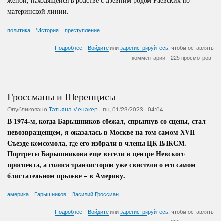
женой, находящейся в родстве с древним родом Раевских по
материнской линии.
политика
*История
преступление
о
Подробнее
Войдите
или
зарегистрируйтесь
, чтобы оставлять
Последствия
комментарии
225 просмотров
государственного
переворота
в
России
Гроссманы и Шеренцисы
Опубликовано
Татьяна Менакер
-
пн, 01/23/2023 - 04:04
В 1974-м, когда Барышников сбежал, спрыгнув со сцены, стал
невозвращенцем, я оказалась в Москве на том самом XVII
Съезде комсомола, где его избрали в члены ЦК ВЛКСМ.
Портреты Барышникова еще висели в центре Невского
проспекта, а голоса транзисторов уже свистели о его самом
блистательном прыжке – в Америку.
америка
Барышников
Василий Гроссман
о
Подробнее
Войдите
или
зарегистрируйтесь
, чтобы оставлять
Гроссманы