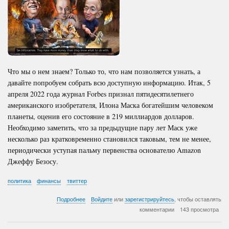
Что мы о нем знаем? Только то, что нам позволяется узнать, а
давайте попробуем собрать всю доступную информацию. Итак, 5
апреля 2022 года журнал Forbes признал пятидесятилетнего
американского изобретателя, Илона Маска богатейшим человеком
планеты, оценив его состояние в 219 миллиардов долларов.
Необходимо заметить, что за предыдущие пару лет Маск уже
несколько раз кратковременно становился таковым, тем не менее,
периодически уступая пальму первенства основателю Amazon
Джеффу Безосу.
политика
финансы
твиттер
о
Подробнее
Войдите
или
зарегистрируйтесь
, чтобы оставлять
Богатейший
комментарии
143 просмотра
человек
планеты