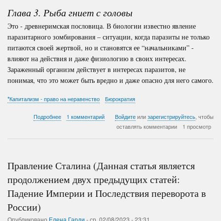
Империи,
Глава 3. Рыба гниет с головы
Последствия
переворота
Это - древнеримская пословица. В биологии известно явление
в
России,
паразитарного зомбирования – ситуации, когда паразиты не только
Правление
питаются своей жертвой, но и становятся ее “начальниками” -
Сталина)
влияют на действия и даже физиологию в своих интересах.
Зараженный организм действует в интересах паразитов, не
понимая, что это может быть вредно и даже опасно для него самого.
*Капитализм - право на неравенство
Бюрократия
о
Подробнее
1 комментарий
Войдите
или
зарегистрируйтесь
, чтобы
ПОЧЕМУ
оставлять комментарии
1 просмотр
и
КАК
вокруг
сплошной
Правление Сталина (Данная статья является
бардак???
-
продолжением двух предыдущих статей:
Часть
Падение Империи и Последствия переворота в
3
России)
Опубликовано
Елена Гарди
-
ср, 02/08/2023 - 23:31