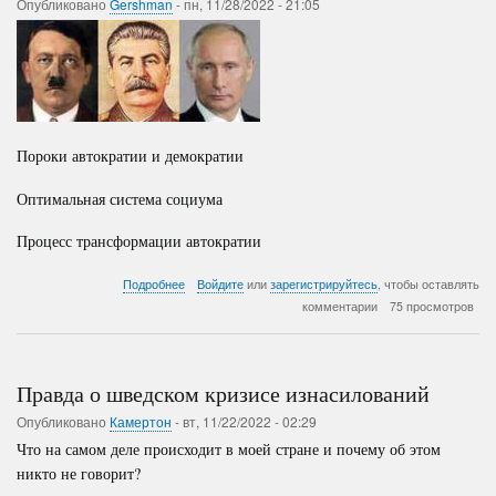
Опубликовано
Gershman
-
пн, 11/28/2022 - 21:05
Пороки автократии и демократии
Оптимальная система социума
Процесс трансформации автократии
о
Подробнее
Войдите
или
зарегистрируйтесь
, чтобы оставлять
Технология
комментарии
75 просмотров
реформирования
РФ
Правда о шведском кризисе изнасилований
Опубликовано
Камертон
-
вт, 11/22/2022 - 02:29
Что на самом деле происходит в моей стране и почему об этом
никто не говорит?