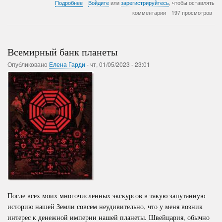
о
Подробнее
Войдите
или
зарегистрируйтесь
, чтобы оставлять
Плацебо
комментарии
197 просмотров
от
смерти!
Всемирный банк планеты
Опубликовано
Елена Гарди
-
чт, 01/05/2023 - 23:01
После всех моих многочисленных экскурсов в такую запутанную
историю нашей Земли совсем неудивительно, что у меня возник
интерес к денежной империи нашей планеты. Швейцария, обычно