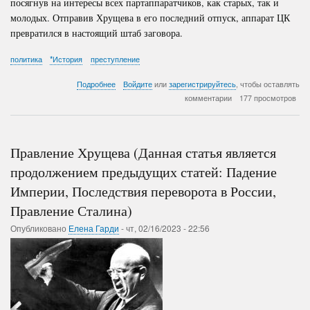
посягнув на интересы всех партаппаратчиков, как старых, так и
молодых. Отправив Хрущева в его последний отпуск, аппарат ЦК
превратился в настоящий штаб заговора.
политика
*История
преступление
о
Подробнее
Войдите
или
зарегистрируйтесь
, чтобы оставлять
Правление
комментарии
177 просмотров
Брежнева
(Данная
статья
является
Правление Хрущева (Данная статья является
продолжением
предыдущих
продолжением предыдущих статей: Падение
статей:
Империи, Последствия переворота в России,
Падение
Империи,
Правление Сталина)
Последствия
переворота
Опубликовано
Елена Гарди
-
чт, 02/16/2023 - 22:56
в
России,
Правление
Сталина,
Правление
Хрущева)