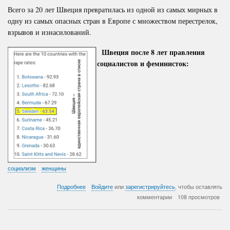
Всего за 20 лет Швеция превратилась из одной из самых мирных в
одну из самых опасных стран в Европе с множеством перестрелок,
взрывов и изнасилований.
Швеция после 8 лет правления
социалистов и феминисток:
социализм
женщины
о
Подробнее
Войдите
или
зарегистрируйтесь
, чтобы оставлять
Правда
комментарии
108 просмотров
о
шведском
кризисе
изнасилований