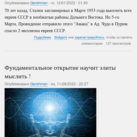
Опубликовано
Gershman
-
чт, 12/01/2022 - 01:30
70 лет назад, Сталин запланировал в Марте 1953 года выселить всех
евреев СССР в необжитые районы Дальнего Востока. Но 5-го
Марта, Провидение отправило этого “Амана” в Ад. Чудо в Пурим
спасло 2 миллиона евреев СССР.
о
Подробнее
Войдите
или
зарегистрируйтесь
, чтобы оставлять
Операция
комментарии
127 просмотров
«Крым»:
Последние
мысли
“Амана”
Фундаментальное открытие научит элиты
мыслить !
Опубликовано
Gershman
-
пн, 11/28/2022 - 22:27