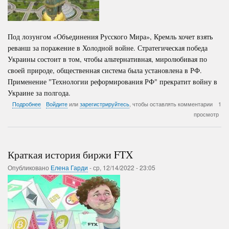
Под лозунгом «Объединения Русского Мира», Кремль хочет взять
реванш за поражение в Холодной войне. Стратегическая победа
Украины состоит в том, чтобы альтернативная, миролюбивая по
своей природе, общественная система была установлена в РФ.
Применение "Технологии реформирования РФ" прекратит войну в
Украине за полгода.
о
Подробнее
Войдите
или
зарегистрируйтесь
, чтобы оставлять комментарии
1
Путь
просмотр
к
победе
над
РФ
Краткая история биржи FTX
Опубликовано
Елена Гарди
-
ср, 12/14/2022 - 23:05