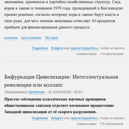
экономики, криминала и партийно-хозяйственных структур. Сход
воров в законе и теневиков 1979 года, проходивший в Кисловодске
принял решение, согласно которому воры в законе берут власть в
свои руки, для чего теневая экономика отчисляет 10 процентов
прибыли для финансирования данного процесса.
политика
преступление
*История
о
Подробнее
Войдите
или
зарегистрируйтесь
, чтобы оставлять
Правление
комментарии
119 просмотров
Андропова
(Данная
статья
является
Бифуркация Цивилизации: Интеллектуальная
продолжением
предыдущих
революция или коллапс
статей:
Опубликовано
Gershman
-
сб, 03/04/2023 - 05:51
Падение
Империи,
Простое соблюдение классических научных принципов
Последствия
общественными элитами отделяет возможное процветание
переворота
Западной цивилизации от её скорого разрушения.
в
России,
о
Подробнее
Войдите
или
зарегистрируйтесь
, чтобы оставлять
Правление
Бифуркация
комментарии
170 просмотров
Сталина,
Цивилизации: