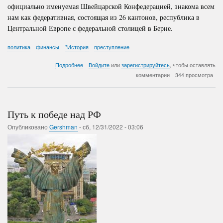
официально именуемая Швейцарской Конфедерацией, знакома всем
нам как федеративная, состоящая из 26 кантонов, республика в
Центральной Европе с федеральной столицей в Берне.
политика
финансы
*История
преступление
о
Подробнее
Войдите
или
зарегистрируйтесь
, чтобы оставлять
Всемирный
комментарии
344 просмотра
банк
планеты
Путь к победе над РФ
Опубликовано
Gershman
-
сб, 12/31/2022 - 03:06