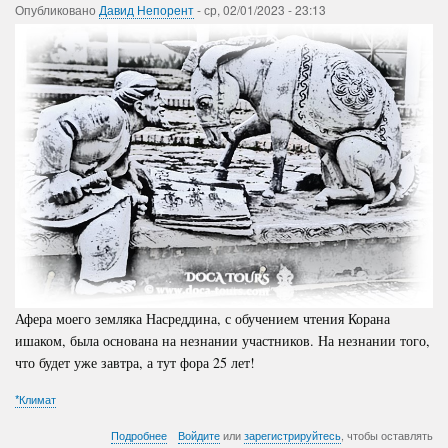
-Часть
Опубликовано
Давид Непорент
-
ср, 02/01/2023 - 23:13
1
Афера моего земляка Насреддина, с обучением чтения Корана
ишаком, была основана на незнании участников. На незнании того,
что будет уже завтра, а тут фора 25 лет!
*Климат
о
Подробнее
Войдите
или
зарегистрируйтесь
, чтобы оставлять