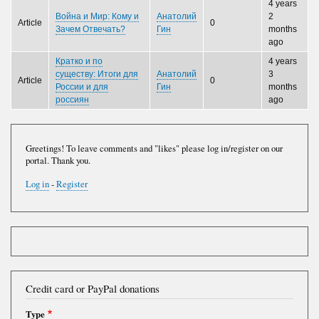
4 years
Война и Мир: Кому и
Анатолий
2
Article
0
Зачем Отвечать?
Гин
months
ago
Кратко и по
4 years
существу: Итоги для
Анатолий
3
Article
0
России и для
Гин
months
россиян
ago
Greetings! To leave comments and "likes" please log in/register on our
portal. Thank you.
Log in
-
Register
Credit card or PayPal donations
Type