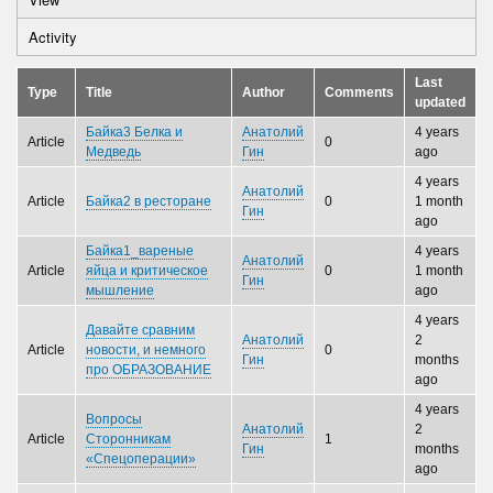
Primary
Activity
(active
tabs
tab)
Last
Type
Title
Author
Comments
updated
Байка3 Белка и
Анатолий
4 years
Article
0
Медведь
Гин
ago
4 years
Анатолий
Article
Байка2 в ресторане
0
1 month
Гин
ago
Байка1_вареные
4 years
Анатолий
Article
яйца и критическое
0
1 month
Гин
мышление
ago
4 years
Давайте сравним
Анатолий
2
Article
новости, и немного
0
Гин
months
про ОБРАЗОВАНИЕ
ago
4 years
Вопросы
Анатолий
2
Article
Сторонникам
1
Гин
months
«Спецоперации»
ago