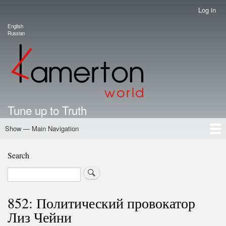
Skip
Log in
User
to
account
English
main
Language switcher
Russian
menu
content
Tune up to Truth
Show — Main Navigation
Main
Navigation
Home
Authors
Road Map To Freedom
Putin's Dossier
School Kamerton
Portal Kamerton
Search
Search
852: Политический провокатор
Лиз Чейни