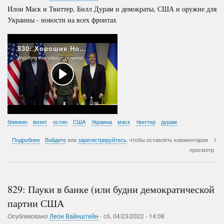
Илон Маск и Твиттер, Билл Дурам и демократы, США и оружие для
Украины - новости на всех фронтах
блинкин
визит
остин
США
Украина
маск
твиттер
дурам
о
Подробнее
Войдите
или
зарегистрируйтесь
, чтобы оставлять комментарии
1
830:
просмотр
Хорошие
Новости
829: Пауки в банке (или будни демократической
партии США
Опубликовано
Леон Вайнштейн
-
сб, 04/23/2022 - 14:08