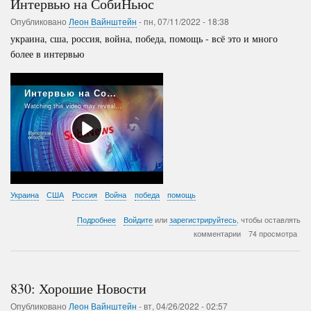
Интервью на СобиНьюс
Опубликовано
Леон Вайнштейн
-
пн, 07/11/2022 - 18:38
украина, сша, россия, война, победа, помощь - всё это и много
более в интервью
Украина
США
Россия
Война
победа
помощь
о
Подробнее
Войдите
или
зарегистрируйтесь
, чтобы оставлять
Интервью
комментарии
74 просмотра
на
СобиНьюс
830: Хорошие Новости
Опубликовано
Леон Вайнштейн
-
вт, 04/26/2022 - 02:57