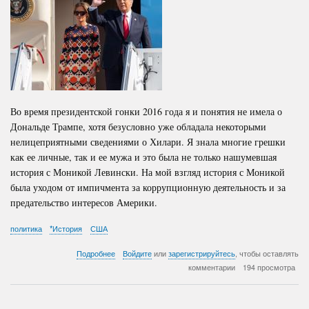
Во время президентской гонки 2016 года я и понятия не имела о
Дональде Трампе, хотя безусловно уже обладала некоторыми
нелицеприятными сведениями о Хилари. Я знала многие грешки
как ее личные, так и ее мужа и это была не только нашумевшая
история с Моникой Левински. На мой взгляд история с Моникой
была уходом от импичмента за коррупционную деятельность и за
предательство интересов Америки.
политика
*История
США
о
Подробнее
Войдите
или
зарегистрируйтесь
, чтобы оставлять
Мои
комментарии
194 просмотра
впечатления
о
45-