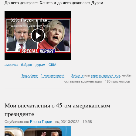
До чего доигрался Хантер и до чего докопался Дурам
америка
байден
дурам
США
о
Подробнее
1 комментарий
Войдите
или
зарегистрируйтесь
, чтобы
829:
оставлять комментарии
180 просмотров
Пауки
в
банке
(или
Мои впечатления о 45-ом американском
будни
демократической
президенте
партии
Опубликовано
Елена Гарди
США
-
вс, 03/13/2022 - 19:58