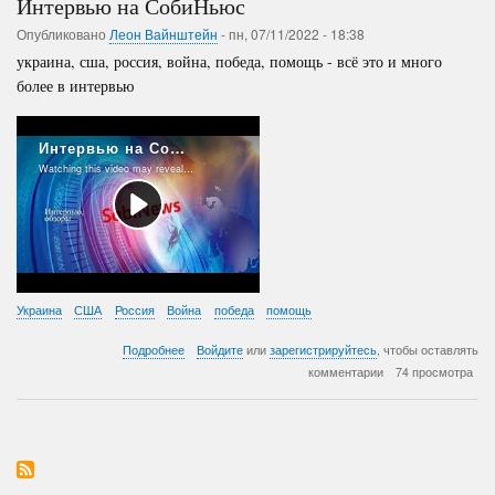
Интервью на СобиНьюс
Опубликовано
Леон Вайнштейн
-
пн, 07/11/2022 - 18:38
украина, сша, россия, война, победа, помощь - всё это и много
более в интервью
Украина
США
Россия
Война
победа
помощь
о
Подробнее
Войдите
или
зарегистрируйтесь
, чтобы оставлять
Интервью
комментарии
74 просмотра
на
СобиНьюс