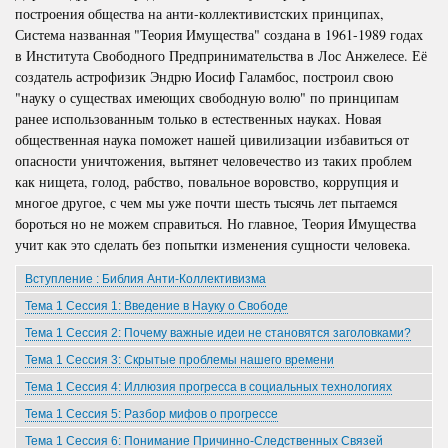
построения общества на анти-коллективистских принципах,
Система названная "Теория Имущества" создана в 1961-1989 годах
в Института Свободного Предпринимательства в Лос Анжелесе. Её
создатель астрофизик Эндрю Иосиф Галамбос, построил свою
"науку о существах имеющих свободную волю" по принципам
ранее использованным только в естественных науках. Новая
общественная наука поможет нашей цивилизации избавиться от
опасности уничтожения, вытянет человечество из таких проблем
как нищета, голод, рабство, повальное воровство, коррупция и
многое другое, с чем мы уже почти шесть тысячь лет пытаемся
бороться но не можем справиться. Но главное, Теория Имущества
учит как это сделать без попытки изменения сущности человека.
Вступление : Библия Анти-Коллективизма
Тема 1 Сессия 1: Введение в Науку о Свободе
Тема 1 Сессия 2: Почему важные идеи не становятся заголовками?
Тема 1 Сессия 3: Скрытые проблемы нашего времени
Тема 1 Сессия 4: Иллюзия прогресса в социальных технологиях
Тема 1 Сессия 5: Разбор мифов о прогрессе
Тема 1 Сессия 6: Понимание Причинно-Следственных Связей