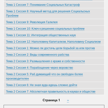
Тема 1 Сессия 7: Понимание Социальных Катастроф
Тема 1 Сессия 8: Научный метод для решения Социальсных
Проблем
Тема 1 Сессия 9: Революция Галилея
Тема 1 Сессия 10: Kлюч к решению социальных проблем
Тема 1 Сессия 11: Интеграция общественных наук
Тема 1 Сессия 12: Наполовину Капитализм, Наполовину Социализм
Тема 2 Сессия 1: Можно ли достичь цели борьбой за или против
Тема 2 Сессия 2: Виды современного рабства
Тема 2 Сессия 3: Размышления о краже и собственности
Тема 2 Сессия 4: Порабощение через воровство
Тема 2 Сессия 5: Раб думающий что он свободен более
производителен
Тема 2 Сессия 6: Не зная куда идешь сложно дойти
Тема 2 Сессия 7: Абсолютная правильность в науках и обществе
Страница 1
Следующая
››
Нумерация
страница