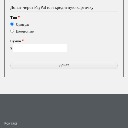
Донат через PayPal или кредитную карточку
Тип
Один раз
Ежемесячно
Сумма
$
Меню
Контакт