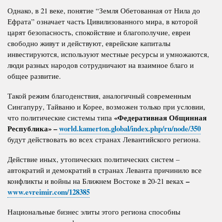
Однако, в 21 веке, понятие “Земля Обетованная от Нила до
Ефрата” означает часть Цивилизованного мира, в которой
царят безопасность, спокойствие и благополучие, евреи
свободно живут и действуют, еврейские капиталы
инвестируются, используют местные ресурсы и умножаются,
люди разных народов сотрудничают на взаимное благо и
общее развитие.
Такой режим благоденствия, аналогичный современным
Сингапуру, Тайваню и Корее, возможен только при условии,
«Федеративная Общинная
что политические системы типа
Республика» –
world.kamerton.global/index.php/ru/node/350
будут действовать во всех странах Левантийского региона.
Действие иных, утопических политических систем –
автократий и демократий в странах Леванта причинило все
–
конфликты и войны на Ближнем Востоке в 20-21 веках
www.evreimir.com/128385
Национальные бизнес элиты этого региона способны