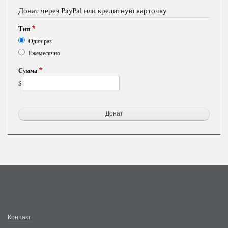
Донат через PayPal или кредитную карточку
Тип
Один раз
Ежемесячно
Сумма
$
Меню
Контакт
в