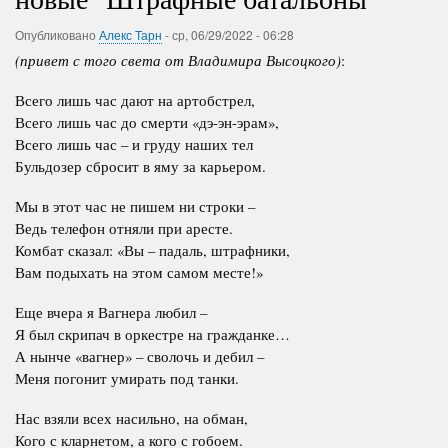
Опубликовано
Алекс Тарн
-
ср, 06/29/2022 - 06:28
(привет с того света от Владимира Высоцкого)
:
Всего лишь час дают на артобстрел,
Всего лишь час до смерти «дэ-эн-эрам»,
Всего лишь час – и груду наших тел
Бульдозер сбросит в яму за карьером.
Мы в этот час не пишем ни строки –
Ведь телефон отняли при аресте.
Комбат сказал: «Вы – падаль, штрафники,
Вам подыхать на этом самом месте!»
Еще вчера я Вагнера любил –
Я был скрипач в оркестре на гражданке…
А нынче «вагнер» – сволочь и дебил –
Меня погонит умирать под танки.
Нас взяли всех насильно, на обман,
Кого с кларнетом, а кого с гобоем.