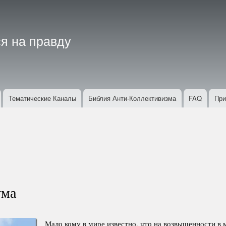
Перейти
к
основному
я на правду
содержанию
Тематические Каналы
Библия Анти-Коллективизма
FAQ
При
ума
Мало кому в мире известно, что на возвышенности в 