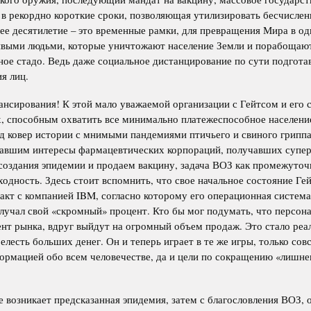
 в рекордно короткие сроки, позволяющая утилизировать бесчислен
нее десятилетие – это временные рамки, для превращения Мира в 
ивыми людьми, которые уничтожают население Земли и порабощаю
ьное стадо. Ведь даже социальное дистанцирование по сути подгота
я лиц.
ансирования! К этой мало уважаемой организации с Гейтсом и его 
 способным охватить все минимально платежеспособное население
од ковер истории с мнимыми пандемиями птичьего и свиного гриппа
вавшим интересы фармацевтических корпораций, получавших супе
 создания эпидемии и продаем вакцину, задача ВОЗ как промежуточ
сходность. Здесь стоит вспомнить, что свое начальное состояние Ге
тракт с компанией IBM, согласно которому его операционная систе
лучал свой «скромный» процент. Кто бы мог подумать, что персон
ент рынка, вдруг выйдут на огромный объем продаж. Это стало ре
лесть больших денег. Он и теперь играет в те же игры, только сов
нформацией обо всем человечестве, да и цели по сокращению «лишне
 возникает предсказанная эпидемия, затем с благословления ВОЗ, 