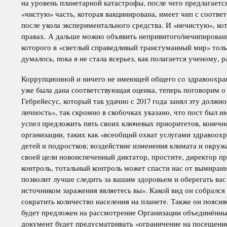
на уровень планетарной катастрофы, после чего предлагаетс
«чистую» часть, которая вакцинирована, имеет чип с соотв
после укола экспериментального средства. И «нечистую», кот
правах. А дальше можно объявить непривитого/нечипирован
которого в «светлый справедливый трансгуманный мир» тольк
думалось, пока я не стала всерьез, как полагается ученому,
Коррупционной и ничего не имеющей общего со здравоохра
уже была дана соответствующая оценка, теперь поговорим 
Гебрейесус, который так удачно с 2017 года занял эту дол
личность», так скромно в скобочках указано, что пост был и
успел предложить пять своих ключевых приоритетов, конечн
организации, таких как «всеобщий охват услугами здравоох
детей и подростков; воздействие изменения климата и окру
своей цели новоиспеченный диктатор, простите, директор пре
контроль, тотальный контроль может спасти нас от вымирани
позволит лучше следить за вашим здоровьем и оберегать вас 
источником заражения являетесь вы». Какой вид он собрался
сократить количество населения на планете. Также он поясн
будет предложен на рассмотрение Организации объединённых
документ будет предусматривать «ограничение на посещение