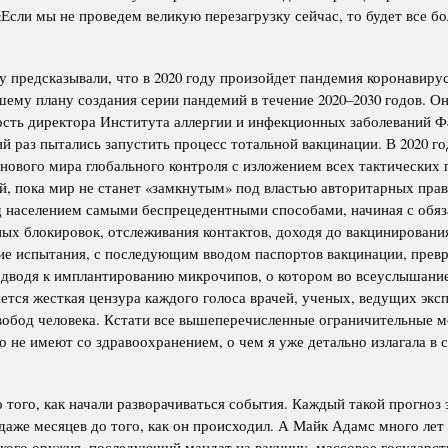
сли мы не проведем великую перезагрузку сейчас, то будет все б
 предсказывали, что в 2020 году произойдет пандемия коронавируса
му плану создания серии пандемий в течение 2020–2030 годов. Он
ность директора Института аллергии и инфекционных заболеваний Ф
й раз пытались запустить процесс тотальной вакцинации. В 2020 г
 нового мира глобального контроля с изложением всех тактических
ой, пока мир не станет «замкнутым» под властью авторитарных прав
 населением самыми беспрецедентными способами, начиная с обяз
ых блокировок, отслеживания контактов, доходя до вакцинировани
ие испытания, с последующим вводом паспортов вакцинации, пре
подводя к имплантированию микрочипов, о котором во всеуслышание
ется жесткая цензура каждого голоса врачей, ученых, ведущих эксп
обод человека. Кстати все вышеперечисленные ограничительные 
 не имеют со здравоохранением, о чем я уже детально излагала в 
о того, как начали разворачиваться события. Каждый такой прогноз
 даже месяцев до того, как он происходил. А Майк Адамс много лет
кого оружия, последующий мандат на вакцину, массовое государст