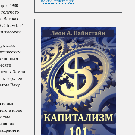
Войти
Регистрация
арте 1980
 голубого
. Вот как
 Travel, «4
ми высотой
г
рх этих
иптическим
принципами
десяти
еления Земли
нах верхней
ветом Веку
 своими
шего в июне
н сам
умавших
ращения к