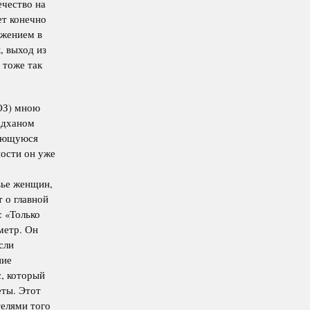
ечество на
ет конечно
ажением в
, выход из
 тоже так
ОЗ) мною
Адханом
дающуюся
ности он уже
вье женщин,
 о главной
: «Только
метр. Он
сли
ние
с, который
еты. Этот
телями того