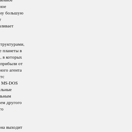
ное
одну большую
т
вливает
структурами,
 планеты в
, в которых
рприбыли от
ного агента
йтс
ма MS-DOS
альные
альным
сем другого
го
она выходит