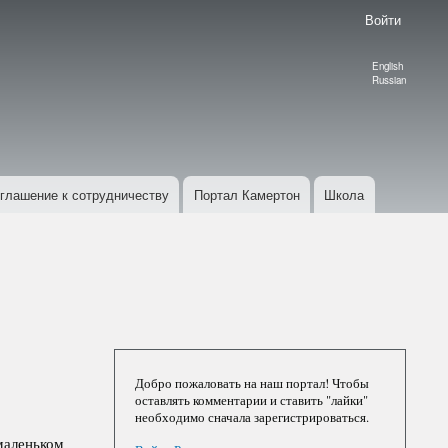
Войти
English
Language
Russian
switcher
глашение к сотрудничеству
Портал Камертон
Школа
Добро пожаловать на наш портал! Чтобы
оставлять комментарии и ставить "лайки"
необходимо сначала зарегистрироваться.
маленьком