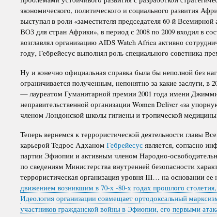
экономического, политического и социального развития Афри
выступал в роли «заместителя председателя 60-й Всемирной 
ВОЗ для стран Африки», в период с 2008 по 2009 входил в со
возглавлял организацию AIDS Watch Africa активно сотрудни
году, Гебрейесус выполнял роль специального советника пр
Ну и конечно официальная справка была бы неполной без наг
ограничивается полученным, непонятно за какие заслуги, в 
— лауреатом Гуманитарной премии 2001 года имени Джимми 
неправительственной организации Women Deliver «за упорную
членом Лондонской школы гигиены и тропической медицины
Теперь вернемся к террористической деятельности главы Вс
карьерой Тедрос Адханом
Гебрейесус
является, согласно и
партии Эфиопии и активным членом Народно-освободительно
по сведениям Министерства внутренней безопасности хара
террористическая организация уровня III… на основании е
движением возникшим в 70-х -80-х годах прошлого столетия,
Идеология организации совмещает ортодоксальный марксизм
участников гражданской войны в Эфиопии, его первыми атака