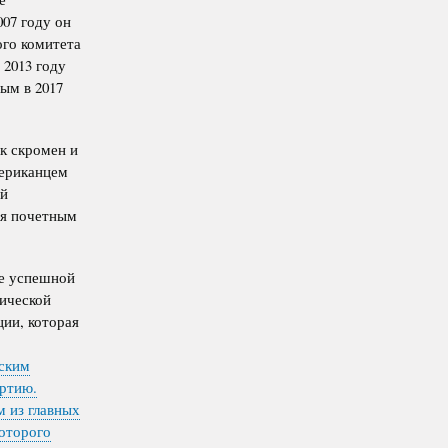
007 году он
ого комитета
 2013 году
ым в 2017
к скромен и
мериканцем
ой
ся почетным
не успешной
ической
ии, которая
ским
артию.
 из главных
которого