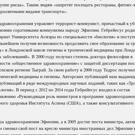
группе риска». Таким людям «запретят посещать рестораны, фитнес-
 различными видами транспорта».
здравоохранения управляет террорист-коммунист, причастный к уб
своими соратниками коммунизма народу Эфиопии. Гебрейесус роди
лавриат Университета Асмэры по специальности «биология» и поступ
льнейшем получив возможность продолжить свое образование за гр
ру» в Лондонской школе гигиены и тропической медицины при Лонд
заболеваний». В 2000 году получил степень доктора философии в
ности «общественное здравоохранение» с защитой диссертации по
пском регионе Тыграй. За свою работу в 2000 году Тедрос получил
опической медицины и гигиены. Авторских публикаций наш выдаю
 публикаций в ряде международных научных изданий, таких как «Тр
огия». В период с 2012 по 2014 годы Гебрейесус входил в состав
равлению «Руководящая роль министров в программе здравоохранен
ного здоровья Института Аспена (США), а также консультативного 
ра здравоохранения Эфиопии, а в 2005 достиг поста министра, акти
он сменил свой пост на кресло министра иностранных дел Эфиопии 
ского очень дорогостоящего документа, направленного на ускорени