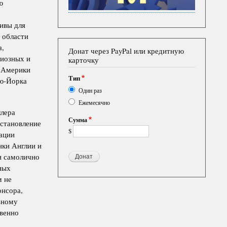
ю
ивы для
 области
а,
Донат через PayPal или кредитную
гиозных и
карточку
й Америки
Тип
ю-Йорка
Один раз
Ежемесячно
ллера
Сумма
установление
$
зации
нки Англии и
и самолично
ных
м не
онсора,
ьному
овенно