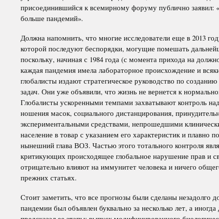
присоединившийся к всемирному форуму публично заявил: «Е
больше пандемий».
Должна напомнить, что многие исследователи еще в 2013 году
которой последуют беспорядки, могущие помешать дальнейше
поскольку, начиная с 1984 года (с момента прихода на долж
каждая пандемия имела лабораторное происхождение и всяки
глобалисты издают стратегическое руководство по созданию
задач. Они уже объявили, что жизнь не вернется к нормальн
Глобалисты ускоренными темпами захватывают контроль над
ношения масок, социального дистанцирования, принудительн
экспериментальными средствами, непрошедшими клиническ
население в товар с указанием его характеристик и плавно 
нынешний глава ВОЗ. Частью этого тотального контроля явля
критикующих происходящее глобальное нарушение прав и св
отрицательно влияют на иммунитет человека и ничего общего
прежних статьях.
Стоит заметить, что все прогнозы были сделаны незадолго д
пандемии был объявлен буквально за несколько лет, а иногда
предсказал ее этапы: выпуск модифицированного биологичес