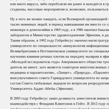
или иного вируса, либо переболели им ранее и находятся в 
стадионы, массовые мероприятия и, возможно, пользоваться
Ну а чего же можно ожидать, если Всемирной организацией 
тысяч невинных людей, в период навязывания им вместе со 
инженера и домохозяйки в 1965 году, а в 1986 окончил бака
лаборантом в Министерство здравоохранения Эфиопии, в да
Таким образом, в 1992 году Гебрейесус окончил магистрату
университете по специальности «иммунология инфекционных 
Великобритании в Ноттингемском университете по специаль
изучению влияния речных плотин на передачу малярии в эфио
«Молодой исследователь года» Американского общества тр
деятель не имеет, зато является соавтором многочисленных
медицина и паразитология», «Ланцет», «Природа», «Паразитол
консультативного совета Гарвардского университета по нап
состав Совета глобальных лидеров по вопросам репродуктив
Университета Аддис-Абебы (Эфиопия).
В 2003 году Гебрейесус занял должность заместителя минист
взаимодействуя с Фондами Клинтонов и Гейтс. В 2012 году 
проблемами устойчивого развития с разработкой стратегиче