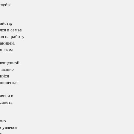
клубы,
ийству
лся в семье
ил на работу
аницей.
онском
священной
 звание
щийся
опическая
ия» и в
совета
вно
и увлекся
е