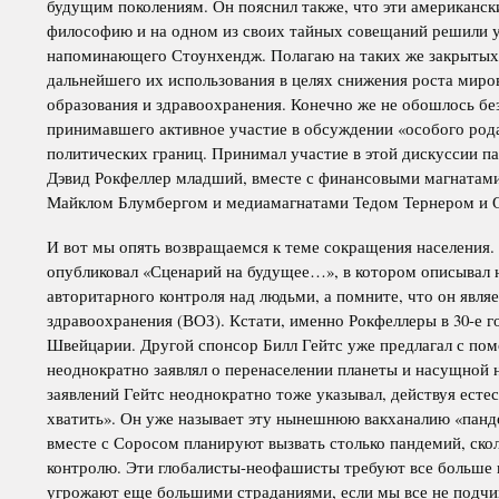
будущим поколениям. Он пояснил также, что эти американс
философию и на одном из своих тайных совещаний решили ув
напоминающего Стоунхендж. Полагаю на таких же закрытых в
дальнейшего их использования в целях снижения роста миро
образования и здравоохранения. Конечно же не обошлось без
принимавшего активное участие в обсуждении «особого род
политических границ. Принимал участие в этой дискуссии 
Дэвид Рокфеллер младший, вместе с финансовыми магната
Майклом Блумбергом и медиамагнатами Тедом Тернером и 
И вот мы опять возвращаемся к теме сокращения населения. 
опубликовал «Сценарий на будущее…», в котором описывал 
авторитарного контроля над людьми, а помните, что он явля
здравоохранения (ВОЗ). Кстати, именно Рокфеллеры в 30-е 
Швейцарии. Другой спонсор Билл Гейтс уже предлагал с пом
неоднократно заявлял о перенаселении планеты и насущной
заявлений Гейтс неоднократно тоже указывал, действуя естес
хватить». Он уже называет эту нынешнюю вакханалию «панде
вместе с Соросом планируют вызвать столько пандемий, ско
контролю. Эти глобалисты-неофашисты требуют все больше и
угрожают еще большими страданиями, если мы все не подчи