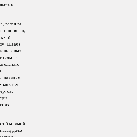
ольше и
, вслед за
о и понятно,
аучи)
оду (Шваб)
 пошаговых
ительств.
ательного
я
вращающих
 заявляет
ертов,
меры
своих
 этой мнимой
 назад даже
венное