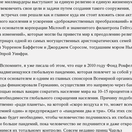
кие миллиардеры выступают за единую религию и единую жизненну
ековечить свои цели и задачи путем создания такого сооружения,
стречах они решали как и главное куда им стоит вложить свои акт
вого населения и ускорения «доброкачественных преобразований» в
 основателя корпорации Microsoft и знаменитого филантропа Гейтс
а изменений», которые могли бы привести мир к преодолению рели
патриарх одной из самых могущественных аристократических семе
ми Уорреном Баффетом и Джорджем Соросом, тогдашним мэром Нь
Опрой Уинфри.
Вспомните, я уже писала об этом, что еще в 2010 году Фонд Рокфе
надвигающуюся глобальную пандемию, которая повлечет за собой 
ется основателем и одним из главных спонсоров Всемирной органи
годы финансировали Германию, осуществляя это напрямую через ба
ощью новых вакцин сократить население мира на 10–15 процентов 
 необходимости глобального сокращения населения. Причину подоб
твенно «ради планеты», на которой «скоро воздуха и то, может все
мией один» и предупреждает о «пандемии два и три». Оба этих сп
лько будет необходимо, чтобы человечество подчинилось их глобал
 больше пандемий, пока человечество не подчинится и даже откр
нимся их тотальному контролю. Совсем недавно принц Чарльз