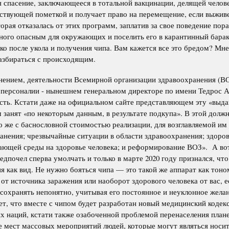
я спасение, заключающееся в тотальной вакцинации, делящей челов
етствующей пометкой и получает право на перемещение, если выжив
орая отказалась от этих программ, заплатив за свое поведение пор
ного опасным для окружающих и поселить его в карантинный барак
о после укола и получения чипа. Вам кажется все это бредом? Мне
 разбираться с происходящим.
нением, деятельности Всемирной организации здравоохранения (В
о персоналии - нынешнем генеральном директоре по имени Тедрос 
жность. Кстати даже на официальном сайте представляющем эту «вы
м занят «по некоторым данным, в результате подкупа». В этой долж
о же с баснословной стоимостью реализации, для возглавляемой им
ранения; чрезвычайные ситуации в области здравоохранения; здоро
жающей среды на здоровье человека; и реформирование ВОЗ». А вот
дпочел сперва умолчать и только в марте 2020 году признался, что
я как вид. Не нужно бояться чипа — это такой же аппарат как тоно
от источника заражения или наоборот здорового человека от вас, е
 сохранять непонятно, учитывая его постоянное и неуклонное жела
яет, что вместе с чипом будет разработан новый медицинский кодек
 наций, кстати также озабоченной проблемой перенаселения план
 мест массовых мероприятий людей, которые могут являться носи