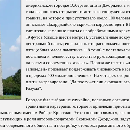
американском городке Элбертон штата Джорджия в м
года свершилось открытие гигантского сооружения из
гранита, на котором присутствовало около 100 человек
описывает Джорджийские скрижали корреспондент BBC
гигантские каменные плиты с необработанными края
19 футов (свыше шести метров), установленные вокру
центральной плиты; еще одна плита расположена пове
пяти (общая масса памятника 119 тонн) с постапокал
посланием к человечеству с десятью руководящими 
на восьми современных языках». Первая же из этих «
заповедей» призывает поддерживать численность нас
в пределах 500 миллионов человек. На четырех сторо
плиты выгравировано: "Да послужат сии скрижали за
Разума".
Городок был выбран не случайно, поскольку славился
гранитными карьерами, которые и привлекли прибыв
мышленным именем Роберт Кристиан. Этот господин являлся, как о
выступающих в роли авторов-создателей Скрижалей Джорджии, зад
ем современного общества и постройку столь экстравагантного об