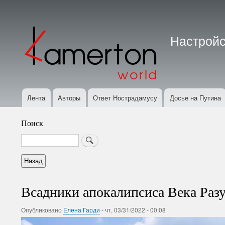
Меню
учётной
Настройс
записи
пользователя
Лента
Авторы
Ответ Нострадамусу
Досье на Путина
Основная
навигация
Поиск
Search
Всадники апокалипсиса Века Раз
Опубликовано
Елена Гарди
-
чт, 03/31/2022 - 00:08