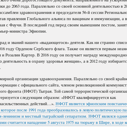
ки до 2063 года. Параллельно со своей основной деятельностью в 2
ассамблеи здравоохранения и председателя 56-й сессии Региональн
став правления Глобального альянса по вакцинам и иммунизации, а в
чая с Фаучи. В последний год перед своим нынешним постом, занят
емьер-министра Эфиопии.
рад и званий нашего «выдающегося» деятеля. Как ни странно списо
2016 году Орденом Сербского флага. Также он является первым неа
и Розалин Картер. В 2016 году он получает награду международн
 деятельность в охрану здоровья женщин», а в 2012 году избирает
.
емирной организации здравоохранения. Параллельно со своей край
нформации с официального сайта, членом революционной коммунист
го фронта (НФОТ) Тыграя. Той самой террористической организац
ктеризуется следующим образом: «НФОТ квалифицируется как
е насильственных действий…».
НФОТ является эфиопским повстанче
 которое после 1991 года преобразовалось в левую политическую п
-ленинизм и местный тыграйский сепаратизм. НФОТ являлся одним
ми считается нападение 5 августа 1975 на тюрьму в Шире, в ходе 