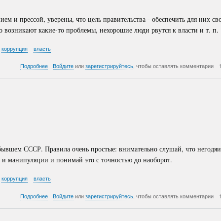
м и прессой, уверены, что цель правительства - обеспечить для них св
о возникают какие-то проблемы, нехорошие люди рвутся к власти и т. п.
коррупция
власть
о
Подробнее
Войдите
или
зарегистрируйтесь
, чтобы оставлять комментарии
Демократическая
партия
раздора
-
Часть
5
бывшем СССР. Правила очень простые: внимательно слушай, что негодяи
 и манипуляции и понимай это с точностью до наоборот.
коррупция
власть
о
Подробнее
Войдите
или
зарегистрируйтесь
, чтобы оставлять комментарии
Демократическая
партия
войн