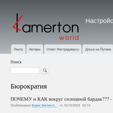
Меню
учётной
Настройс
записи
пользователя
Лента
Авторы
Ответ Нострадамусу
Досье на Путина
Основная
навигация
Поиск
Search
Бюрократия
ПОЧЕМУ и КАК вокруг сплошной бардак??? - 
Опубликовано
Борис Злотин и…
-
чт, 02/16/2023 - 02:10