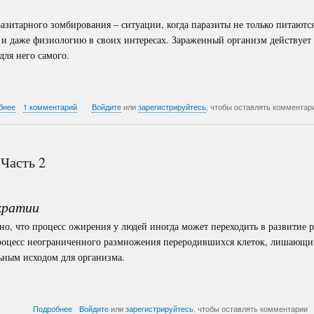
азитарного зомбирования – ситуации, когда паразиты не только питаютс
я и даже физиологию в своих интересах. Зараженный организм действует 
для него самого.
о
бнее
1 комментарий
Войдите
или
зарегистрируйтесь
, чтобы оставлять комментар
ПОЧЕМУ
и
КАК
вокруг
Часть 2
сплошной
бардак???
-
Часть
кратии
3
о, что процесс ожирения у людей иногда может переходить в развитие р
 процесс неограниченного размножения переродившихся клеток, лишающи
ьным исходом для организма.
о
Подробнее
Войдите
или
зарегистрируйтесь
, чтобы оставлять комментарии