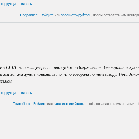
коррупция
власть
о
Подробнее
Войдите
или
зарегистрируйтесь
, чтобы оставлять комментар
Демократическая
партия
власти
-
Часть
2
ду в США, мы были уверены, что будем поддерживать демократическую
а мы начали лучше понимать то, что говорили по телевизору. Речи демо
лизмом.
коррупция
власть
о
Подробнее
Войдите
или
зарегистрируйтесь
, чтобы оставлять комментарии
Демократическая
партия
бюрократов
-
Часть
1