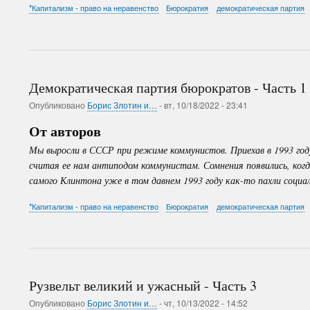
*Капитализм - право на неравенство
Бюрократия
демократическая партия
Демократическая партия бюрократов - Часть 1
Опубликовано
Борис Злотин и…
-
вт, 10/18/2022 - 23:41
От авторов
Мы выросли в СССР при режиме коммунистов. Приехав в 1993 го
считая ее нам антиподом коммунистам. Сомнения появились, когд
самого Клинтона уже в том давнем 1993 году как-то пахли социа
*Капитализм - право на неравенство
Бюрократия
демократическая партия
Рузвельт великий и ужасный - Часть 3
Опубликовано
Борис Злотин и…
-
чт, 10/13/2022 - 14:52