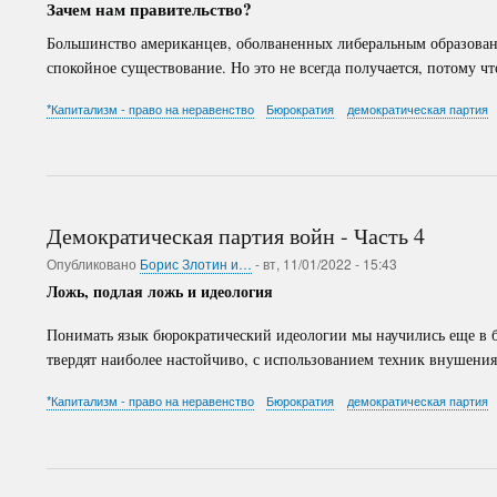
Зачем нам правительство?
Большинство американцев, оболваненных либеральным образование
спокойное существование. Но это не всегда получается, потому чт
*Капитализм - право на неравенство
Бюрократия
демократическая партия
Демократическая партия войн - Часть 4
Опубликовано
Борис Злотин и…
-
вт, 11/01/2022 - 15:43
Ложь, подлая ложь и идеология
Понимать язык бюрократический идеологии мы научились еще в 
твердят наиболее настойчиво, с использованием техник внушения
*Капитализм - право на неравенство
Бюрократия
демократическая партия