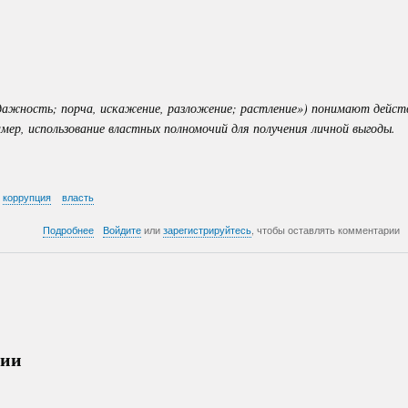
-
Часть
4
родажность; порча, искажение, разложение; растление») понимают дейст
мер, использование властных полномочий для получения личной выгоды.
коррупция
власть
о
Подробнее
Войдите
или
зарегистрируйтесь
, чтобы оставлять комментарии
Демократическая
партия
коррупции
-
Часть
3
тии