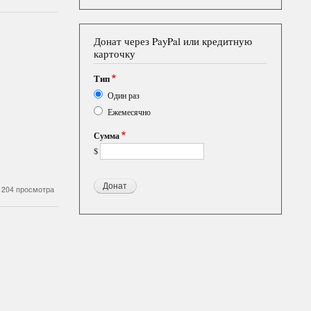
Донат через PayPal или кредитную
карточку
Тип
Один раз
Ежемесячно
Сумма
$
204 просмотра