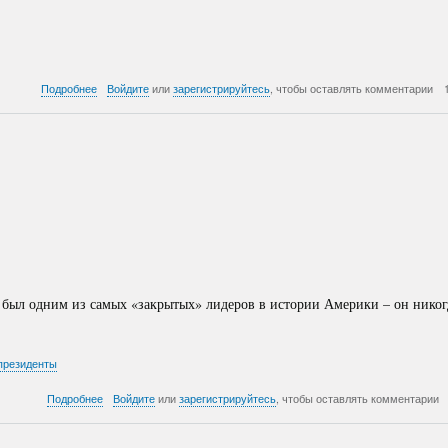
о
Подробнее
Войдите
или
зарегистрируйтесь
, чтобы оставлять комментарии
Рузвельт
великий
и
ужасный
-
Часть
3
, был одним из самых «закрытых» лидеров в истории Америки – он никог
президенты
о
Подробнее
Войдите
или
зарегистрируйтесь
, чтобы оставлять комментарии
Рузвельт
великий
и