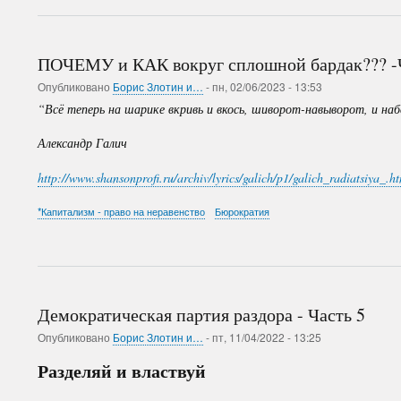
ПОЧЕМУ и КАК вокруг сплошной бардак??? -
Опубликовано
Борис Злотин и…
-
пн, 02/06/2023 - 13:53
“Всё теперь на шарике вкривь и вкось, шиворот-навыворот, и на
Александр Галич
http://www.shansonprofi.ru/archiv/lyrics/galich/p1/galich_radiatsiya_.h
*Капитализм - право на неравенство
Бюрократия
Демократическая партия раздора - Часть 5
Опубликовано
Борис Злотин и…
-
пт, 11/04/2022 - 13:25
Разделяй и властвуй