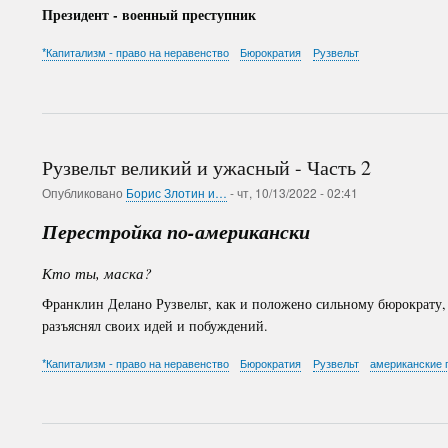
Президент - военный преступник
*Капитализм - право на неравенство
Бюрократия
Рузвельт
Рузвельт великий и ужасный - Часть 2
Опубликовано
Борис Злотин и…
-
чт, 10/13/2022 - 02:41
Перестройка по-американски
Кто ты, маска?
Франклин Делано
Рузвельт, как и положено сильному бюрократу
разъяснял своих идей и побуждений.
*Капитализм - право на неравенство
Бюрократия
Рузвельт
американские 