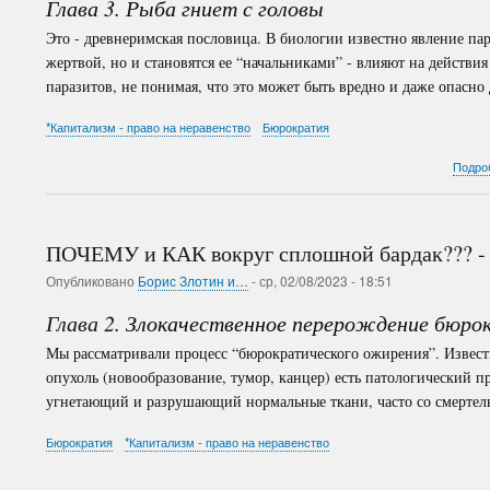
Глава 3. Рыба гниет с головы
Это - древнеримская пословица. В биологии известно явление пар
жертвой, но и становятся ее “начальниками” - влияют на действи
паразитов, не понимая, что это может быть вредно и даже опасно 
*Капитализм - право на неравенство
Бюрократия
Подро
ПОЧЕМУ и КАК вокруг сплошной бардак??? - 
Опубликовано
Борис Злотин и…
-
ср, 02/08/2023 - 18:51
Глава 2
.
Злокачественное
перерождение бюро
Мы рассматривали процесс “бюрократического ожирения”. Известн
опухоль (новообразование, тумор, канцер) есть патологический
угнетающий и разрушающий нормальные ткани, часто со смертел
Бюрократия
*Капитализм - право на неравенство