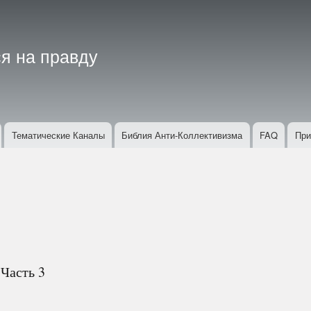
Перейти
к
основному
я на правду
содержанию
Тематические Каналы
Библия Анти-Коллективизма
FAQ
При
Часть 3