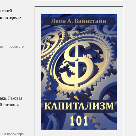
я своей
в интересах
ии
1 просмотр
ака. Раковая
й питания,
223 просмотра