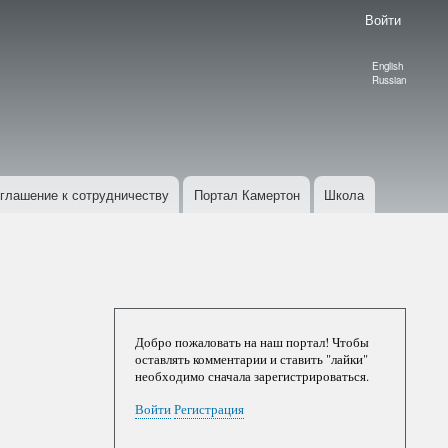
Войти
English
Language
Russian
switcher
глашение к сотрудничеству
Портал Камертон
Школа
Добро пожаловать на наш портал! Чтобы
оставлять комментарии и ставить "лайки"
необходимо сначала зарегистрироваться.
Войти
Регистрация