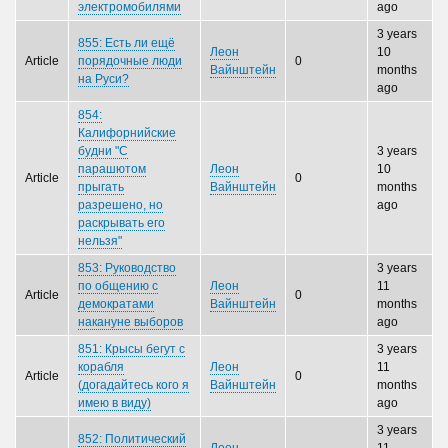
электpомобилями
ago
3 years
855: Есть ли ещё
Леон
10
Article
порядочные люди
0
Вайнштейн
months
на Руси?
ago
854:
Калифорнийские
будни "С
3 years
парашютом
Леон
10
Article
0
прыгать
Вайнштейн
months
разрешено, но
ago
раскрывать его
нельзя"
853: Руководство
3 years
по общению с
Леон
11
Article
0
демократами
Вайнштейн
months
накануне выборов
ago
851: Крысы бегут с
3 years
корабля
Леон
11
Article
0
(догадайтесь кого я
Вайнштейн
months
имею в виду)
ago
3 years
852: Политический