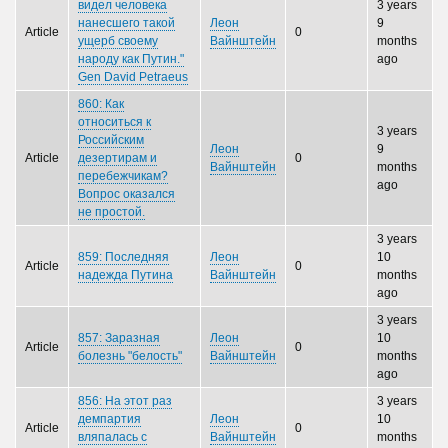
видел человека
3 years
нанесшего такой
Леон
9
Article
0
ущерб своему
Вайнштейн
months
народу как Путин."
ago
Gen David Petraeus
860: Как
относиться к
3 years
Российским
Леон
9
Article
дезертирам и
0
Вайнштейн
months
перебежчикам?
ago
Вопрос оказался
не простой.
3 years
859: Последняя
Леон
10
Article
0
надежда Путина
Вайнштейн
months
ago
3 years
857: Заразная
Леон
10
Article
0
болезнь "белость"
Вайнштейн
months
ago
856: На этот раз
3 years
демпартия
Леон
10
Article
0
вляпалась с
Вайнштейн
months