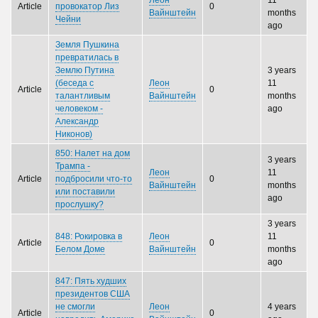
Леон
11
Article
провокатор Лиз
0
Вайнштейн
months
Чейни
ago
Земля Пушкина
превратилась в
Землю Путина
3 years
(беседа с
Леон
11
Article
0
талантливым
Вайнштейн
months
человеком -
ago
Александр
Никонов)
850: Налет на дом
3 years
Трампа -
Леон
11
Article
подбросили что-то
0
Вайнштейн
months
или поставили
ago
прослушку?
3 years
848: Рокировка в
Леон
11
Article
0
Белом Доме
Вайнштейн
months
ago
847: Пять худших
президентов США
не смогли
Леон
4 years
Article
0