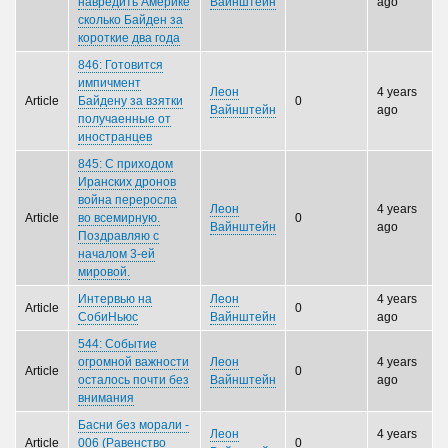
навредить Америке
Вайнштейн
ago
сколько Байден за
короткие два года
846: Готовится
импичмент
Леон
4 years
Article
Байдену за взятки
0
Вайнштейн
ago
получаенные от
иностранцев
845: С приходом
Иранских дронов
война переросла
Леон
4 years
Article
во всемирную.
0
Вайнштейн
ago
Пoздравляю с
началом 3-ей
мировой.
Интервью на
Леон
4 years
Article
0
СобиНьюс
Вайнштейн
ago
544: Событие
огромной важности
Леон
4 years
Article
0
осталось почти без
Вайнштейн
ago
внимания
Басни без морали -
Леон
4 years
Article
006 (Равенство
0