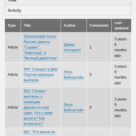
Primary
Activity
(active
tabs
tab)
Last
Type
Title
Author
Comments
updated
Технический понос
3 years
России: ракеты
Давид
6
Article
"Сармат",
1
Непорент
months
"Авангард", и
ago
"Вечный двигатель”
3 years
864: Скандал в Дем
Леон
9
Article
Партии накануне
0
Вайнштейн
months
выборов
ago
862: Сбежал
миллион, к
3 years
границам
Леон
9
Article
двигается ещё
0
Вайнштейн
months
один. Что с ними
ago
делать? Как
встречать?
861: "Я в жизни не