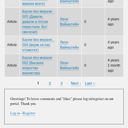
Вайнштейн
ago
важнее всего)
Басни без морали -
005 (Давали,
Леон
4 years
Article
давали а потом
0
Вайнштейн
ago
перестали. Вот
сволочи!)
Басни без морали...
Леон
4 years
Article
004 (внуки за нас
0
Вайнштейн
ago
отомстят)
Басни без морали
4 years
002 (Высшее
Леон
Article
0
1 month
искусство
Вайнштейн
ago
воровства)
Current
1
Page
2
Page
3
Next
Next ›
Last
Last »
Pagination
page
page
page
Greetings! To leave comments and "likes" please log in/register on our
portal. Thank you.
Log in
-
Register