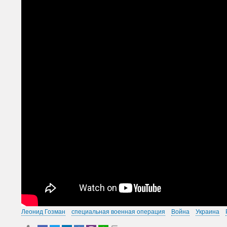
Леонид Гозман
специальная военная операция
Война
Украина