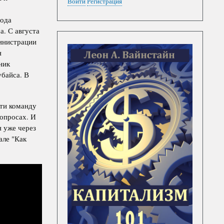
Войти
Регистрация
года
а. С августа
министрации
я
ник
байса. В
сти команду
вопросах. И
я уже через
але "Как