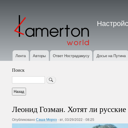
Меню
учётной
Настройс
записи
пользователя
Лента
Авторы
Ответ Нострадамусу
Досье на Путина
Основная
навигация
Поиск
Search
Леонид Гозман. Хотят ли русские
Опубликовано
Саша Мороз
-
вт, 03/29/2022 - 08:25