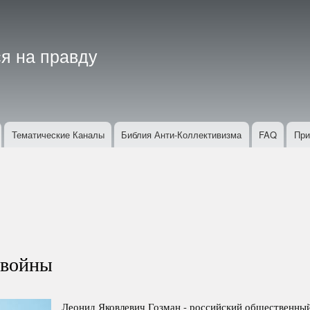
Перейти
к
основному
я на правду
содержанию
Тематические Каналы
Библия Анти-Коллективизма
FAQ
При
 войны
Леонид Яковлевич Гозман - российский общественны