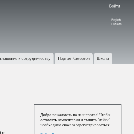
Войти
English
Language
Russian
switcher
глашение к сотрудничеству
Портал Камертон
Школа
Добро пожаловать на наш портал! Чтобы
оставлять комментарии и ставить "лайки"
необходимо сначала зарегистрироваться.
й и