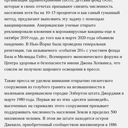
которые в своих отчетах призывают снизить численность
населения хотя бы на 10–15 процентов и как самый гуманный
метод, предлагают выполнить эту задачу с помощью
вакцинирования. Американские ученые открыто
рекламировали вложения в коронавирусные вакцины еще в
октябре 2019 года, до того как в марте 2020 года объявили
пандемию. В Нью-Йорке была проведена генеральная
репетиция, так называемого «события 201» с участием фонда
Била и Мелинды Гейтс, Всемирного экономического форума и
Центра здоровья и безопасности имени Джона Хопкинса, что
совсем не получило широкого освещения в прессе.
Также пресса не уделила внимания открытию гигантского
сооружения из голубого гранита на возвышенности в
маленьком американском городке Элбертон штата Джорджия в
марте 1980 года. Первая же из этих «десяти заповедей»,
высеченных на скрижалях этого сооружения призывает
поддерживать численность населения Земли в пределах 500
миллионов человек. В этом же штате находится остров
Джекилл, приобретенный сообществом миллионеров в 1886