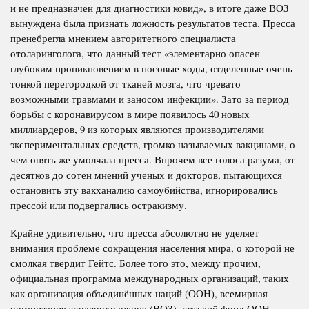
и не предназначен для диагностики ковид», в итоге даже ВОЗ
вынуждена была признать ложность результатов теста. Пресса
пренебрегла мнением авторитетного специалиста
отоларинголога, что данный тест «элементарно опасен
глубоким проникновением в носовые ходы, отделенные очень
тонкой перегородкой от тканей мозга, что чревато
возможными травмами и заносом инфекции». Зато за период
борьбы с коронавирусом в мире появилось 40 новых
миллиардеров, 9 из которых являются производителями
экспериментальных средств, громко называемых вакцинами, о
чем опять же умолчала пресса. Впрочем все голоса разума, от
десятков до сотен мнений ученых и докторов, пытающихся
остановить эту вакханалию самоубийства, игнорировались
прессой или подвергались остракизму.
Крайне удивительно, что пресса абсолютно не уделяет
внимания проблеме сокращения населения мира, о которой не
смолкая твердит Гейтс. Более того это, между прочим,
официальная программа международных организаций, таких
как организация объединённых наций (ООН), всемирная
организация здравоохранения (ВОЗ), детский фонд ООН,