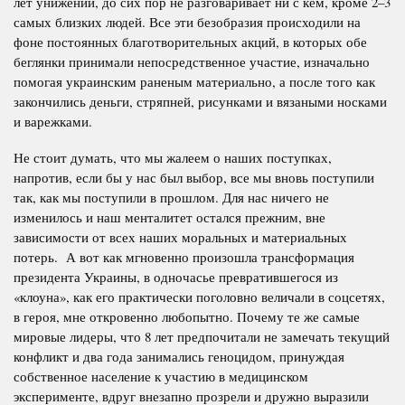
лет унижений, до сих пор не разговаривает ни с кем, кроме 2–3
самых близких людей. Все эти безобразия происходили на
фоне постоянных благотворительных акций, в которых обе
беглянки принимали непосредственное участие, изначально
помогая украинским раненым материально, а после того как
закончились деньги, стряпней, рисунками и вязаными носками
и варежками.
Не стоит думать, что мы жалеем о наших поступках,
напротив, если бы у нас был выбор, все мы вновь поступили
так, как мы поступили в прошлом. Для нас ничего не
изменилось и наш менталитет остался прежним, вне
зависимости от всех наших моральных и материальных
потерь. А вот как мгновенно произошла трансформация
президента Украины, в одночасье превратившегося из
«клоуна», как его практически поголовно величали в соцсетях,
в героя, мне откровенно любопытно. Почему те же самые
мировые лидеры, что 8 лет предпочитали не замечать текущий
конфликт и два года занимались геноцидом, принуждая
собственное население к участию в медицинском
эксперименте, вдруг внезапно прозрели и дружно выразили