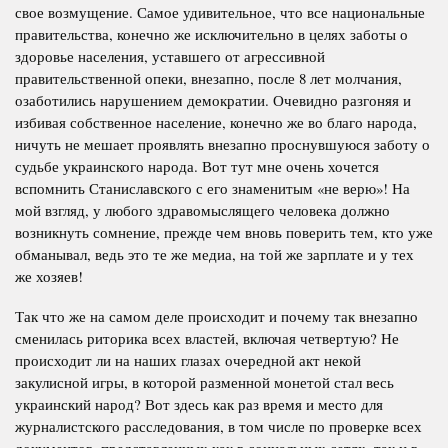
свое возмущение. Самое удивительное, что все национальные
правительства, конечно же исключительно в целях заботы о
здоровье населения, уставшего от агрессивной
правительственной опеки, внезапно, после 8 лет молчания,
озаботились нарушением демократии. Очевидно разгоняя и
избивая собственное население, конечно же во благо народа,
ничуть не мешает проявлять внезапно проснувшуюся заботу о
судьбе украинского народа. Вот тут мне очень хочется
вспомнить Станиславского с его знаменитым «не верю»! На
мой взгляд, у любого здравомыслящего человека должно
возникнуть сомнение, прежде чем вновь поверить тем, кто уже
обманывал, ведь это те же медиа, на той же зарплате и у тех
же хозяев!
Так что же на самом деле происходит и почему так внезапно
сменилась риторика всех властей, включая четвертую? Не
происходит ли на наших глазах очередной акт некой
закулисной игры, в которой разменной монетой стал весь
украинский народ? Вот здесь как раз время и место для
журналистского расследования, в том числе по проверке всех