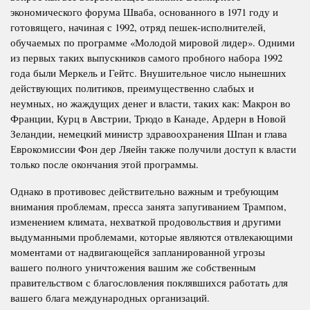
экономического форума Шваба, основанного в 1971 году и
готовящего, начиная с 1992, отряд пешек-исполнителей,
обучаемых по программе «Молодой мировой лидер». Одними
из первых таких выпускников самого пробного набора 1992
года были Меркель и Гейтс. Внушительное число нынешних
действующих политиков, преимущественно слабых и
неумных, но жаждущих денег и власти, таких как: Макрон во
Франции, Курц в Австрии, Трюдо в Канаде, Ардерн в Новой
Зеландии, немецкий министр здравоохранения Шпан и глава
Еврокомиссии Фон дер Ляейн также получили доступ к власти
только после окончания этой программы.
Однако в противовес действительно важным и требующим
внимания проблемам, пресса занята запугиванием Трампом,
изменением климата, нехваткой продовольствия и другими
выдуманными проблемами, которые являются отвлекающими
моментами от надвигающейся запланированной угрозы
вашего полного уничтожения вашим же собственным
правительством с благословления поклявшихся работать для
вашего блага международных организаций.