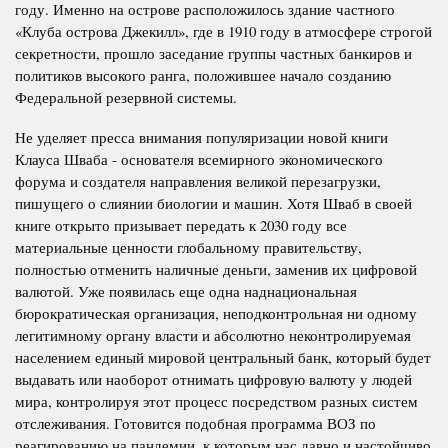
году. Именно на острове расположилось здание частного
«Клуба острова Джекилл», где в 1910 году в атмосфере строгой
секретности, прошло заседание группы частных банкиров и
политиков высокого ранга, положившее начало созданию
Федеральной резервной системы.
Не уделяет пресса внимания популяризации новой книги
Клауса Шваба - основателя всемирного экономического
форума и создателя направления великой перезагрузки,
пишущего о слиянии биологии и машин. Хотя Шваб в своей
книге открыто призывает передать к 2030 году все
материальные ценности глобальному правительству,
полностью отменить наличные деньги, заменив их цифровой
валютой. Уже появилась еще одна наднациональная
бюрократическая организация, неподконтрольная ни одному
легитимному органу власти и абсолютно неконтролируемая
населением единый мировой центральный банк, который будет
выдавать или наоборот отнимать цифровую валюту у людей
мира, контролируя этот процесс посредством разных систем
отслеживания. Готовится подобная программа ВОЗ по
реагированию на пандемии, к которым нас давно и настойчиво