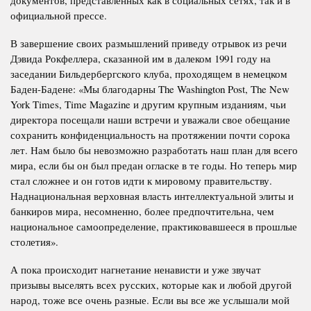
документов, представленных как в социальных сетях, так и в
официальной прессе.
В завершение своих размышлений приведу отрывок из речи
Дэвида Рокфеллера, сказанной им в далеком 1991 году на
заседании Бильдербергского клуба, проходящем в немецком
Баден-Бадене: «Мы благодарны The Washington Post, The New
York Times, Time Magazine и другим крупным изданиям, чьи
директора посещали наши встречи и уважали свое обещание
сохранить конфиденциальность на протяжении почти сорока
лет. Нам было бы невозможно разработать наш план для всего
мира, если бы он был предан огласке в те годы. Но теперь мир
стал сложнее и он готов идти к мировому правительству.
Наднациональная верховная власть интеллектуальной элиты и
банкиров мира, несомненно, более предпочтительна, чем
национальное самоопределение, практиковавшееся в прошлые
столетия».
А пока происходит нагнетание ненависти и уже звучат
призывы выселять всех русских, которые как и любой другой
народ, тоже все очень разные. Если вы все же услышали мой