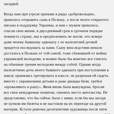
загадкой.
Когда нам при угрозе призыва в ряды «добровольцев»,
пришлось отправить сына в Польшу, а после моего открытого
письма в поддержку Украины, и нам с мужем пришлось,
спасая свои жизни, в двухдневный срок в срочном порядке
покинуть страну, мы и предположить не могли, что вскоре
даже моему бывшему адвокату с ее малолетней дочкой
придется последовать за нами. Сыну впоследствии немало
досталось в Польше от той самой, тоже сбежавшей от войны
украинской молодежи, и можно было бы конечно все списать
на обычные трения молодежи между собой. Однако когда
малолетнюю дочь моего бывшего адвоката при поступлении в
школу принялись третировать в классе, не разрешая ей сидеть
вместе с украинскими детьми и даже дважды били, требуя
«проваливать в рашу», Женя вновь была вынуждена, бросив
все свои немудреные пожитки, сменить место жительства. Не
представляю, что бы сейчас было с ними, если бы мы загодя
не купили им билеты и не настояли на их переезде на другой
материк. Кстати девочка десятилетняя художница после пяти