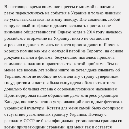
В настоящее время внимание прессы с мнимой пандемии
резко переключилось на события в Украине и только ленивый
не успел высказаться по этому поводу. Вне сомнения, любой
вооруженный конфликт и должен вызывать пристальное
внимание общественности! Однако когда в 2014 году началось
российское вторжение на Украину, никто не остановил
агрессию и даже замечать не хотел происходящего. Я очень
хорошо помню как мы с молодой парой из Торонто, на основе
документального фильма, безуспешно пытались привлечь
внимание канадского правительства к этой проблеме. Тем не
менее все восемь лет войны никто не хотел даже слышать об
Украине, многие вообще не считали эту страну суверенным
государством и часто я была вынуждена объяснять что это
довольно большая страна с сорокамиллионным населением.
Проигнорировал наше обращение даже конгресс украинцев
Канады, вполне успешно устраивающий ежегодные фестивали
украинской культуры. Кстати для меня самой было сюрпризом
отсутствие узаконенных границ у Украины. Почему с
распадом СССР не были официально установлены границы со
всеми прилегающими странами, для меня так и остается