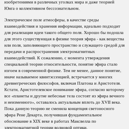
изобретениями в различных уголках мира и даже теорией
Юнга о коллективном бессознательном.
Электрическое поле атмосферы, в качестве среды
взаимодействия и хранения информации, идеально подходит
для реализации идеи такого общего поля. Хорошо бы подошла
для этого существующая в физике теория эфира - как вещества
или поля, заполняющего пространство и служащего средой для
передачи и распространения электромагнитных
взаимодействий. К сожалению, с момента утверждения
специальной теории относительности, понятие эфира стало
изгоем в современной физике. Тем не менее, данное понятие,
иначе называемое квинтэссенцией, встречается у многих
древнегреческих философов, включая Платона и Аристотеля.
Кстати, Аристотелевское понимание эфира, согласно которому
все «планеты и другие небесные тела состоят из эфира вечного
и неизменного», оставалось актуальным вплоть до XVII века.
Пока данную теорию не сменила концепция светоносного
эфира Рене Декарта, получившая фундаментальное
обоснование в XIX веке в работах Максвелла по
электромагнитной теории волновой оптики.