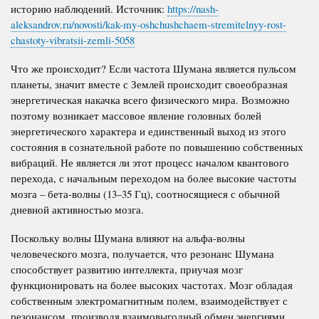
историю наблюдений. Источник:
https://nash-
aleksandrov.ru/novosti/kak-my-oshchushchaem-stremitelnyy-rost-
chastoty-vibratsii-zemli-5058
Что же происходит? Если частота Шумана является пульсом
планеты, значит вместе с Землей происходит своеобразная
энергетическая накачка всего физического мира. Возможно
поэтому возникает массовое явление головных болей
энергетического характера и единственный выход из этого
состояния в сознательной работе по повышению собственных
вибраций. Не является ли этот процесс началом квантового
перехода, с начальным переходом на более высокие частоты
мозга – бета-волны (13–35 Гц), соотносящиеся с обычной
дневной активностью мозга.
Поскольку волны Шумана влияют на альфа-волны
человеческого мозга, получается, что резонанс Шумана
способствует развитию интеллекта, приучая мозг
функционировать на более высоких частотах. Мозг обладая
собственным электромагнитным полем, взаимодействует с
резонансом, производя взаимовыгодный обмен энергиями.