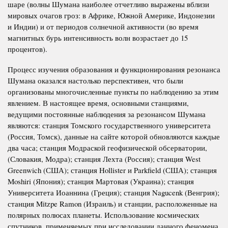
шаре (волны Шумана наиболее отчетливо выражены вблизи
мировых очагов гроз: в Африке, Южной Америке, Индонезии
и Индии) и от периодов солнечной активности (во время
магнитных бурь интенсивность волн возрастает до 15
процентов).
Процесс изучения образования и функционирования резонанса
Шумана оказался настолько перспективен, что были
организованы многочисленные пункты по наблюдению за этим
явлением. В настоящее время, основными станциями,
ведущими постоянные наблюдения за резонансом Шумана
являются: станция Томского государственного университета
(Россия, Томск), данные на сайте которой обновляются каждые
два часа; станция Модраской геофизической обсерватории,
(Словакия, Модра); станция Лехта (Россия); станция West
Greenwich (США); станция Hollister и Parkfield (США); станция
Moshiri (Япония); станция Мартовая (Украина); станция
Университета Иоаннина (Греция); станция Nagucenk (Венгрия);
станция Mitzpe Ramon (Израиль) и станции, расположенные на
полярных полюсах планеты. Использование космических
спутников, применяемых при исследовании данного феномена,