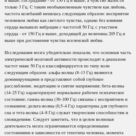
только 3 Гц. С таким необыкновенным чувством как любовь,
частота колебаний менялась следующим образом: восприятие
человеком любви как светлого чувства, однако без влияния
сердца вызывало вибрации с частотой 50 Гц; с участием
сердца - от 150 Гц и выше, доходящей до величины 205 Гц и
выше при достижения чувства вселенской любви.
Исследования мозга убедительно показали, что основная часть
электрической мозговой активности происходит в диапазоне
частот ниже 50 Гц и классифицируется по типу волн
следующим образом: альфа-волны (8–13 Гц) являются
доминирующими и представляют собой глубокое
расслабление, медитацию и снятие напряжения; бета-волны
(14–25 Гц) характеризуют нормальное рабочее психическое
состояние; гамма-волны (30–100 Гц) связаны с восприятием и
сознанием; дельта-волны (0,5–4 Гц) характерны для глубокого
сна и тета-волны (4–8 Гц) служат творческим способностям и
сновидениям. Следует заметить, что в целом волновая
деятельность мозга ограничивается определенными
состояниями в зависимости от генотипа человека, момента