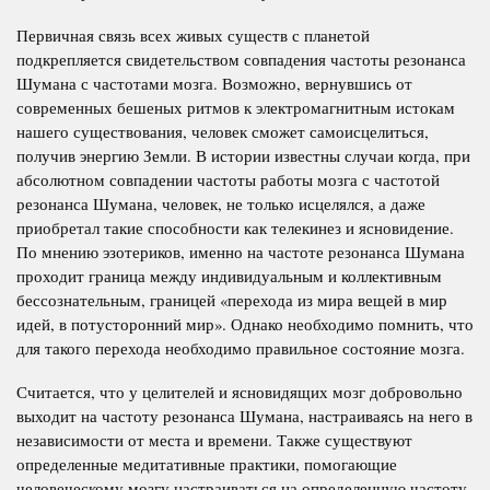
Первичная связь всех живых существ с планетой
подкрепляется свидетельством совпадения частоты резонанса
Шумана с частотами мозга. Возможно, вернувшись от
современных бешеных ритмов к электромагнитным истокам
нашего существования, человек сможет самоисцелиться,
получив энергию Земли. В истории известны случаи когда, при
абсолютном совпадении частоты работы мозга с частотой
резонанса Шумана, человек, не только исцелялся, а даже
приобретал такие способности как телекинез и ясновидение.
По мнению эзотериков, именно на частоте резонанса Шумана
проходит граница между индивидуальным и коллективным
бессознательным, границей «перехода из мира вещей в мир
идей, в потусторонний мир». Однако необходимо помнить, что
для такого перехода необходимо правильное состояние мозга.
Считается, что у целителей и ясновидящих мозг добровольно
выходит на частоту резонанса Шумана, настраиваясь на него в
независимости от места и времени. Также существуют
определенные медитативные практики, помогающие
человеческому мозгу настраиваться на определенную частоту,