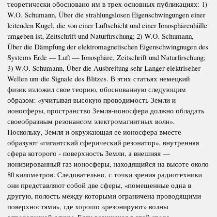
теоретически обосновано им в трех основных публикациях: 1)
W.O. Schumann, Über die strahlungslosen Eigenschwingungen einer
leitenden Kugel, die von einer Luftschicht und einer Ionosphärenhülle
umgeben ist, Zeitschrift und Naturfirschung; 2) W.O. Schumann,
Über die Dämpfung der elektromagnetischen Eigenschwingnugen des
Systems Erde — Luft — Ionosphäre, Zeitschrift und Naturfirschung;
3) W.O. Schumann, Über die Ausbreitung sehr Langer elektriseher
Wellen um die Signale des Blitzes. В этих статьях немецкий
физик изложил свое теорию, обоснованную следующим
образом: «учитывая высокую проводимость Земли и
ионосферы, пространство Земля-ионосфера должно обладать
своеобразным резонансом электромагнитных волн».
Поскольку, Земля и окружающая ее ионосфера вместе
образуют «гигантский сферический резонатор», внутренняя
сфера которого - поверхность Земли, а внешняя —
ионизированный газ ионосферы, находящийся на высоте около
80 километров. Следовательно, с точки зрения радиотехники
они представляют собой две сферы, «помещенные одна в
другую, полость между которыми ограничена проводящими
поверхностями», где хорошо «резонируют» волны