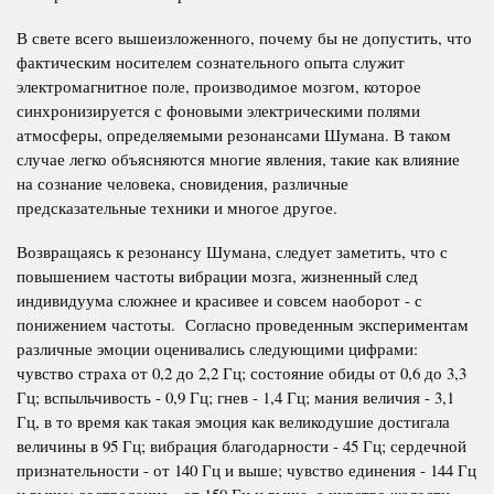
В свете всего вышеизложенного, почему бы не допустить, что
фактическим носителем сознательного опыта служит
электромагнитное поле, производимое мозгом, которое
синхронизируется с фоновыми электрическими полями
атмосферы, определяемыми резонансами Шумана. В таком
случае легко объясняются многие явления, такие как влияние
на сознание человека, сновидения, различные
предсказательные техники и многое другое.
Возвращаясь к резонансу Шумана, следует заметить, что с
повышением частоты вибрации мозга, жизненный след
индивидуума сложнее и красивее и совсем наоборот - с
понижением частоты. Согласно проведенным экспериментам
различные эмоции оценивались следующими цифрами:
чувство страха от 0,2 до 2,2 Гц; состояние обиды от 0,6 до 3,3
Гц; вспыльчивость - 0,9 Гц; гнев - 1,4 Гц; мания величия - 3,1
Гц, в то время как такая эмоция как великодушие достигала
величины в 95 Гц; вибрация благодарности - 45 Гц; сердечной
признательности - от 140 Гц и выше; чувство единения - 144 Гц
и выше; сострадание - от 150 Гц и выше, а чувство жалости