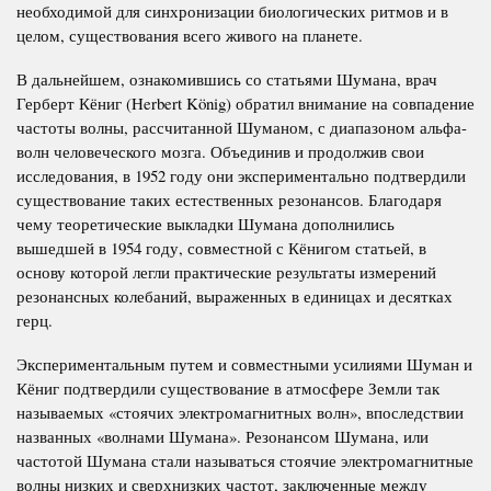
необходимой для синхронизации биологических ритмов и в
целом, существования всего живого на планете.
В дальнейшем, ознакомившись со статьями Шумана, врач
Герберт Кёниг (Herbert König) обратил внимание на совпадение
частоты волны, рассчитанной Шуманом, с диапазоном альфа-
волн человеческого мозга. Объединив и продолжив свои
исследования, в 1952 году они экспериментально подтвердили
существование таких естественных резонансов. Благодаря
чему теоретические выкладки Шумана дополнились
вышедшей в 1954 году, совместной с Кёнигом статьей, в
основу которой легли практические результаты измерений
резонансных колебаний, выраженных в единицах и десятках
герц.
Экспериментальным путем и совместными усилиями Шуман и
Кёниг подтвердили существование в атмосфере Земли так
называемых «стоячих электромагнитных волн», впоследствии
названных «волнами Шумана». Резонансом Шумана, или
частотой Шумана стали называться стоячие электромагнитные
волны низких и сверхнизких частот, заключенные между