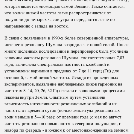
которая является «помощью самой Земли». Также считается,
что волны низкой частоты легче распространяются от
полуночи до четырех часов утра и передаются легче по
направлению с запада на восток.
В связи с появлением в 1990-х более совершенной аппаратуры,
интерес к резонансу Шумана возродился с новой силой. После
многочисленных исследований и перепроверок была уточнена
величина частоты резонанса Шумана, соответствующая 7,83
герц, вычислена спектральная плотность колебаний и
установлены вариации в пределах от 7 до 11 герц (Гц) для
основной, самой низкой частоты. Исходя из проведенных
экспериментов, выявление наблюдаемых пиков гармоник на
частотах 8, 14, 20, 26, 32 Гц связали с волновыми процессами
плазмы внутри Земли. Опытным путем установили
зависимость интенсивности резонансных колебаний и их
частоты от времени суток (ночью амплитуда резонансных
волн меньше в 5—10 раз); от времени года (с мая по август
частоты резонансов повышаются в северном полушарии, с
ноября по февраль - в южном); от местонахождения на земном