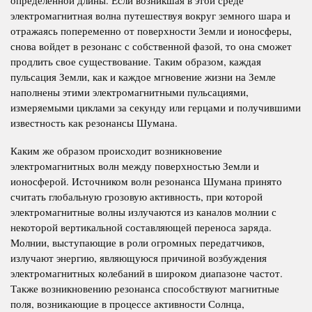
определенной длины. Если возникшая в этой среде
электромагнитная волна путешествуя вокруг земного шара и
отражаясь попеременно от поверхности Земли и ионосферы,
снова войдет в резонанс с собственной фазой, то она сможет
продлить свое существование. Таким образом, каждая
пульсация Земли, как и каждое мгновение жизни на Земле
наполнены этими электромагнитными пульсациями,
измеряемыми циклами за секунду или герцами и получившими
известность как резонансы Шумана.
Каким же образом происходит возникновение
электромагнитных волн между поверхностью Земли и
ионосферой. Источником волн резонанса Шумана принято
считать глобальную грозовую активность, при которой
электромагнитные волны излучаются из каналов молнии с
некоторой вертикальной составляющей переноса заряда.
Молнии, выступающие в роли огромных передатчиков,
излучают энергию, являющуюся причиной возбуждения
электромагнитных колебаний в широком диапазоне частот.
Также возникновению резонанса способствуют магнитные
поля, возникающие в процессе активности Солнца,