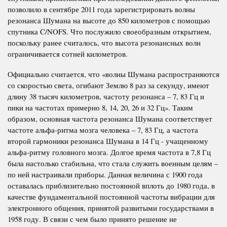
позволило в сентябре 2011 года зарегистрировать волны
резонанса Шумана на высоте до 850 километров с помощью
спутника C/NOFS. Что послужило своеобразным открытием,
поскольку ранее считалось, что высота резонансных волн
ограничивается сотней километров.
Официально считается, что «волны Шумана распространяются
со скоростью света, огибают Землю 8 раз за секунду, имеют
длину 38 тысяч километров, частоту резонанса – 7, 83 Гц и
пики на частотах примерно 8, 14, 20, 26 и 32 Гц». Таким
образом, основная частота резонанса Шумана соответствует
частоте альфа-ритма мозга человека – 7, 83 Гц, а частота
второй гармоники резонанса Шумана в 14 Гц - учащенному
альфа-ритму головного мозга. Долгое время частота в 7,8 Гц
была настолько стабильна, что стала служить военным целям –
по ней настраивали приборы. Данная величина с 1900 года
оставалась приблизительно постоянной вплоть до 1980 года, в
качестве фундаментальной постоянной частоты вибрации для
электронного общения, принятой развитыми государствами в
1958 году. В связи с чем было принято решение не