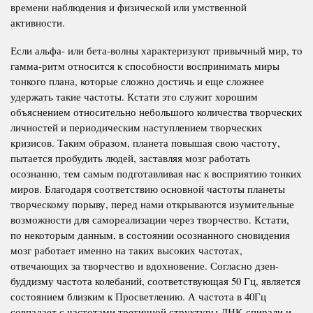
времени наблюдения и физической или умственной
активности.
Если альфа- или бета-волны характеризуют привычный мир, то
гамма-ритм относится к способности воспринимать миры
тонкого плана, которые сложно достичь и еще сложнее
удержать такие частоты. Кстати это служит хорошим
объяснением относительно небольшого количества творческих
личностей и периодическим наступлением творческих
кризисов. Таким образом, планета повышая свою частоту,
пытается пробудить людей, заставляя мозг работать
осознанно, тем самым подготавливая нас к восприятию тонких
миров. Благодаря соответствию основной частоты планеты
творческому порыву, перед нами открываются изумительные
возможности для самореализации через творчество. Кстати,
по некоторым данным, в состоянии осознанного сновидения
мозг работает именно на таких высоких частотах,
отвечающих за творчество и вдохновение. Согласно дзен-
буддизму частота колебаний, соответствующая 50 Гц, является
состоянием близким к Просветлению. А частота в 40Гц
совпадает с частотами третичной структуры ДНК-спирали и