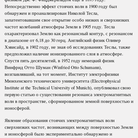
Непосредственно эффект стоячих волн в 1900 году был
обнаружен и проанализирован Николой Тесла,
запатентовавшим свое открытие особо низких и сверхнизких
частот колебаний атмосферы Земли в 1905 году. Тесла
охарактеризовал Землю как резонансный контур, с резонансом
в диапазоне от 6,18 до 30 герц. Английский физик Оливер
Хэвисайд, в 1902 году, не зная об исследованиях Теслы, также
предположил наличие ионизированного слоя в атмосфере.
Спустя пять десятилетий, в 1952 году немецкий физик
Винфрид Отто Шуман (Winfried Otto Schumann),
возглавлявший, на тот момент, Институт электрофизики
Мюнхенского технического университета (Electrophysical
Institute at the Technical University of Munich), опубликовал свою
первую статью о существовании резонанса электромагнитных
волн в пространстве, сформированном земной поверхностью и
ионосферой.
Явление образования стоячих электромагнитных волн
сверхнизких частот, возникающих между поверхностью Земли
и ионосферой было экспериментально обнаружено и