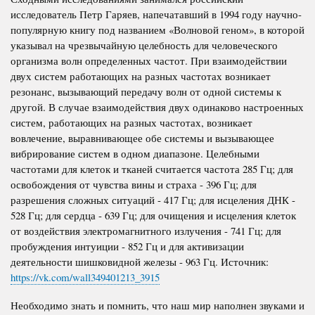
исследователь Петр Гаряев, напечатавший в 1994 году научно-
популярную книгу под названием «Волновой геном», в которой
указывал на чрезвычайную целебность для человеческого
организма волн определенных частот. При взаимодействии
двух систем работающих на разных частотах возникает
резонанс, вызывающий передачу волн от одной системы к
другой. В случае взаимодействия двух одинаково настроенных
систем, работающих на разных частотах, возникает
вовлечение, выравнивающее обе системы и вызывающее
вибрирование систем в одном диапазоне. Целебными
частотами для клеток и тканей считается частота 285 Гц; для
освобождения от чувства вины и страха - 396 Гц; для
разрешения сложных ситуаций - 417 Гц; для исцеления ДНК -
528 Гц; для сердца - 639 Гц; для очищения и исцеления клеток
от воздействия электромагнитного излучения - 741 Гц; для
пробуждения интуиции - 852 Гц и для активизации
деятельности шишковидной железы - 963 Гц. Источник:
https://vk.com/wall349401213_3915
Необходимо знать и помнить, что наш мир наполнен звуками и