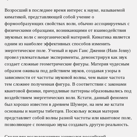
Возросший в последнее время интерес к науке, называемой
киматикой, представляющей собой учение о
формообразующих свойствах волн, обычно ассоциируемых с
физическими образцами, возникающими от взаимодействия
звуковых волн с неорганической материей. Киматика является
одним из наиболее эффективных способов изменить
энергетическое поле. Ученый и врач Ганс Дженни (Hans Jenny)
провел увлекательные эксперименты, демонстрируя как звук
создает сложные геометрические фигуры. Материя чудесным
образом оживала под действием звуков, создавая узоры в
зависимости от частоты звуковой волны, чем выше частота
тем сложнее полученная фигура. В соответствии с законами
квантовой физики, причудливые паттерны образовывались под
воздействием энергетических волн. Кстати, данный феномен
был хорошо известен в древнем Шумере, на нем же кстати
основаны и мантры тибетцев. Поскольку всякая материя
представляет собой волны разной частоты или квантовое поле,
позволяющее с помощью звука создавать другую реальность.
Сходными исследованиями занимался российский