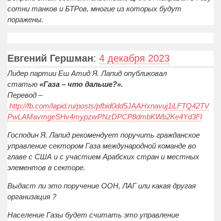
сотни танков и БТРов, многие из которых будут
поражены.
Евгений Гершман
:
4 декабря 2023
Лидер партии Еш Атид Я. Лапид опубликовал
статью
«Газа – что дальше?».
Перевод –
http://fb.com/lapid.ru/posts/pfbid0dd5JAAHxnavuj1iLFTQ42TV
PwLAMavmgeSHv4mypzwPNzDPCP8dmbKWb2Ke4Yd3Fl
Господин Я. Лапид рекомендует поручить гражданское
управление сектором Газа международной команде во
главе с США и с участием Арабских стран и местных
элементов в секторе.
Выдаст ли это поручение ООН, ЛАГ или какая другая
организация ?
Население Газы будет считать это управление