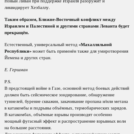
Новый Ливан при поддержке Израиля разоружит и
ликвидирует Хезбаллу.
Таким образом, Ближне-Восточный конфликт между
Израилем и Палестиной и другими странами Леванта будет
прекращён.
«Махалляльной
Естественный, универсальный метод
Республики»
может быть применён также для умиротворения
Йемена и других стран.
Е. Гершман
P.S.
В предстоящей войне в Газе, основной метод боевых действий
должен быть сейсмическое зондирование, обнаружение
туннелей, бурение скважин, закачивание пропана и/или метана
в катакомбы и подрывы объёмных, термобарических зарядов.
В катакомбах, объёмные взрывы производят особенно
мощный фугасный эффект и распространение взрывных волн
на большие расстояния.