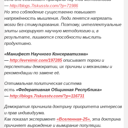
—
http://blogs.7iskusstv.com/?p=71986
Но это соблюдение существенно повышает
напряжённость мышления. Люди ленятся напрягать
мозги без стимулирования. Поэтому, интеллектуальные
элиты игнорируют научную методологию и, в
результате, лишаются способности мыслить
продуктивно.
«Манифест Научного Консерватизма»
—
http://evreimir.com/197285
описывает пороки и
перспективы демократии, их причины и механизмы и
рекомендации по замене её.
Оптимальная политическая система
есть
«Федеративная Общинная Республика»
—
http://blogs.7iskusstv.com/?p=116731
Демократия причинила доктрину приоритета интересов
и прав индивидуума.
Как показал эксперимент
«Вселенная-25»,
эта доктрина
причиняет вырождение и вымирание популяции.