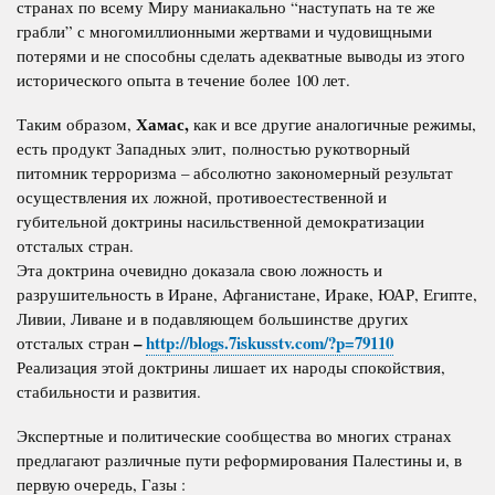
странах по всему Миру маниакально “наступать на те же
грабли” с многомиллионными жертвами и чудовищными
потерями и не способны сделать адекватные выводы из этого
исторического опыта в течение более 100 лет.
Хамас,
Таким образом,
как и все другие аналогичные режимы,
есть продукт Западных элит, полностью рукотворный
питомник терроризма – абсолютно закономерный результат
осуществления их ложной, противоестественной и
губительной доктрины насильственной демократизации
отсталых стран.
Эта доктрина очевидно доказала свою ложность и
разрушительность в Иране, Афганистане, Ираке, ЮАР, Египте,
Ливии, Ливане и в подавляющем большинстве других
–
http://blogs.7iskusstv.com/?p=79110
отсталых стран
Реализация этой доктрины лишает их народы спокойствия,
стабильности и развития.
Экспертные и политические сообщества во многих странах
предлагают различные пути реформирования Палестины и, в
первую очередь, Газы :