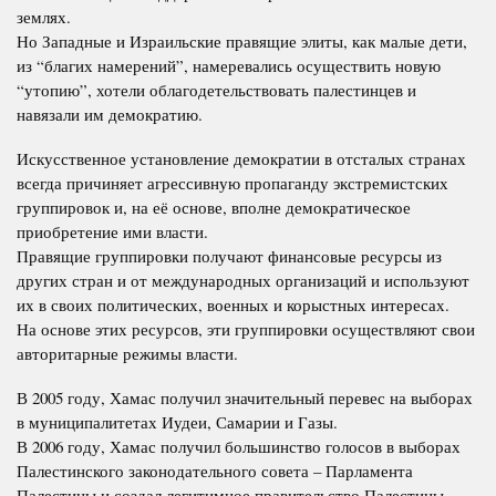
землях.
Но Западные и Израильские правящие элиты, как малые дети,
из “благих намерений”, намеревались осуществить новую
“утопию”, хотели облагодетельствовать палестинцев и
навязали им демократию.
Искусственное установление демократии в отсталых странах
всегда причиняет агрессивную пропаганду экстремистских
группировок и, на её основе, вполне демократическое
приобретение ими власти.
Правящие группировки получают финансовые ресурсы из
других стран и от международных организаций и используют
их в своих политических, военных и корыстных интересах.
На основе этих ресурсов, эти группировки осуществляют свои
авторитарные режимы власти.
В 2005 году, Хамас получил значительный перевес на выборах
в муниципалитетах Иудеи, Самарии и Газы.
В 2006 году, Хамас получил большинство голосов в выборах
Палестинского законодательного совета – Парламента
Палестины и создал легитимное правительство Палестины.