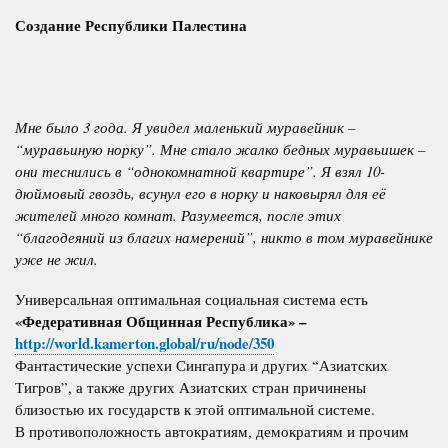
Создание Республики Палестина
Мне было 3 года. Я увидел маленький муравейник –
“муравьиную норку”. Мне стало жалко бедных муравьишек –
они теснились в “однокомнатной квартире”. Я взял 10-
дюймовый гвоздь, всунул его в норку и наковырял для её
жителей много комнат. Разумеется, после этих
“благодеяний из благих намерений”, никто в том муравейнике
уже не жил.
Универсальная оптимальная социальная система есть
«Федеративная Общинная Республика» –
http://world.kamerton.global/ru/node/350
Фантастические успехи Сингапура и других “Азиатских
Тигров”, а также других Азиатских стран причинены
близостью их государств к этой оптимальной системе.
В противоположность автократиям, демократиям и прочим