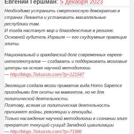
Евгений Гершман
:
5 декабря 2023
Необходимо устранить смертоносную демократию в
странах Леванта и установить махалляльные
республики там.
И тогда настанут мир и благоденствие в регионе.
Основной губитель Израиля — его скудоумные правящие
элиты.
Национальный и гражданский долг современных евреев-
интеллектуалов — создавать и поддерживать мозговые
центры на основе научной методологии
—
http://blogs.7iskusstv.com/?p=121547
Эволюция создала мозги приматов вида Homo Sapience
пригодными для охоты на мамонтов, но не для
политической деятельности.
Поэтому, всякая их политическая деятельность
причиняет войны, революции и геноциды.
Только насаждение научной методологии в сознании элит
прекратит текущий суицид Западной цивилизации
—
http://blogs.7iskusstv.com/?p=71986