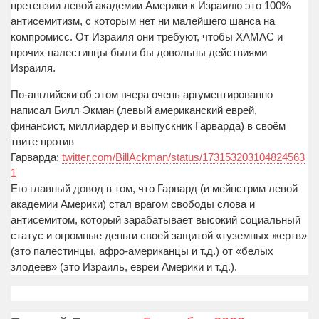
претензии левой академии Америки к Израилю это 100%
антисемитизм, с которым нет ни малейшего шанса на
компромисс. От Израиля они требуют, чтобы ХАМАС и
прочих палестинцы были бы довольны действиями
Израиля.
По-английски об этом вчера очень аргументированно
написал Билл Экман (левый американский еврей,
финансист, миллиардер и выпускник Гарварда) в своём
твите против
Гарварда:
twitter.com/BillAckman/status/173153203104824563
1
Его главный довод в том, что Гарвард (и мейнстрим левой
академии Америки) стал врагом свободы слова и
антисемитом, который зарабатывает высокий социальный
статус и огромные деньги своей защитой «туземных жертв»
(это палестинцы, афро-американцы и т.д.) от «белых
злодеев» (это Израиль, евреи Америки и т.д.).