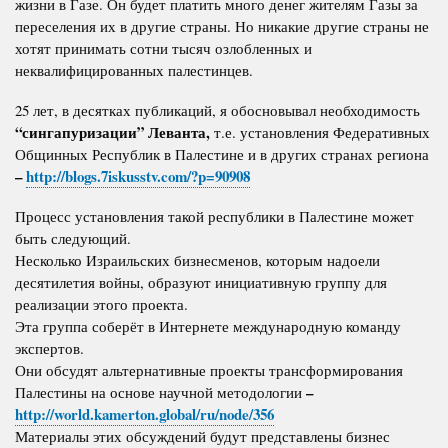
жизни в Газе. Он будет платить много денег жителям Газы за
переселения их в другие страны. Но никакие другие страны не
хотят принимать сотни тысяч озлобленных и
неквалифицированных палестинцев.
25 лет, в десятках публикаций, я обосновывал необходимость
“сингапуризации” Леванта,
т.е. установления Федеративных
Общинных Республик в Палестине и в других странах региона
–
http://blogs.7iskusstv.com/?p=90908
Процесс установления такой республики в Палестине может
быть следующий.
Несколько Израильских бизнесменов, которым надоели
десятилетия войны, образуют инициативную группу для
реализации этого проекта.
Эта группа соберёт в Интернете международную команду
экспертов.
Они обсудят альтернативные проекты трансформирования
–
Палестины на основе научной методологии
http://world.kamerton.global/ru/node/356
Материалы этих обсуждений будут представлены бизнес