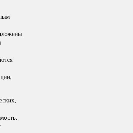
бным
едложены
и
аются
щин,
еских,
мость.
я