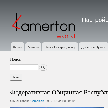
Меню
учётной
Настройс
записи
пользователя
Лента
Авторы
Ответ Нострадамусу
Досье на Путина
Основная
навигация
Поиск
Search
Федеративная Общинная Республ
Опубликовано
Gershman
-
вт, 06/20/2023 - 04:34