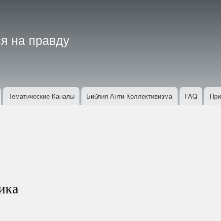
Перейти
к
основному
я на правду
содержанию
Тематические Каналы
Библия Анти-Коллективизма
FAQ
При
ика