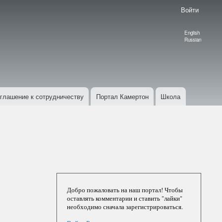
Войти
English
Language
Russian
switcher
глашение к сотрудничеству
Портал Камертон
Школа
Добро пожаловать на наш портал! Чтобы
оставлять комментарии и ставить "лайки"
необходимо сначала зарегистрироваться.