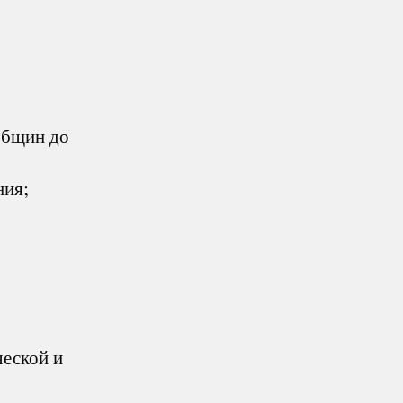
общин до
ния;
ческой и