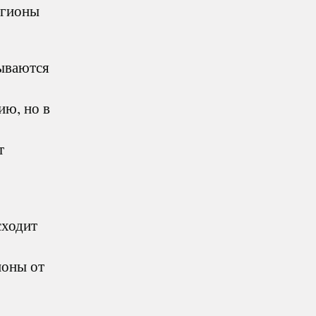
гионы
зываются
ию, но в
т
сходит
ионы от