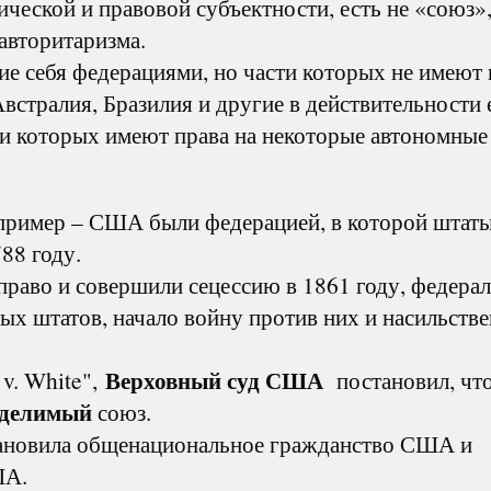
ческой и правовой субъектности, есть не «союз»,
авторитаризма.
е себя федерациями, но части которых не имеют 
встралия, Бразилия и другие в действительности 
и которых имеют права на некоторые автономные
пример – США были федерацией, в которой штат
88 году.
право и совершили сецессию в 1861 году, федера
ых штатов, начало войну против них и насильств
Верховный суд США
v. White",
постановил, чт
еделимый
союз.
становила общенациональное гражданство США и
ША.