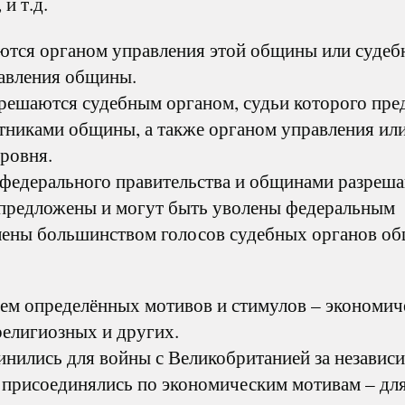
и т.д.
тся органом управления этой общины или суде
авления общины.
решаются судебным органом, судьи которого пр
тниками общины, а также органом управления ил
ровня.
федерального правительства и общинами разреш
 предложены и могут быть уволены федеральным
олены большинством голосов судебных органов об
ем определённых мотивов и стимулов – экономич
религиозных и других.
нились для войны с Великобританией за независи
присоединялись по экономическим мотивам – дл