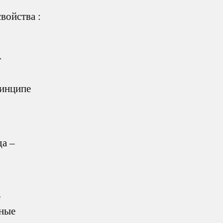
войства :
т
ринципе
а –
е
зные