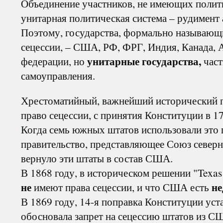
Объединение участников, не имеющих полити
унитарная политическая система – рудимент 
Поэтому, государства, формально называющи
сецессии, – США, РФ, ФРГ, Индия, Канада, А
унитарные государства,
федерации, но
част
самоуправления.
Хрестоматийный, важнейший исторический 
право сецессии, с принятия Конституции в 17
Когда семь южных штатов использовали это 
правительство, представляющее Союз северн
вернуло эти штаты в состав США.
В 1868 году, в историческом решении "Texas 
не
н
имеют права сецессии, и что США есть
В 1869 году, 14-я поправка Конституции у
обосновала запрет на сецессию штатов из С