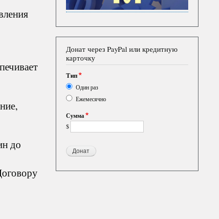
вления
Донат через PayPal или кредитную
карточку
печивает
Тип
Один раз
Ежемесячно
ние,
Сумма
$
ин до
Договору