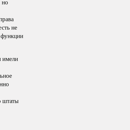
 но
права
есть не
 функции
ы имели
льное
енно
о штаты