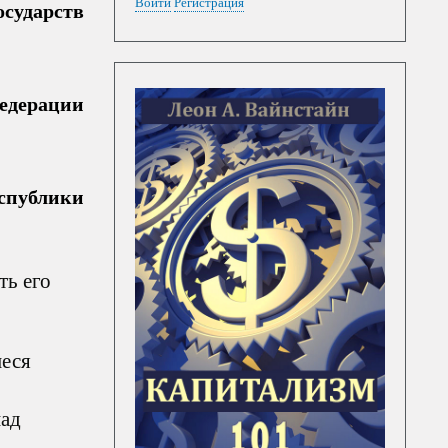
Войти
Регистрация
осударств
едерации
спублики
ть его
иеся
над