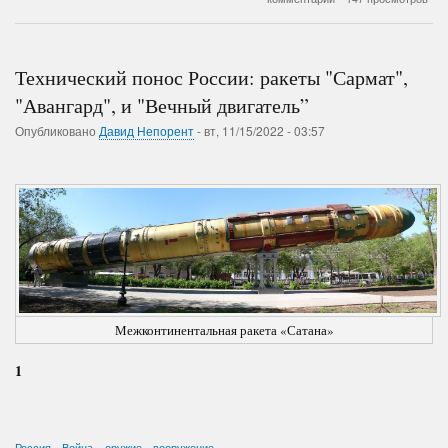
мысли
ПВ
Технический понос России: ракеты "Сармат",
"Авангард", и "Вечный двигатель”
Опубликовано
Давид Непорент
-
вт, 11/15/2022 - 03:57
Межконтинентальная ракета «Сатана»
1
Россия
Война
оружие
вооружение