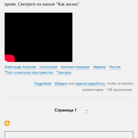
время. Смотрите на канале "Как жизнь".
Александр Асмолов
психология
военная операция
Украина
Россия
*Пост-советское пространство
*Цензура
о
Подробнее
Войдите
или
зарегистрируйтесь
, чтобы оставлять
Александр
комментарии
139 просмотров
Асмолов.
Хождение
по
мукам.
Страница 1
Следующая
››
Нумерация
страница
страниц