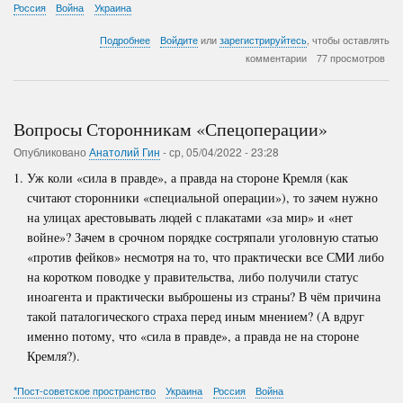
Россия
Война
Украина
о
Подробнее
Войдите
или
зарегистрируйтесь
, чтобы оставлять
Война
комментарии
77 просмотров
и
Мир:
Кому
и
Вопросы Сторонникам «Спецоперации»
Зачем
Отвечать?
Опубликовано
Анатолий Гин
-
ср, 05/04/2022 - 23:28
Уж коли «сила в правде», а правда на стороне Кремля (как
считают сторонники «специальной операции»), то зачем нужно
на улицах арестовывать людей с плакатами «за мир» и «нет
войне»? Зачем в срочном порядке состряпали уголовную статью
«против фейков» несмотря на то, что практически все СМИ либо
на коротком поводке у правительства, либо получили статус
иноагента и практически выброшены из страны? В чём причина
такой паталогического страха перед иным мнением? (А вдруг
именно потому, что «сила в правде», а правда не на стороне
Кремля?).
*Пост-советское пространство
Украина
Россия
Война