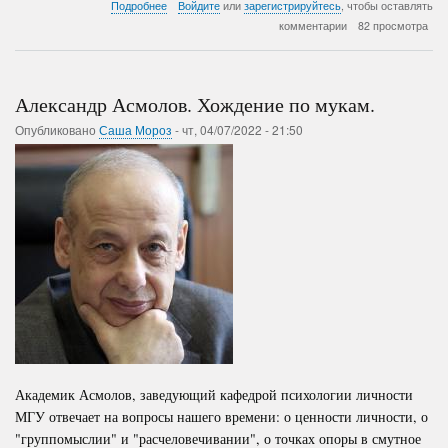
о
Подробнее
Войдите
или
зарегистрируйтесь
, чтобы оставлять
Евгений
комментарии
82 просмотра
Гонтмахер.
Счастье
-
наша
Александр Асмолов. Хождение по мукам.
национальная
идея.
Опубликовано
Саша Мороз
-
чт, 04/07/2022 - 21:50
Академик Асмолов, заведующий кафедрой психологии личности
МГУ отвечает на вопросы нашего времени: о ценности личности, о
"группомыслии" и "расчеловечивании", о точках опоры в смутное