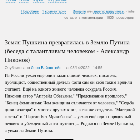
о
Подробнее
1 комментарий
Войдите
или
зарегистрируйтесь
, чтобы
Технический
оставлять комментарии
1035 просмотров
понос
России:
ракеты
"Сармат",
Земля Пушкина превратилась в Землю Путина
"Авангард",
и
(беседа с талантливым человеком - Александр
"Вечный
Никонов)
двигатель”
Опубликовано
Леон Вайнштейн
-
вс, 08/14/2022 - 14:55
Из России уехал ещё один талантливый человек, писатель,
публицист, общественный деятель (хотя сам он себя таким вряд-ли
считает). Ещё на одного живого человека оскудела Россия.
Никонов автор "Апгрейд Обезьяны," "Предсказание прошлого,"
"Конец феминизма: Чем женщина отличается от человека," "Судьба
цивилизатора" и многох других книг, а так же создатель "Матерной
газеты" и "Партии Без Мракобесия"... уехал ещё один порядочный
человек и убежденный анти-путинец... Родился на Земле Пушкина,
а уехал из Земли Путина.