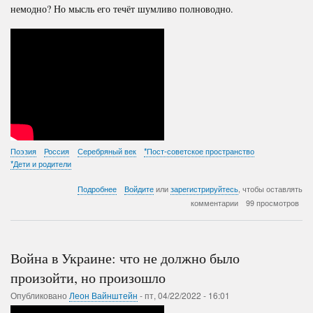
немодно? Но мысль его течёт шумливо полноводно.
Поэзия
Россия
Серебряный век
*Пост-советское пространство
*Дети и родители
о
Подробнее
Войдите
или
зарегистрируйтесь
, чтобы оставлять
Лев
комментарии
99 просмотров
Рубинштейн.
У
одного
так,
Война в Украине: что не должно было
у
другого
произойти, но произошло
по-
Опубликовано
Леон Вайнштейн
другому...
-
пт, 04/22/2022 - 16:01