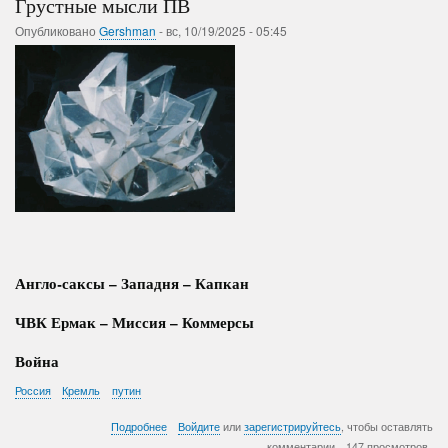
Грустные мысли ПВ
Опубликовано
Gershman
-
вс, 10/19/2025 - 05:45
Англо-саксы – Западня – Капкан
ЧВК Ермак – Миссия – Коммерсы
Война
Россия
Кремль
путин
о
Подробнее
Войдите
или
зарегистрируйтесь
, чтобы оставлять
Грустные
комментарии
147 просмотров