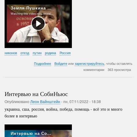
никонов
отезд
путин
родина
Россия
о
Подробнее
Войдите
или
зарегистрируйтесь
, чтобы оставлять
Земля
комментарии
363 просмотра
Пушкина
превратилась
в
Землю
Интервью на СобиНьюс
Путина
(беседа
Опубликовано
Леон Вайнштейн
-
пн, 07/11/2022 - 18:38
с
украина, сша, россия, война, победа, помощь - всё это и много
талантливым
человеком
более в интервью
-
Александр
Никонов)