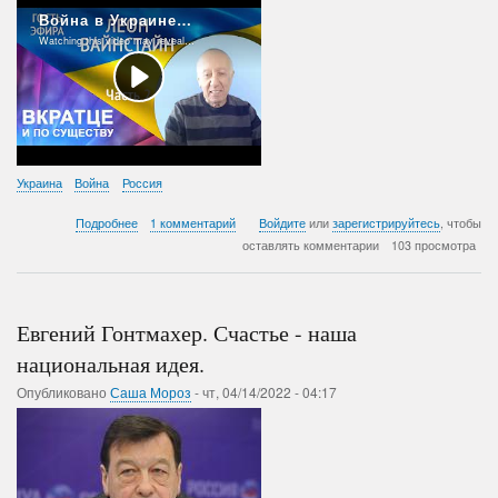
Украина
Война
Россия
о
Подробнее
1 комментарий
Войдите
или
зарегистрируйтесь
, чтобы
Война
оставлять комментарии
103 просмотра
в
Украине:
что
не
Евгений Гонтмахер. Счастье - наша
должно
было
национальная идея.
произойти,
Опубликовано
Саша Мороз
но
-
чт, 04/14/2022 - 04:17
произошло