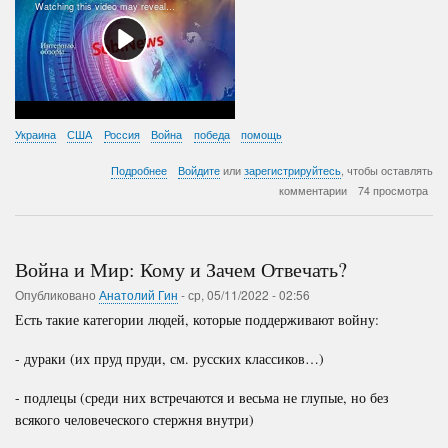
Украина
США
Россия
Война
победа
помощь
о
Подробнее
Войдите
или
зарегистрируйтесь
, чтобы оставлять
Интервью
комментарии
74 просмотра
на
СобиНьюс
Война и Мир: Кому и Зачем Отвечать?
Опубликовано
Анатолий Гин
-
ср, 05/11/2022 - 02:56
Есть такие категории людей, которые поддерживают войну:
- дураки (их пруд пруди, см. русских классиков…)
- подлецы (среди них встречаются и весьма не глупые, но без
всякого человеческого стержня внутри)