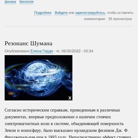
физика
биология
о
Подробнее
Войдите
или
зарегистрируйтесь
, чтобы оставлять
Убийца
комментарии
55 просмотров
квантовой
физики?
Биология.
Резонанс Шумана
Опубликовано
Елена Гарди
-
чт, 06/30/2022 - 00:34
Согласно историческим справкам, приведенным в различных
документах, впервые предположение о наличии стоячих
электромагнитных волн в системе, объединяющей поверхность
Земли и ионосферу, было высказано ирландским физиком Дж. Ф.
Фицджеральдом еще в 1893 году. Непосредственно эффект стоячих