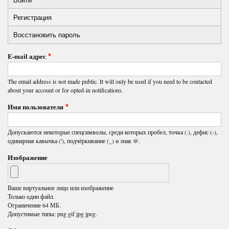
Primary
Регистрация
(активная
tabs
вкладка)
Восстановить пароль
E-mail адрес
The email address is not made public. It will only be used if you need to be contacted
about your account or for opted-in notifications.
Имя пользователя
Допускаются некоторые спецсимволы, среди которых пробел, точка (.), дефис (-),
одинарная кавычка ('), подчёркивание (_) и знак @.
Изображение
Ваше виртуальное лицо или изображение
Только один файл.
Ограничение 64 МБ.
Допустимые типы: png gif jpg jpeg.