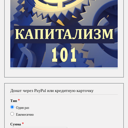
Донат через PayPal или кредитную карточку
Тип
Один раз
Ежемесячно
Сумма