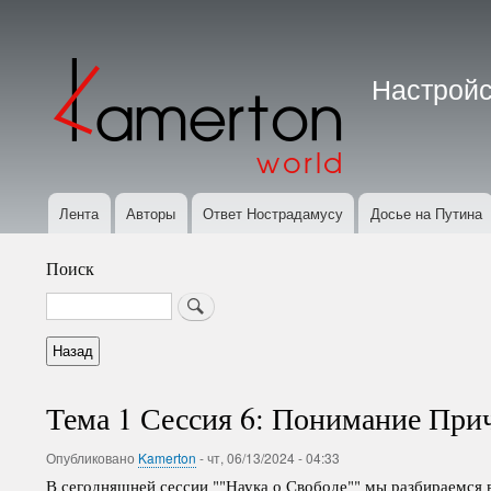
Меню
учётной
Настройс
записи
пользователя
Лента
Авторы
Ответ Нострадамусу
Досье на Путина
Основная
навигация
Поиск
Search
Тема 1 Сессия 6: Понимание При
Опубликовано
Kamerton
-
чт, 06/13/2024 - 04:33
В сегодняшней сессии ""Наука о Свободе"" мы разбираемся 