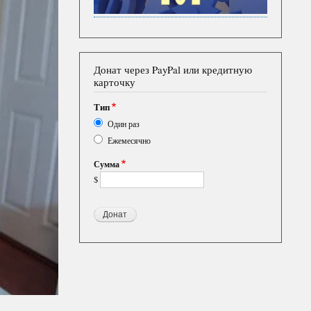
Донат через PayPal или кредитную
карточку
Тип
Один раз
Ежемесячно
Сумма
$