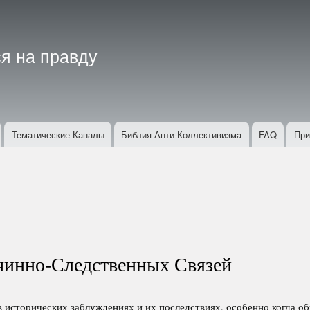
Перейти
к
основному
я на правду
содержанию
Тематические Каналы
Библия Анти-Коллективизма
FAQ
При
чинно-Следственных Связей
в исторических заблуждениях и их последствиях, особенно когда о