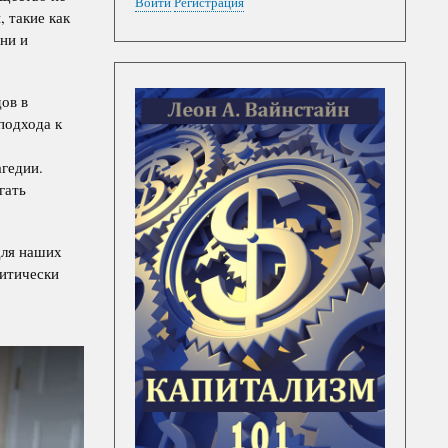
Войти
Регистрация
 такие как
ни и
ов в
подхода к
гедии.
гать
для наших
ритически