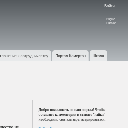
Войти
English
Language
Russian
switcher
глашение к сотрудничеству
Портал Камертон
Школа
Добро пожаловать на наш портал! Чтобы
оставлять комментарии и ставить "лайки"
необходимо сначала зарегистрироваться.
бщество не