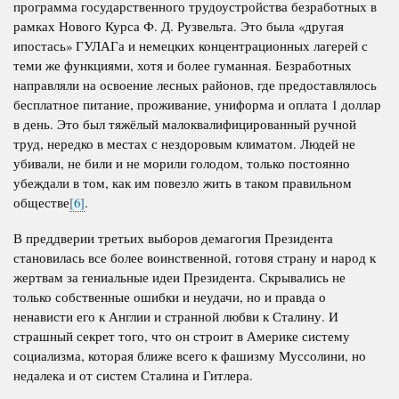
программа государственного трудоустройства безработных в
рамках Нового Курса Ф. Д. Рузвельта. Это была «другая
ипостась» ГУЛАГа и немецких концентрационных лагерей с
теми же функциями, хотя и более гуманная. Безработных
направляли на освоение лесных районов, где предоставлялось
бесплатное питание, проживание, униформа и оплата 1 доллар
в день. Это был тяжёлый малоквалифицированный ручной
труд, нередко в местах с нездоровым климатом. Людей не
убивали, не били и не морили голодом, только постоянно
убеждали в том, как им повезло жить в таком правильном
обществе
[6]
.
В преддверии третьих выборов демагогия Президента
становилась все более воинственной, готовя страну и народ к
жертвам за гениальные идеи Президента. Скрывались не
только собственные ошибки и неудачи, но и правда о
ненависти его к Англии и странной любви к Сталину. И
страшный секрет того, что он строит в Америке систему
социализма, которая ближе всего к фашизму Муссолини, но
недалека и от систем Сталина и Гитлера.