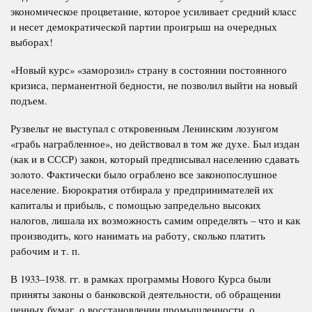
экономическое процветание, которое усиливает средний класс
и несет демократической партии проигрыш на очередных
выборах!
«Новый курс»
«заморозил» страну в состоянии постоянного
кризиса, перманентной бедности, не позволил выйти на новый
подъем.
Рузвельт не выступал с откровенным Ленинским лозунгом
«грабь награбленное», но действовал в том же духе. Был издан
(как и в СССР) закон, который предписывал населению сдавать
золото. Фактически было ограблено все законопослушное
население. Бюрократия отбирала у предпринимателей их
капиталы и прибыль, с помощью запредельно высоких
налогов, лишала их возможность самим определять – что и как
производить, кого нанимать на работу, сколько платить
рабочим и т. п.
В 1933–1938. гг. в рамках программы Нового Курса были
приняты законы о банковской деятельности, об обращении
ценных бумаг, о восстановлении промышленности, о