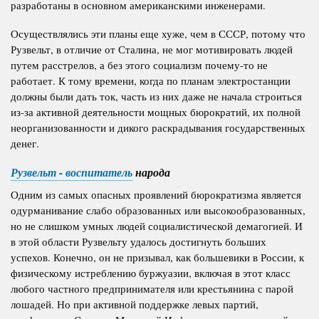
разработаны в основном американскими инженерами.
Осуществлялись эти планы еще хуже, чем в СССР, потому что
Рузвельт, в отличие от Сталина, не мог мотивировать людей
путем расстрелов, а без этого социализм почему-то не
работает. К тому времени, когда по планам электростанции
должны были дать ток, часть из них даже не начала строиться
из-за активной деятельности мощных бюрократий, их полной
неорганизованности и дикого раскрадывания государственных
денег.
Рузвельт - воспитатель
народа
Одним из самых опасных проявлений бюрократизма является
одурманивание слабо образованных или высокообразованных,
но не слишком умных людей социалистической демагогией. И
в этой области Рузвельту удалось достигнуть больших
успехов.
Конечно, он не призывал, как большевики в России, к
физическому истреблению буржуазии, включая в этот класс
любого частного предпринимателя или крестьянина с парой
лошадей. Но при
активной поддержке левых партий,