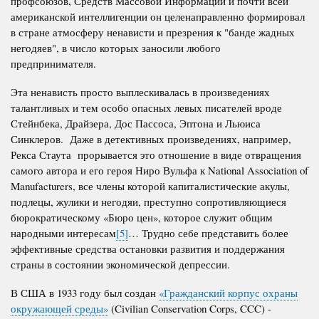
профсоюзов, Средств Массовой Информации и почти всей
американской интеллигенции он целенаправленно формировал
в стране атмосферу ненависти и презрения к "банде жадных
негодяев", в число которых заносили любого
предпринимателя.
Эта ненависть просто выплескивалась в произведениях
талантливых и тем особо опасных левых писателей вроде
Стейнбека, Драйзера, Дос Пассоса, Эптона и Льюиса
Синклеров. Даже в детективных произведениях, например,
Рекса Стаута прорывается это отношение в виде отвращения
самого автора и его героя Ниро Вульфа к
National
Association
of
Manufacturers
, все члены которой капиталистические акулы,
подлецы, жулики и негодяи, преступно сопротивляющиеся
бюрократическому «Бюро цен», которое служит общим
народными интересам
[5]
… Трудно себе представить более
эффективные средства остановки развития и поддержания
страны в состоянии экономической депрессии.
В США в 1933 году был создан
«Гражданский корпус охраны
окружающей среды»
(
Civilian
Conservation
Corps
,
CCC
) -