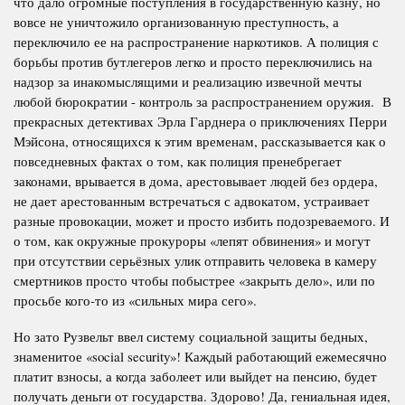
что дало огромные поступления в государственную казну, но
вовсе не уничтожило организованную преступность, а
переключило ее на распространение наркотиков. А полиция с
борьбы против бутлегеров легко и просто переключились на
надзор за инакомыслящими и реализацию извечной мечты
любой бюрократии - контроль за распространением оружия. В
прекрасных детективах Эрла Гарднера о приключениях Перри
Мэйсона, относящихся к этим временам, рассказывается как о
повседневных фактах о том, как полиция пренебрегает
законами, врывается в дома, арестовывает людей без ордера,
не дает арестованным встречаться с адвокатом, устраивает
разные провокации, может и просто избить подозреваемого. И
о том, как окружные прокуроры «лепят обвинения» и могут
при отсутствии серьёзных улик отправить человека в камеру
смертников просто чтобы побыстрее «закрыть дело», или по
просьбе кого-то из «сильных мира сего».
Но зато Рузвельт ввел систему социальной защиты бедных,
знаменитое «
social
security
»! Каждый работающий ежемесячно
платит взносы, а когда заболеет или выйдет на пенсию, будет
получать деньги от государства. Здорово! Да, гениальная идея,