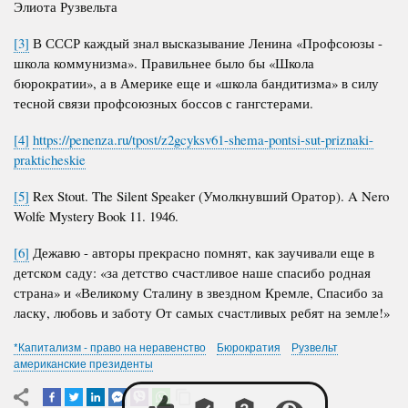
Элиота Рузвельта
[3]
В СССР каждый знал высказывание Ленина «Профсоюзы -
школа коммунизма». Правильнее было бы «Школа
бюрократии», а в Америке еще и «школа бандитизма» в силу
тесной связи профсоюзных боссов с гангстерами.
[4]
https://penenza.ru/tpost/z2gcyksv61-shema-pontsi-sut-priznaki-
prakticheskie
[5]
Rex Stout. The Silent Speaker (Умолкнувший Оратор). A Nero
Wolfe Mystery Book 11.
1946.
[6]
Дежавю - авторы прекрасно помнят, как заучивали еще в
детском саду: «за детство счастливое наше спасибо родная
страна» и «Великому Сталину в звездном Кремле, Спасибо за
ласку, любовь и заботу От самых счастливых ребят на земле!»
*Капитализм - право на неравенство
Бюрократия
Рузвельт
американские президенты