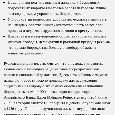
Предприятия под управлением даже полу-бесправных,
подотчетных бюрократам хозяев работали гораздо лучше,
чем под прямым управлением бюрократов.
У бюрократии появлялась удобная возможность сваливать
на «жадных собственников» ответственность за все свои
провалы и неудачи, нарушения законов и преступления.
Для страны и международной общественности оставалась
иллюзия свободы, демократии и рыночной природы режима,
что давало бюрократам большую свободу обмана и
манипуляций людьми.
Рузвельт, придя к власти, считал, что он сможет управлять
экономикой с помощью рациональной бюрократической
логики и социальной демагогии. Здесь есть з
абавный момент -
изящную «теоретическую подкладку» для наступления
социализма на мировую экономику обеспечил величайший
бюрократ-экономист 20-го века, один из директоров
Английского Банка Джон Мэйнард Кейнс в знаменитой книге
«Общая теория занятости, процента и денег», опубликованной
в 1936 году. Он очень научно показал, как государство должно
вмешиваться в экономику, чтобы стабилизировать ее, не