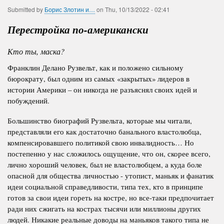
Submitted by
Борис Злотин и…
on
Thu, 10/13/2022 - 02:41
Перестройка по-американски
Кто ты, маска?
Франклин Делано
Рузвельт, как и положено сильному
бюрократу, был одним из самых «закрытых» лидеров в
истории Америки – он никогда не разъяснял своих идей и
побуждений.
Большинство биографий Рузвельта, которые мы читали,
представляли его как достаточно банального властолюбца,
компенсировавшего политикой свою инвалидность… Но
постепенно у нас сложилось ощущение, что он, скорее всего,
лично хороший человек, был не властолюбцем, а куда боле
опасной для общества личностью - утопист, маньяк и фанатик
идеи социальной справедливости, типа тех, кто в принципе
готов за свои идеи гореть на костре, но все-таки предпочитает
ради них сжигать на кострах тысячи или миллионы других
людей.
Никакие реальные доводы на маньяков такого типа не