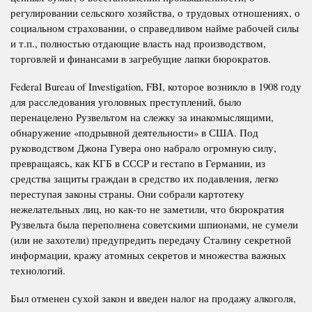
регулировании сельского хозяйства, о трудовых отношениях, о
социальном страховании, о справедливом найме рабочей силы
и т.п., полностью отдающие власть над производством,
торговлей и финансами в загребущие лапки бюрократов.
Federal
Bureau
of
Investigation
,
FBI
,
которое возникло в 1908 году
для
расследования уголовных преступлений, было
перенацелено Рузвельтом на
слежку за инакомыслящими,
обнаружение
«подрывной деятельности» в США. П
од
руководством Джона Гувера оно набрало огромную силу,
превращаясь, как КГБ в СССР и гестапо в Германии, из
средства защиты граждан в средство их подавления, легко
переступая законы страны.
Они собрали картотеку
нежелательных лиц, но как-то не заметили, что бюрократия
Рузвельта была переполнена советскими шпионами, не сумели
(или не захотели) предупредить передачу Сталину секретной
информации, кражу атомных секретов и множества важных
технологий.
Был отменен сухой закон и введен налог на продажу алкоголя,