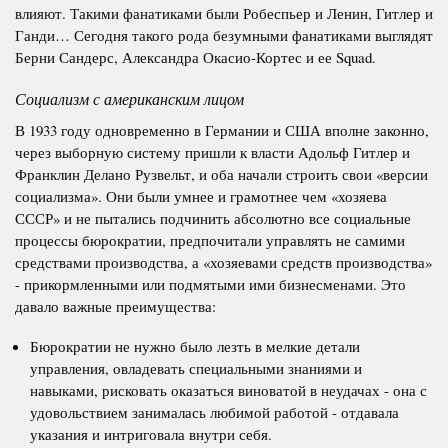
влияют. Такими фанатиками были Робеспьер и Ленин, Гитлер и
Ганди…
Сегодня такого рода безумными фанатиками выглядят
Берни Сандерс, Александра Окасио-Кортес и ее
S
quad.
Социализм с американским лицом
В 1933 году одновременно в Германии и США вполне законно,
через выборную систему пришли к власти Адольф Гитлер и
Франклин Делано Рузвельт, и оба начали строить свои «версии
социализма». Они были умнее и грамотнее чем «хозяева
СССР» и не пытались подчинить абсолютно все социальные
процессы бюрократии, предпочитали управлять не самими
средствами производства, а «хозяевами средств производства»
- прикормленными или подмятыми ими бизнесменами. Это
давало важные преимущества:
Бюрократии не нужно было лезть в мелкие детали
управления, овладевать специальными знаниями и
навыками, рисковать оказаться виноватой в неудачах - она с
удовольствием занималась любимой работой - отдавала
указания и интриговала внутри себя.