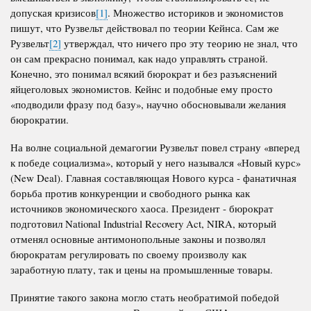
допуская кризисов
[1]
. Множество историков и экономистов
пишут, что Рузвельт действовал по теории Кейнса. Сам же
Рузвельт
[2]
утверждал, что ничего про эту теорию не знал, что
он сам прекрасно понимал, как надо управлять страной.
Конечно, это понимал всякий бюрократ и без разъяснений
яйцеголовых экономистов. Кейнс и подобные ему просто
«подводили фразу под базу», научно обосновывали желания
бюрократии.
На волне социальной демагогии Рузвельт повел страну «вперед
к победе социализма», который у него назывался «Новый курс»
(
New
Deal
). Главная составляющая
Нового курса - фанатичная
борьба против конкуренции и свободного рынка как
источников экономического хаоса. Президент - бюрократ
подготовил
National
Industrial
Recovery
Act
,
NIRA
, который
отменял основные антимонопольные законы и позволял
бюрократам регулировать по своему произволу как
заработную плату, так и цены на промышленные товары.
Принятие такого закона могло стать необратимой победой