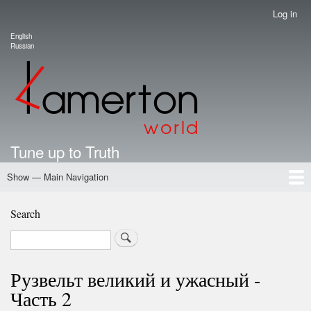
Skip
Log in
User
to
account
English
main
Language switcher
Russian
menu
content
Tune up to Truth
Show — Main Navigation
Main
Navigation
Home
Authors
Road Map To Freedom
Putin's Dossier
School Kamerton
Portal Kamerton
Search
Search
Рузвельт великий и ужасный -
Часть 2