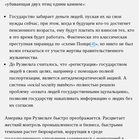
«убивающая двух птиц одним камнем»:
Государство забирает деньги людей, пуская их на свои
нужды сейчас, при этом, когда в будущем кто-то достигнет
пенсионного возраста, ему будут платить из взносов тех, кто
в это время будет работать. Фактически это классическая
преступная пирамида по «схеме Понци
[4]
», но никто не был
волен отказаться от участи жертвы правительственного
жульничества.
До Рузвельта считалось, что «регистрация» государством
людей в своих целях, например с помощью полной
паспортизации, является антидемократической акцией. А
система «
social
security
numbers
» полностью решило
проблему «охвата людей государственными щупальцами»,
позволяя государству накапливать информацию о людях без
их согласия.
Америка при Рузвельте быстро преображается. Расцветает
жесткий контроль промышленности и бизнеса, быстрыми
темпами растет бюрократия, коррупция в среде
государственного управления соревнуется с коррупцией в