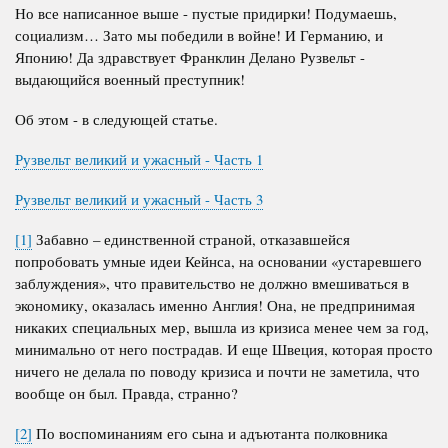
Но все написанное выше - пустые придирки! Подумаешь,
социализм… Зато мы победили в войне! И Германию, и
Японию! Да здравствует Франклин Делано Рузвельт -
выдающийся военный преступник!
Об этом - в следующей статье.
Рузвельт великий и ужасный - Часть 1
Рузвельт великий и ужасный - Часть 3
[1]
Забавно – единственной страной, отказавшейся
попробовать умные идеи Кейнса, на основании «устаревшего
заблуждения», что правительство не должно вмешиваться в
экономику, оказалась именно Англия! Она, не предпринимая
никаких специальных мер, вышла из кризиса менее чем за год,
минимально от него пострадав. И еще Швеция, которая просто
ничего не делала по поводу кризиса и почти не заметила, что
вообще он был. Правда, странно?
[2]
По воспоминаниям его сына и адъютанта полковника