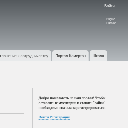
Войти
English
Language
Russian
switcher
глашение к сотрудничеству
Портал Камертон
Школа
Добро пожаловать на наш портал! Чтобы
оставлять комментарии и ставить "лайки"
необходимо сначала зарегистрироваться.
Войти
Регистрация