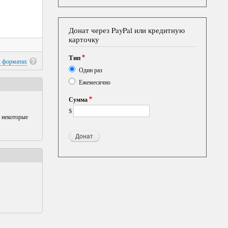
Донат через PayPal или кредитную
карточку
Тип
х форматах
Один раз
Ежемесячно
Сумма
$
 некоторые