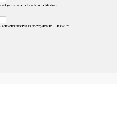
about your account or for opted-in notifications.
, одинарная кавычка ('), подчёркивание (_) и знак @.