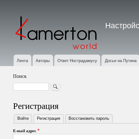
Меню
учётной
Настройс
записи
пользователя
Лента
Авторы
Ответ Нострадамусу
Досье на Путина
Основная
навигация
Поиск
Search
Регистрация
Войти
Регистрация
(активная вкладка)
Восстановить пароль
Primary
E-mail адрес
tabs