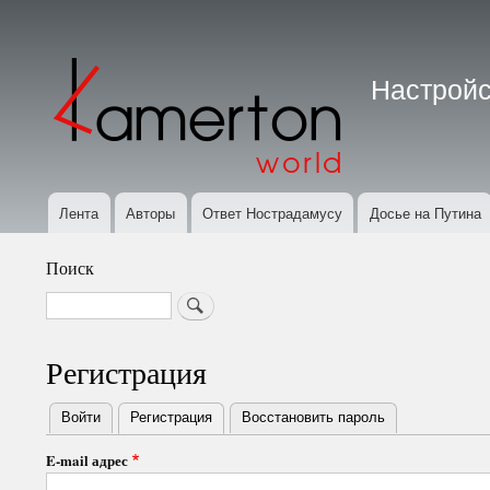
Меню
учётной
Настройс
записи
пользователя
Лента
Авторы
Ответ Нострадамусу
Досье на Путина
Основная
навигация
Поиск
Search
Регистрация
Войти
Регистрация
(активная вкладка)
Восстановить пароль
Primary
E-mail адрес
tabs