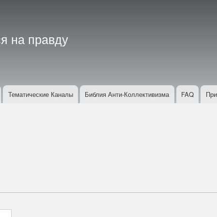
Перейти
к
основному
я на правду
содержанию
Тематические Каналы
Библия Анти-Коллективизма
FAQ
При