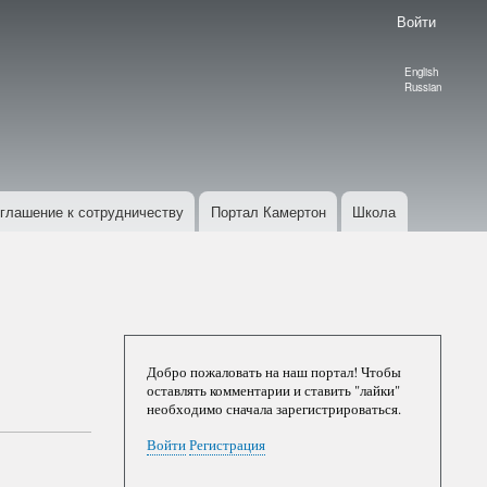
Войти
English
Language
Russian
switcher
глашение к сотрудничеству
Портал Камертон
Школа
Добро пожаловать на наш портал! Чтобы
оставлять комментарии и ставить "лайки"
необходимо сначала зарегистрироваться.
Войти
Регистрация