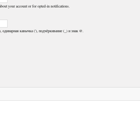
about your account or for opted-in notifications.
, одинарная кавычка ('), подчёркивание (_) и знак @.