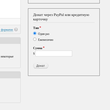
Донат через PayPal или кредитную
карточку
Тип
х форматах
Один раз
Ежемесячно
Сумма
$
 некоторые