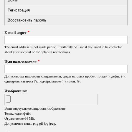
Primary
Регистрация
(активная
tabs
вкладка)
Восстановить пароль
E-mail адрес
The email address is not made public. It will only be used if you need to be contacted
about your account or for opted-in notifications.
Имя пользователя
Допускаются некоторые спецсимволы, среди которых пробел, точка (.), дефис (-),
одинарная кавычка ('), подчёркивание (_) и знак @.
Изображение
Ваше виртуальное лицо или изображение
Только один файл.
Ограничение 64 МБ.
Допустимые типы: png gif jpg jpeg.