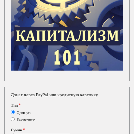
Донат через PayPal или кредитную карточку
Тип
Один раз
Ежемесячно
Сумма