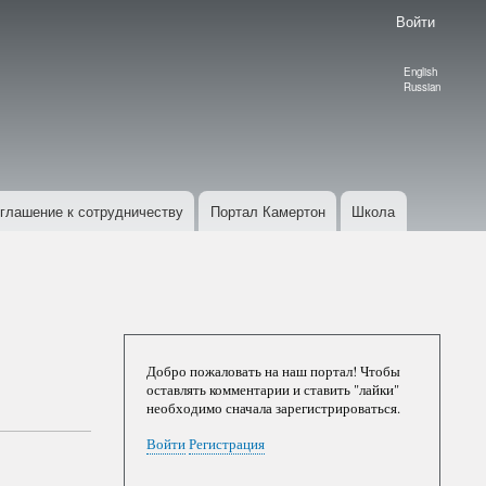
Войти
English
Language
Russian
switcher
глашение к сотрудничеству
Портал Камертон
Школа
Добро пожаловать на наш портал! Чтобы
оставлять комментарии и ставить "лайки"
необходимо сначала зарегистрироваться.
Войти
Регистрация