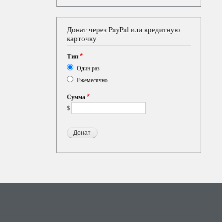
Донат через PayPal или кредитную
карточку
Тип
Один раз
Ежемесячно
Сумма
$