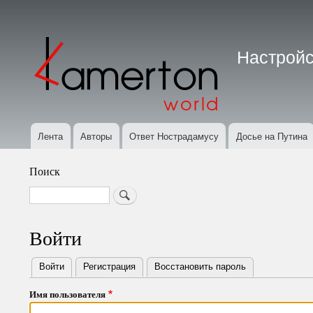
Меню
учётной
Настройс
записи
пользователя
Лента
Авторы
Ответ Нострадамусу
Досье на Путина
Основная
навигация
Поиск
Search
Войти
Войти
(активная вкладка)
Регистрация
Восстановить пароль
Primary
Имя пользователя
tabs