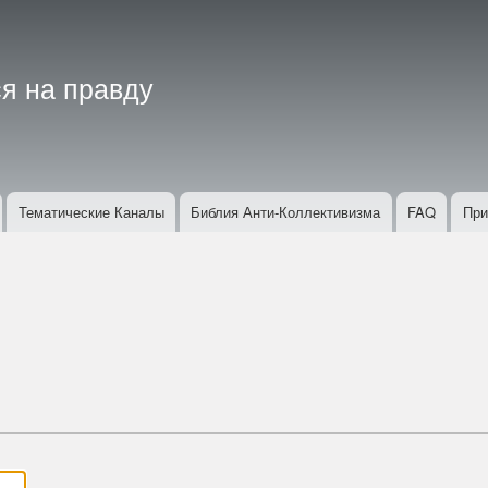
Перейти
к
основному
я на правду
содержанию
Тематические Каналы
Библия Анти-Коллективизма
FAQ
При