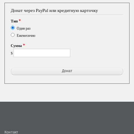
Донат через PayPal или кредитную карточку
Тип
Один раз
Ежемесячно
Сумма
$
Меню
Контакт