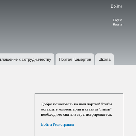
Войти
English
Language
Russian
switcher
глашение к сотрудничеству
Портал Камертон
Школа
Добро пожаловать на наш портал! Чтобы
оставлять комментарии и ставить "лайки"
необходимо сначала зарегистрироваться.
Войти
Регистрация