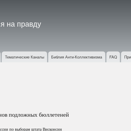
Перейти
к
основному
я на правду
содержанию
Тематические Каналы
Библия Анти-Коллективизма
FAQ
При
онов подложных бюллетеней
иссии по выборам штата Висконсин