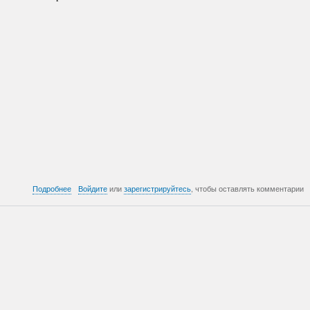
о
Подробнее
Войдите
или
зарегистрируйтесь
, чтобы оставлять комментарии
822:
На
выборах
2020
похоже
было
4.8
миллионов
подложных
бюллетеней