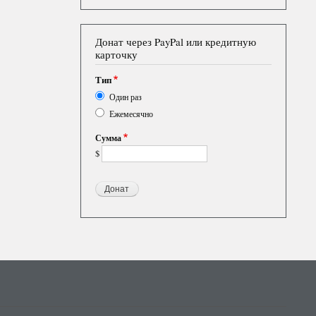
Донат через PayPal или кредитную
карточку
Тип
Один раз
Ежемесячно
Сумма
$