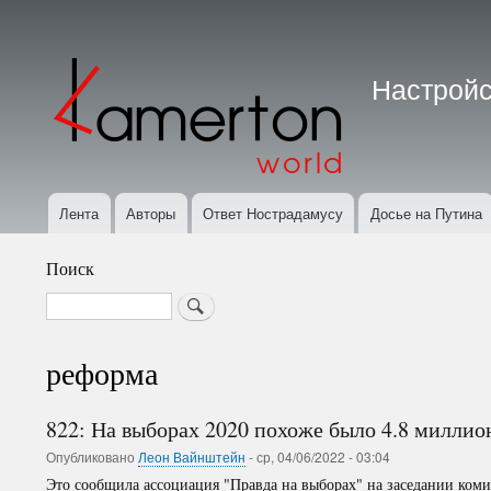
Меню
учётной
Настройс
записи
пользователя
Лента
Авторы
Ответ Нострадамусу
Досье на Путина
Основная
навигация
Поиск
Search
реформа
822: На выборах 2020 похоже было 4.8 милли
Опубликовано
Леон Вайнштейн
-
ср, 04/06/2022 - 03:04
Это сообщила ассоциация "Правда на выборах" на заседании ком