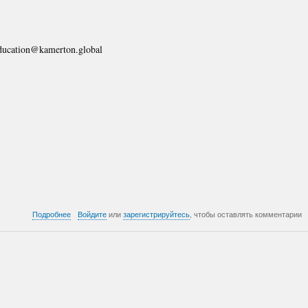
ducation@kamerton.global
о
Подробнее
Войдите
или
зарегистрируйтесь
, чтобы оставлять комментарии
841:
Катастрофа
в
Белом
Доме