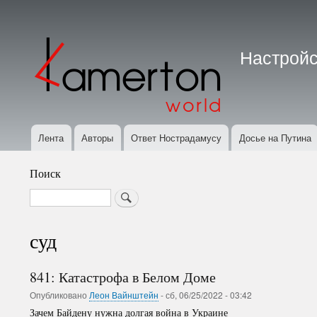
Меню
учётной
Настройс
записи
пользователя
Лента
Авторы
Ответ Нострадамусу
Досье на Путина
Основная
навигация
Поиск
Search
суд
841: Катастрофа в Белом Доме
Опубликовано
Леон Вайнштейн
-
сб, 06/25/2022 - 03:42
Зачем Байдену нужна долгая война в Украине