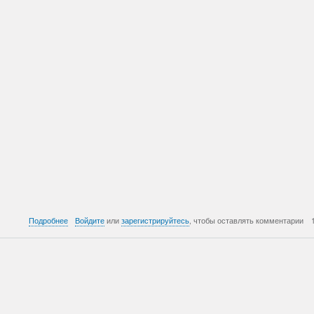
о
Подробнее
Войдите
или
зарегистрируйтесь
, чтобы оставлять комментарии
814:
Преступления
В.Путина