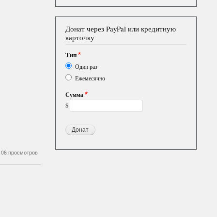
Донат через PayPal или кредитную
карточку
Тип
Один раз
Ежемесячно
Сумма
$
108 просмотров