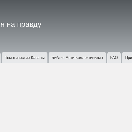
Перейти
к
основному
я на правду
содержанию
Тематические Каналы
Библия Анти-Коллективизма
FAQ
При