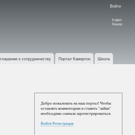
Войти
English
Language
Russian
switcher
глашение к сотрудничеству
Портал Камертон
Школа
Добро пожаловать на наш портал! Чтобы
оставлять комментарии и ставить "лайки"
необходимо сначала зарегистрироваться.
Войти
Регистрация