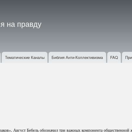
Перейти
к
основному
я на правду
содержанию
Тематические Каналы
Библия Анти-Коллективизма
FAQ
При
раков», Август Бебель обозначил три важных компонента общественной 