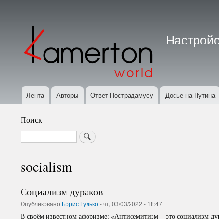
Меню
учётной
Настройс
записи
пользователя
Лента
Авторы
Ответ Нострадамусу
Досье на Путина
Основная
навигация
Поиск
Search
socialism
Социализм дураков
Опубликовано
Борис Гулько
-
чт, 03/03/2022 - 18:47
В своём известном афоризме: «Антисемитизм – это социализм ду