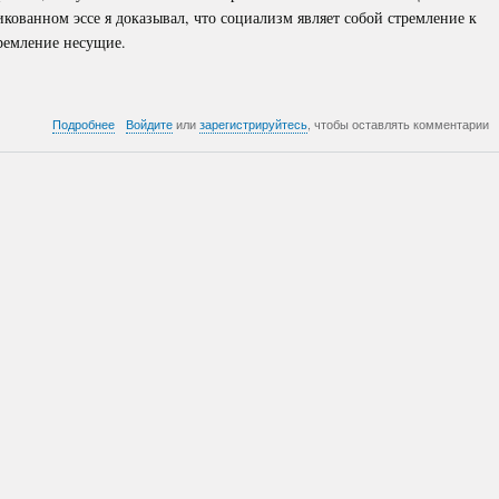
икованном эссе я доказывал, что социализм являет собой стремление к
тремление несущие.
о
Подробнее
Войдите
или
зарегистрируйтесь
, чтобы оставлять комментарии
Социализм
дураков