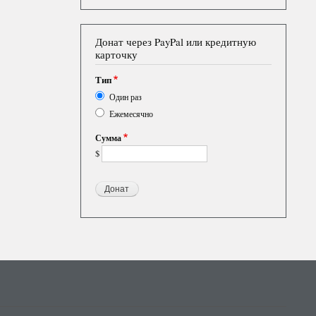
Донат через PayPal или кредитную
карточку
Тип
Один раз
Ежемесячно
Сумма
$