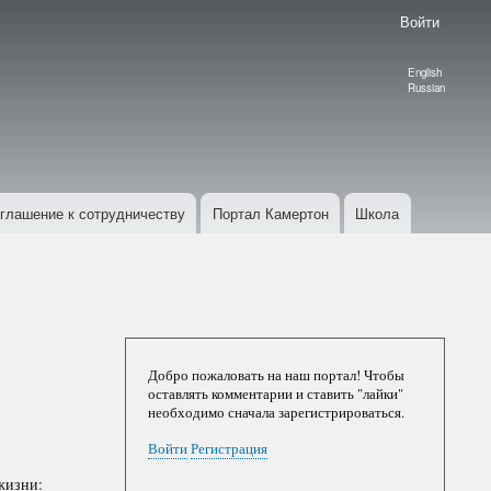
Войти
English
Language
Russian
switcher
глашение к сотрудничеству
Портал Камертон
Школа
Добро пожаловать на наш портал! Чтобы
оставлять комментарии и ставить "лайки"
необходимо сначала зарегистрироваться.
Войти
Регистрация
жизни: