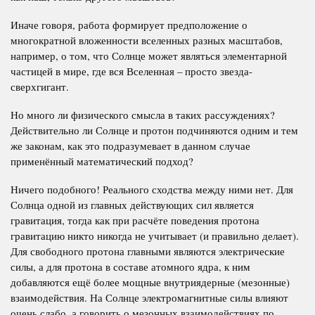
Иначе говоря, работа формирует предположение о
многократной вложенности вселенных разных масштабов,
например, о том, что Солнце может являться элементарной
частицей в мире, где вся Вселенная – просто звезда-
сверхгигант.
Но много ли физического смысла в таких рассуждениях?
Действительно ли Солнце и протон подчиняются одним и тем
же законам, как это подразумевает в данном случае
применённый математический подход?
Ничего подобного! Реального сходства между ними нет. Для
Солнца одной из главных действующих сил является
гравитация, тогда как при расчёте поведения протона
гравитацию никто никогда не учитывает (и правильно делает).
Для свободного протона главными являются электрические
силы, а для протона в составе атомного ядра, к ним
добавляются ещё более мощные внутриядерные (мезонные)
взаимодействия. На Солнце электромагнитные силы влияют
очень слабо, а говорить о мезонных взаимодействиях по