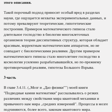
этого описания.
Такой порочный подход приносит особый вред в разделах
науки, где ощущается нехватка экспериментальных данных, и
потому превалируют теоретические, гипотетические
построения. Примером математического гипноза стало
длительное господство в биологии многоклеточных
организмов теории диссипативных структур, которая обладает
красивым, корректным математическим аппаратом, но не
совпадает с биологическими реалиями. Другим примером
математического гипноза стало многолетнее господство в
космологии усиленно разрабатывавшейся, но по-прежнему
противоречащей реалиям, гипотезы Большого Взрыва.
3 часть
В главе 3.4.11. („Мозг и „Дао физики””) моей книги
"Подводные камни математики" рассказывалось о резких
различиях между свойствами мира квантовой механики и
привычного нам мира „средних измерений”. Процессы в мозге
подчиняются, более всего, законам квантового мира.