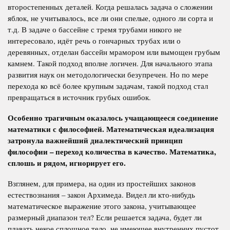
второстепенных деталей. Когда решалась задача о сложении
яблок, не учитывалось, все ли они спелые, одного ли сорта и
т.д. В задаче о бассейне с тремя трубами никого не
интересовало, идёт речь о гончарных трубах или о
деревянных, отделан бассейн мрамором или вымощен грубым
камнем. Такой подход вполне логичен. Для начального этапа
развития наук он методологически безупречен. Но по мере
перехода ко всё более крупным задачам, такой подход стал
превращаться в источник грубых ошибок.
Особенно трагичным оказалось учащающееся соединение
математики с философией. Математическая идеализация
затронула важнейший диалектический принцип
философии – переход количества в качество. Математика,
сплошь и рядом, игнорирует его.
Взглянем, для примера, на один из простейших законов
естествознания – закон Архимеда. Видел ли кто-нибудь
математическое выражение этого закона, учитывающее
размерный диапазон тел? Если решается задача, будет ли
плавать некое сплошное тело, не имеющее внутренних пустот,