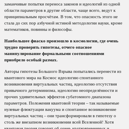
заманчивые попытки переноса законов и идеологий из одной
области параметров в другие области, чаще всего, ведут к
принципиальным просчётам. В том, что опасность этого не
стала до сих пор азбучной истиной методологии науки, кроме
математиков, повинны и философы.
Наибольшее фиаско произошло в космологии, где очень
трудно проверять гипотезы, отчего опасное
манипулирование формальными соотношениями
приобрело особый размах.
Авторы гипотезы Большого Взрыва попытались перенести из
квантового мира на Космос идеологию спонтанного
возникновения виртуальных частиц, идеологию отсутствия
привычного детерминизма, идеологию неопределённости и
прочих удивительных эффектов субатомного диапазона
параметров. Положения квантовой теории – так называемые
нулевые флюктуации вакуума и спонтанное возникновение
виртуальных частиц – они трансформировали в гипотезу о
столь же внезапном возникновении всей Вселенной! Хотя
квантовая теория говорит об очень кратковременных и