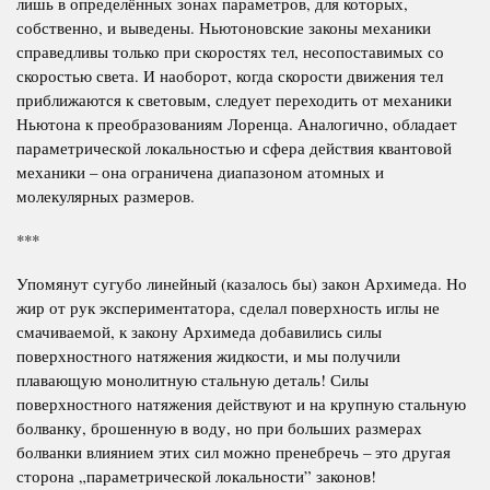
лишь в определённых зонах параметров, для которых,
собственно, и выведены. Ньютоновские законы механики
справедливы только при скоростях тел, несопоставимых со
скоростью света. И наоборот, когда скорости движения тел
приближаются к световым, следует переходить от механики
Ньютона к преобразованиям Лоренца. Аналогично, обладает
параметрической локальностью и сфера действия квантовой
механики – она ограничена диапазоном атомных и
молекулярных размеров.
***
Упомянут сугубо линейный (казалось бы) закон Архимеда. Но
жир от рук экспериментатора, сделал поверхность иглы не
смачиваемой, к закону Архимеда добавились силы
поверхностного натяжения жидкости, и мы получили
плавающую монолитную стальную деталь! Силы
поверхностного натяжения действуют и на крупную стальную
болванку, брошенную в воду, но при больших размерах
болванки влиянием этих сил можно пренебречь – это другая
сторона „параметрической локальности” законов!