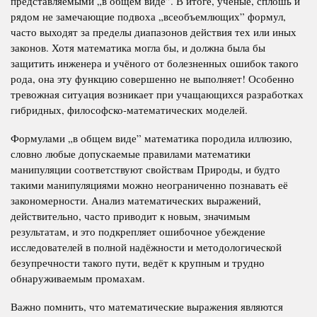
представляемыми „в общем виде”. В итоге, учёные, сплошь и
рядом не замечающие подвоха „всеобъемлющих” формул,
часто выходят за пределы диапазонов действия тех или иных
законов. Хотя математика могла бы, и должна была бы
защитить инженера и учёного от болезненных ошибок такого
рода, она эту функцию совершенно не выполняет! Особенно
тревожная ситуация возникает при учащающихся разработках
гибридных, философско-математических моделей.
Формулами „в общем виде” математика породила иллюзию,
словно любые допускаемые правилами математики
манипуляции соответствуют свойствам Природы, и будто
такими манипуляциями можно неограниченно познавать её
закономерности. Анализ математических выражений,
действительно, часто приводит к новым, значимым
результатам, и это подкрепляет ошибочное убеждение
исследователей в полной надёжности и методологической
безупречности такого пути, ведёт к крупным и трудно
обнаруживаемым промахам.
Важно помнить, что математические выражения являются