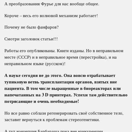
А преобразования Фурье для нас вообще общее.
Короче – весь его волновой механизм работает!
Почему не было фанфаров?
Смотри заголовок статьи!!!
Работы его опубликованы. Книги изданы. Но в неправильном
месте (СССР) и в неправильное время (перестройка), и на
неправильном языке (русском)!
А науке сегодня не до этого. Она вовсю отрабатывает
тупиковую ветвь трансплантации органов, взятых вне
пациента. В том числе выращенные в биореакторах или
напечатанных на 3
D принтерах.
Успехи там действительно
потрясающие и очень необходимые!
Но все равно соблазн регенерировать своё собственное тело,
заставит вернуться к проблемам стереогенетики.
А тут концепция Барбараша пока вне конкуренции.