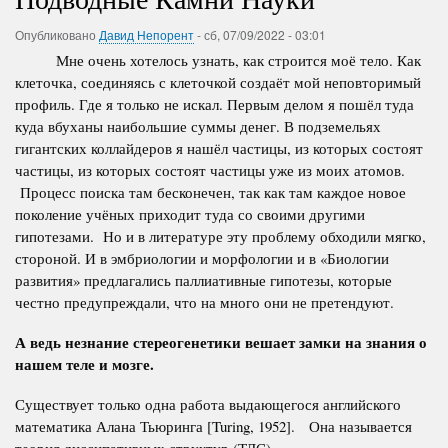
Опубликовано
Давид Непорент
-
сб, 07/09/2022 - 03:01
Мне очень хотелось узнать, как строится моё тело. Как
клеточка, соединяясь с клеточкой создаёт мой неповторимый
профиль. Где я только не искал. Первым делом я пошёл туда
куда вбуханы наибольшие суммы денег. В подземельях
гигантских коллайдеров я нашёл частицы, из которых состоят
частицы, из которых состоят частицы уже из моих атомов.
Процесс поиска там бесконечен, так как там каждое новое
поколение учёных приходит туда со своими другими
гипотезами. Но и в литературе эту проблему обходили мягко,
стороной. И в эмбриологии и морфологии и в «Биологии
развития» предлагались паллиативные гипотезы, которые
честно предупреждали, что на много они не претендуют.
А ведь незнание стереогенетики вешает замки на знания о
нашем теле и мозге.
Существует только одна работа выдающегося английского
математика Алана Тьюринга [Turing, 1952]. Она называется
теория диссипативных структур (ТДС).