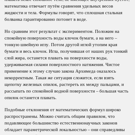
математика отвечает путём сравнения удельных весов
жидкости и тела. Формулы говорят, что сплошная стальная
болванка гарантированно потонет в воде.
Но сравним этот результат с экспериментом. Положим на
спокойную поверхность воды клочок бумаги, а на него –
тонкую швейную иглу. Потом другой иглой утопим края
бумаги и весь клочок. Игла, получившая от наших рук тонкий
слой жира, останется плавать на поверхности воды,
удерживаемая силами поверхностного натяжения. Чистое
применение к этому случаю закона Архимеда оказалось
некорректным. Такая же ситуация сложится, если взять
щепотку железных опилок, растереть их между пальцами, и
рассыпать по спокойной водной поверхности – большая часть
опилок останется плавать.
Подобные отклонения от математических формул широко
распространены. Можно считать общим правилом, что
подавляющее большинство естественнонаучных законов
обладает параметрической локальностью – они справедливы