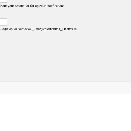
about your account or for opted-in notifications.
, одинарная кавычка ('), подчёркивание (_) и знак @.