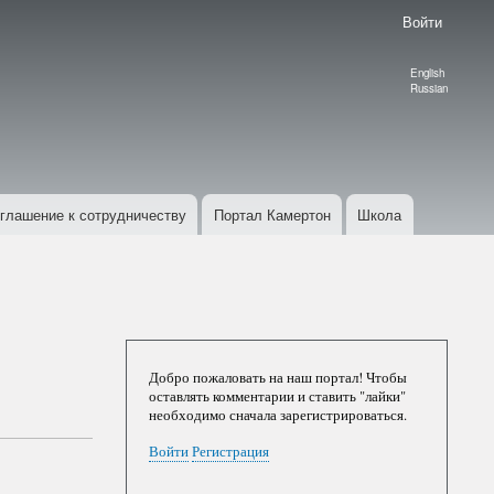
Войти
English
Language
Russian
switcher
глашение к сотрудничеству
Портал Камертон
Школа
Добро пожаловать на наш портал! Чтобы
оставлять комментарии и ставить "лайки"
необходимо сначала зарегистрироваться.
Войти
Регистрация