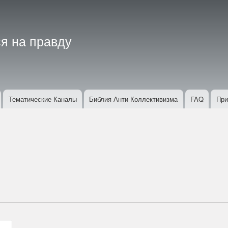
Перейти
к
основному
я на правду
содержанию
Тематические Каналы
Библия Анти-Коллективизма
FAQ
При