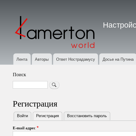
Меню
учётной
Настройс
записи
пользователя
Лента
Авторы
Ответ Нострадамусу
Досье на Путина
Основная
навигация
Поиск
Search
Регистрация
Войти
Регистрация
(активная вкладка)
Восстановить пароль
Primary
E-mail адрес
tabs