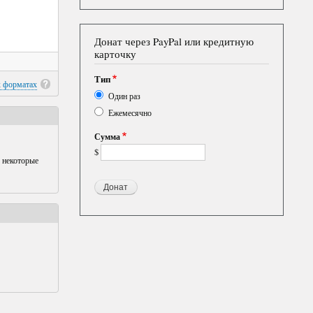
Донат через PayPal или кредитную
карточку
Тип
х форматах
Один раз
Ежемесячно
Сумма
$
 некоторые