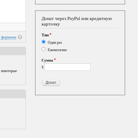
Донат через PayPal или кредитную
карточку
Тип
х форматах
Один раз
Ежемесячно
Сумма
$
 некоторые