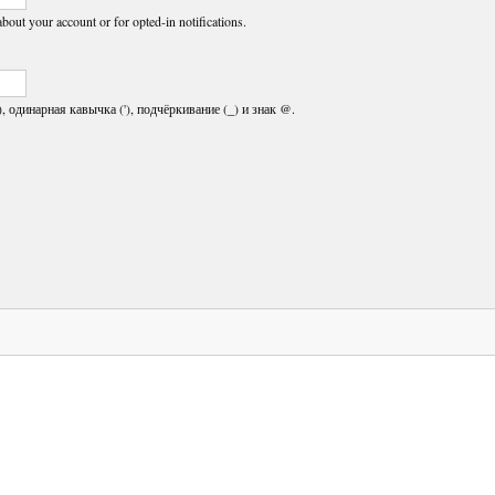
about your account or for opted-in notifications.
, одинарная кавычка ('), подчёркивание (_) и знак @.