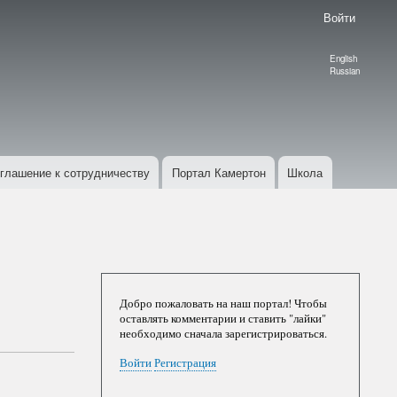
Войти
English
Language
Russian
switcher
глашение к сотрудничеству
Портал Камертон
Школа
Добро пожаловать на наш портал! Чтобы
оставлять комментарии и ставить "лайки"
необходимо сначала зарегистрироваться.
Войти
Регистрация