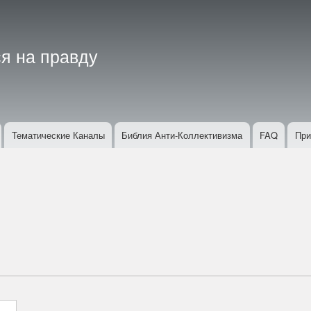
Перейти
к
основному
я на правду
содержанию
Тематические Каналы
Библия Анти-Коллективизма
FAQ
При