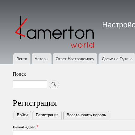
Меню
учётной
Настройс
записи
пользователя
Лента
Авторы
Ответ Нострадамусу
Досье на Путина
Основная
навигация
Поиск
Search
Регистрация
Войти
Регистрация
(активная вкладка)
Восстановить пароль
Primary
E-mail адрес
tabs