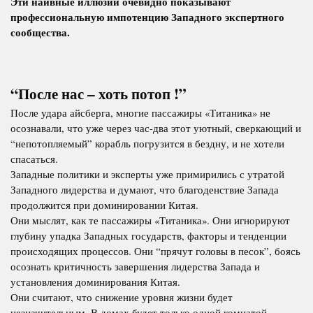
Эти наивные иллюзии очевидно показывают
профессиональную импотенцию Западного экспертного
сообщества.
“После нас – хоть потоп !”
После удара айсберга, многие пассажиры «Титаника» не
осознавали, что уже через час-два этот уютный, сверкающий и
“непотопляемый” корабль погрузится в бездну, и не хотели
спасаться.
Западные политики и эксперты уже примирились с утратой
Западного лидерства и думают, что благоденствие Запада
продолжится при доминировании Китая.
Они мыслят, как те пассажиры «Титаника». Они игнорируют
глубину упадка Западных государств, факторы и тенденции
происходящих процессов. Они “прячут головы в песок”, боясь
осознать критичность завершения лидерства Запада и
установления доминирования Китая.
Они считают, что снижение уровня жизни будет
незначительным. В домах будет только одной комнатой