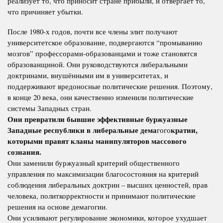
реализует то, что приносит стране прибыли, и отвергает то,
что причиняет убытки.
После 1980-х годов, почти все члены элит получают
университетское образование, подвергаются “промыванию
мозгов” профессорами-образованцами и тоже становятся
образованщиной. Они руководствуются либеральными
доктринами, внушёнными им в университетах, и
поддерживают вредоносные политические решения. Поэтому,
в конце 20 века, они качественно изменили политические
системы Западных стран.
Они превратили бывшие эффективные буржуазные
Западные республики в либеральные дема
кратии,
гого
которыми правят кланы манипуляторов массового
сознания.
Они заменили буржуазный критерий общественного
управления по максимизации благосостояния на критерий
соблюдения либеральных доктрин – высших ценностей, прав
человека, политкорректности и принимают политические
решения на основе демагогии.
Они усиливают регулирование экономики, которое ухудшает