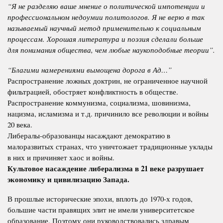
“Я не разделяю ваше мнение о политической импотенции и
профессиональном недоумии политологов. Я не верю в так
называемый научный метод применительно к социальным
процессам. Хорошая литература и поэзия сделали больше
для понимания общества, чем любые наукоподобные теории”.
“Благими намерениями вымощена дорога в Ад…”
Распространение ложных доктрин, не ограниченное научной
фильтрацией, обостряет конфликтность в обществе.
Распространение коммунизма, социализма, шовинизма,
нацизма, исламизма и т.д. причинило все революции и войны
20 века.
Либералы-образованцы насаждают демократию в
малоразвитых странах, что уничтожает традиционные уклады
в них и причиняет хаос и войны.
Культовое насаждение либерализма в 21 веке разрушает
экономику и цивилизацию Запада.
В прошлые исторические эпохи, вплоть до 1970-х годов,
большие части правящих элит не имели университетское
образование. Поэтому они руководствовались здравым