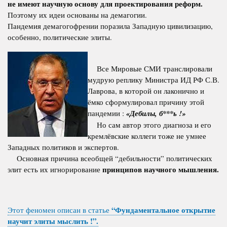
не имеют научную основу для проектирования реформ.
Поэтому их идеи основаны на демагогии.
Пандемия демагогофрении поразила Западную цивилизацию,
особенно, политические элиты.
Все Мировые СМИ транслировали
мудрую реплику Министра ИД РФ С.В.
Лаврова, в которой он лаконично и
ёмко сформулировал причину этой
пандемии :
«Дебилы, б***ь !»
Но сам автор этого диагноза и его
кремлёвские коллеги тоже не умнее
Западных политиков и экспертов.
Основная причина всеобщей “дебильности” политических
принципов научного мышления.
элит есть их игнорирование
“Фундаментальное открытие
Этот феномен описан в статье
научит элиты мыслить !”.