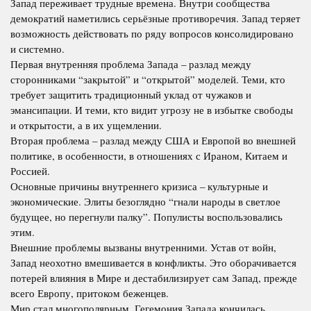
Запад переживает трудные времена. Внутри сообщества
демократий наметились серьёзные противоречия. Запад теряет
возможность действовать по ряду вопросов консолидировано
и системно.
Первая внутренняя проблема Запада – разлад между
сторонниками “закрытой” и “открытой” моделей. Теми, кто
требует защитить традиционный уклад от чужаков и
эмансипации. И теми, кто видит угрозу не в избытке свободы
и открытости, а в их ущемлении.
Вторая проблема – разлад между США и Европой во внешней
политике, в особенности, в отношениях с Ираном, Китаем и
Россией.
Основные причины внутреннего кризиса – культурные и
экономические. Элиты безоглядно “гнали народы в светлое
будущее, но перегнули палку”. Популисты воспользовались
этим.
Внешние проблемы вызваны внутренними. Устав от войн,
Запад неохотно вмешивается в конфликты. Это оборачивается
потерей влияния в Мире и дестабилизирует сам Запад, прежде
всего Европу, притоком беженцев.
Мир стал многополярным. Гегемония Запада кончилась.