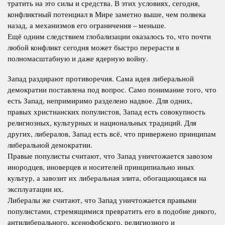
тратить на это силы и средства. В этих условиях, сегодня,
конфликтный потенциал в Мире заметно выше, чем полвека
назад, а механизмов его ограничения – меньше.
Ещё одним следствием глобализации оказалось то, что почти
любой конфликт сегодня может быстро перерасти в
полномасштабную и даже ядерную войну.
Запад раздирают противоречия. Сама идея либеральной
демократии поставлена под вопрос. Само понимание того, что
есть Запад, непримиримо разделено надвое. Для одних,
правых христианских популистов, Запад есть совокупность
религиозных, культурных и национальных традиций. Для
других, либералов, Запад есть всё, что привержено принципам
либеральной демократии.
Правые популисты считают, что Запад уничтожается завозом
инородцев, иноверцев и носителей принципиально иных
культур, а завозит их либеральная элита, обогащающаяся на
эксплуатации их.
Либералы же считают, что Запад уничтожается правыми
популистами, стремящимися превратить его в подобие дикого,
антилиберального, ксенофобского, религиозного и