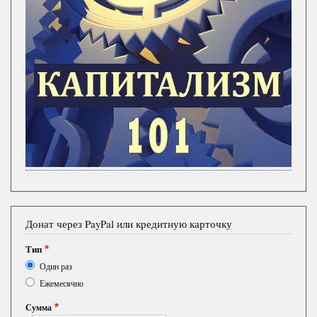
Донат через PayPal или кредитную карточку
Тип
Один раз
Ежемесячно
Сумма