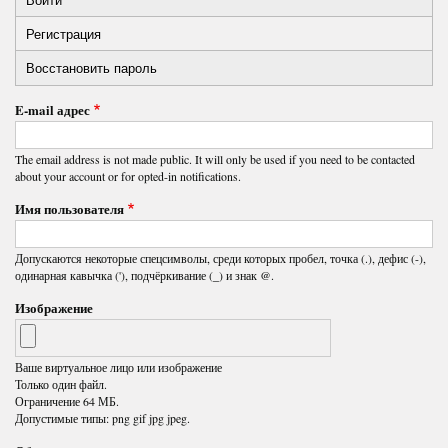
Primary
Регистрация
(активная
tabs
вкладка)
Восстановить пароль
E-mail адрес
The email address is not made public. It will only be used if you need to be contacted
about your account or for opted-in notifications.
Имя пользователя
Допускаются некоторые спецсимволы, среди которых пробел, точка (.), дефис (-),
одинарная кавычка ('), подчёркивание (_) и знак @.
Изображение
Ваше виртуальное лицо или изображение
Только один файл.
Ограничение 64 МБ.
Допустимые типы: png gif jpg jpeg.