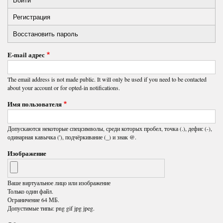
Primary
Регистрация
(активная
tabs
вкладка)
Восстановить пароль
E-mail адрес
The email address is not made public. It will only be used if you need to be contacted
about your account or for opted-in notifications.
Имя пользователя
Допускаются некоторые спецсимволы, среди которых пробел, точка (.), дефис (-),
одинарная кавычка ('), подчёркивание (_) и знак @.
Изображение
Ваше виртуальное лицо или изображение
Только один файл.
Ограничение 64 МБ.
Допустимые типы: png gif jpg jpeg.