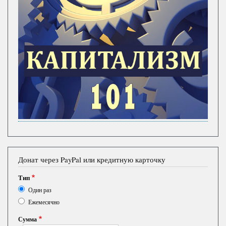
Донат через PayPal или кредитную карточку
Тип
Один раз
Ежемесячно
Сумма