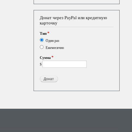
Донат через PayPal или кредитную
карточку
Тип
Один раз
Ежемесячно
Сумма
$