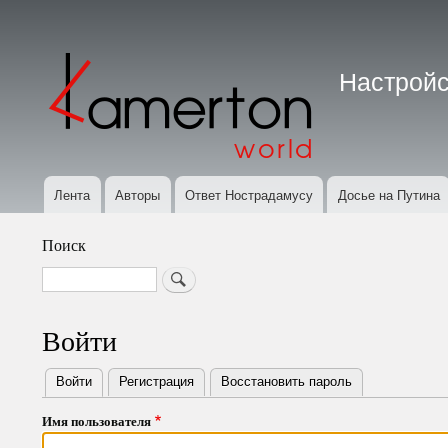
Меню
учётной
Настройс
записи
пользователя
Лента
Авторы
Ответ Нострадамусу
Досье на Путина
Основная
навигация
Поиск
Search
Войти
Войти
(активная вкладка)
Регистрация
Восстановить пароль
Primary
Имя пользователя
tabs