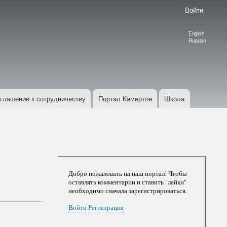
Войти
English
Language
Russian
switcher
глашение к сотрудничеству
Портал Камертон
Школа
Добро пожаловать на наш портал! Чтобы
оставлять комментарии и ставить "лайки"
необходимо сначала зарегистрироваться.
Войти
Регистрация