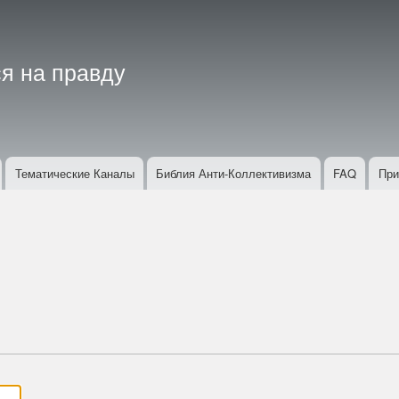
Перейти
к
основному
я на правду
содержанию
Тематические Каналы
Библия Анти-Коллективизма
FAQ
При