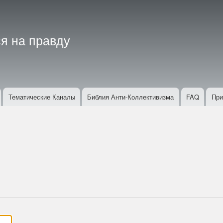
Перейти
к
основному
я на правду
содержанию
Тематические Каналы
Библия Анти-Коллективизма
FAQ
При