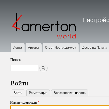
Меню
учётной
Настройс
записи
пользователя
Лента
Авторы
Ответ Нострадамусу
Досье на Путина
Основная
навигация
Поиск
Search
Войти
Войти
(активная вкладка)
Регистрация
Восстановить пароль
Primary
Имя пользователя
tabs