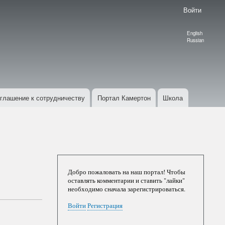
Войти
English
Language
Russian
switcher
глашение к сотрудничеству
Портал Камертон
Школа
Добро пожаловать на наш портал! Чтобы
оставлять комментарии и ставить "лайки"
необходимо сначала зарегистрироваться.
Войти
Регистрация