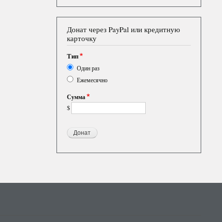
Донат через PayPal или кредитную
карточку
Тип
Один раз
Ежемесячно
Сумма
$