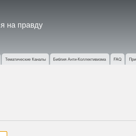
Перейти
к
основному
я на правду
содержанию
Тематические Каналы
Библия Анти-Коллективизма
FAQ
При