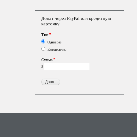
Донат через PayPal или кредитную
карточку
Тип
Один раз
Ежемесячно
Сумма
$