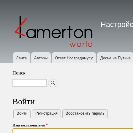
Меню
учётной
Настройс
записи
пользователя
Лента
Авторы
Ответ Нострадамусу
Досье на Путина
Основная
навигация
Поиск
Search
Войти
Войти
(активная вкладка)
Регистрация
Восстановить пароль
Primary
Имя пользователя
tabs