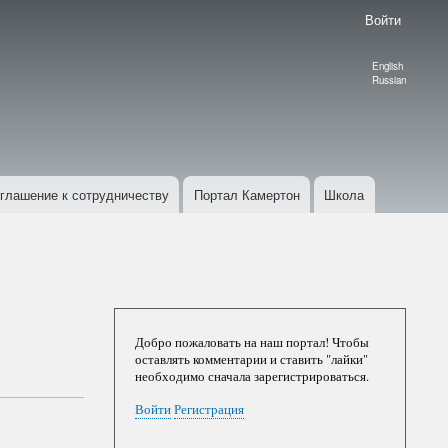
Войти
English
Language
Russian
switcher
глашение к сотрудничеству
Портал Камертон
Школа
Добро пожаловать на наш портал! Чтобы
оставлять комментарии и ставить "лайки"
необходимо сначала зарегистрироваться.
Войти
Регистрация