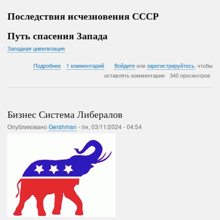
Последствия исчезновения СССР
Путь спасения Запада
Западная цивилизация
о
Подробнее
1 комментарий
Войдите
или
зарегистрируйтесь
, чтобы
Гибель
оставлять комментарии
340 просмотров
СССР
губит
Западную
цивилизацию
Бизнес Система Либералов
Опубликовано
Gershman
-
пн, 03/11/2024 - 04:54