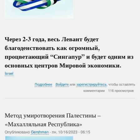
Через 2-3 года, весь Левант будет
благоденствовать как огромный,
процветающий “Сингапур” и будет одним из
основных центров Мировой экономики.
Israel
о
Подробнее
Войдите
или
зарегистрируйтесь
, чтобы оставлять
Проект
комментарии
116 просмотров
Израильского
Бизнеса
«От
Нила
Метод умиротворения Палестины –
до
Ефрата»
«Махалляльная Республика»
Опубликовано
Gershman
-
пн, 10/16/2023 - 06:15