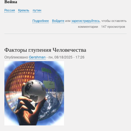
Война
Россия
Кремль
путин
о
Подробнее
Войдите
или
зарегистрируйтесь
, чтобы оставлять
Грустные
комментарии
147 просмотров
мысли
ПВ
Факторы глупения Человечества
Опубликовано
Gershman
-
пн, 08/18/2025 - 17:26