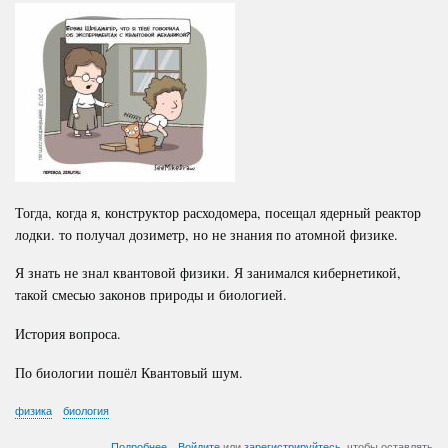
Тогда, когда я, конструктор расходомера, посещал ядерный реактор
лодки. то получал дозиметр, но не знания по атомной физике.
Я знать не знал квантовой физики. Я занимался кибернетикой,
такой смесью законов природы и биологией.
История вопроса.
По биологии пошёл Квантовый шум.
физика
биология
о
Подробнее
Войдите
или
зарегистрируйтесь
, чтобы оставлять