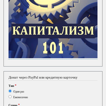
Донат через PayPal или кредитную карточку
Тип
Один раз
Ежемесячно
Сумма