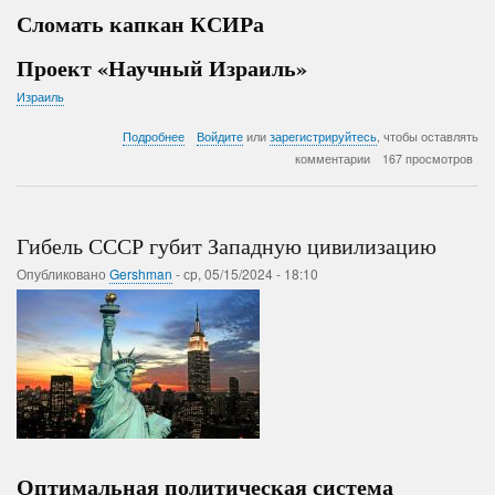
Сломать капкан КСИРа
Проект «Научный Израиль»
Израиль
о
Подробнее
Войдите
или
зарегистрируйтесь
, чтобы оставлять
Евреи
комментарии
167 просмотров
спасут
Мир
Гибель СССР губит Западную цивилизацию
Опубликовано
Gershman
-
ср, 05/15/2024 - 18:10
Оптимальная политическая система