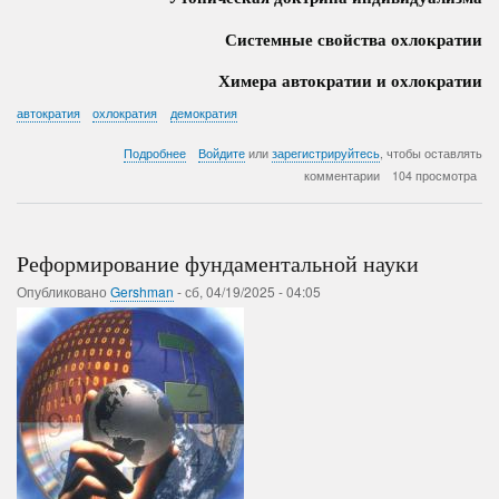
Системные свойства охлократии
Химера автократии и охлократии
автократия
охлократия
демократия
о
Подробнее
Войдите
или
зарегистрируйтесь
, чтобы оставлять
Автократия
комментарии
104 просмотра
+
Охлократия
=
Демократия
Реформирование фундаментальной науки
Опубликовано
Gershman
-
сб, 04/19/2025 - 04:05