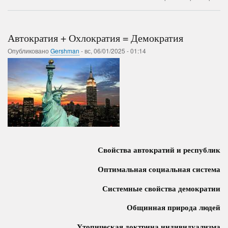
Сингапур
+
Нью-
Тайвань
Автократия + Охлократия = Демократия
=
Нью-
Опубликовано
Gershman
-
вс, 06/01/2025 - 01:14
Палестина
Свойства автократий и республик
Оптимальная социальная система
Системные свойства демократии
Общинная природа людей
Утопическая доктрина индивидуализма