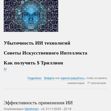
Убыточность ИИ технологий
Советы Искусственного Интеллекта
Как получить $ Триллион
AI
о
Подробнее
Войдите
или
зарегистрируйтесь
, чтобы оставлять
Мой
комментарии
77 просмотров
диалог
с
Anthropic
ИИ
Эффективность применения ИИ
Claude
о
Опубликовано
Gershman
-
сб, 01/11/2025 - 22:19