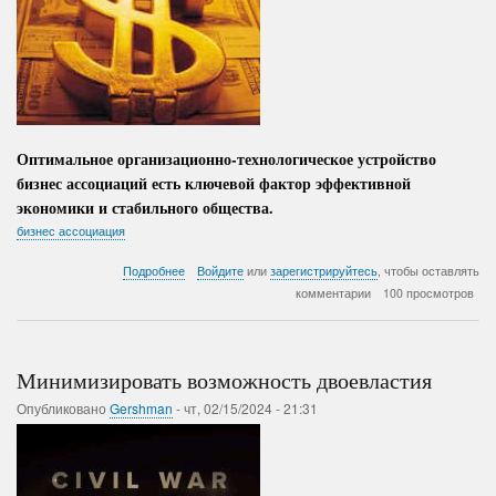
Оптимальное организационно-технологическое устройство
бизнес ассоциаций есть ключевой фактор эффективной
экономики и стабильного общества.
бизнес ассоциация
о
Подробнее
Войдите
или
зарегистрируйтесь
, чтобы оставлять
Самоорганизация
комментарии
100 просмотров
бизнес
сообщества
Минимизировать возможность двоевластия
Опубликовано
Gershman
-
чт, 02/15/2024 - 21:31