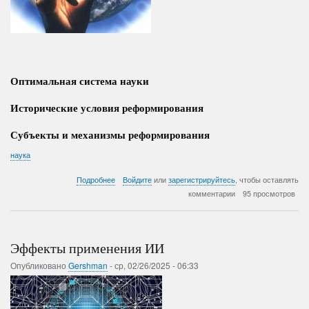
Оптимальная система науки
Исторические условия реформирования
Субъекты и механизмы реформирования
наука
о
Подробнее
Войдите
или
зарегистрируйтесь
, чтобы оставлять
Реформирование
комментарии
95 просмотров
фундаментальной
науки
Эффекты применения ИИ
Опубликовано
Gershman
-
ср, 02/26/2025 - 06:33