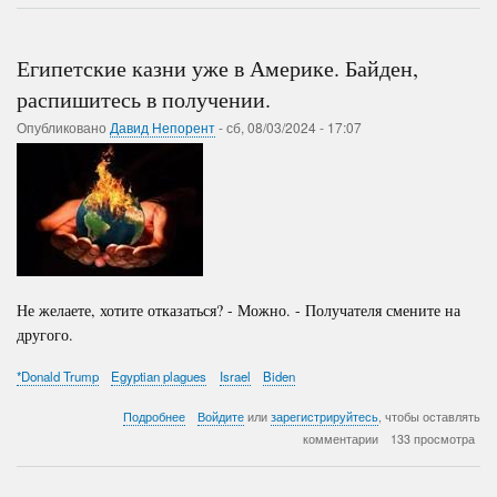
–
Мемы
Египетские казни уже в Америке. Байден,
распишитесь в получении.
Опубликовано
Давид Непорент
-
сб, 08/03/2024 - 17:07
Не желаете, хотите отказаться?
-
Можно.
-
Получателя смените на
другого.
*Donald Trump
Egyptian plagues
Israel
Biden
о
Подробнее
Войдите
или
зарегистрируйтесь
, чтобы оставлять
Египетские
комментарии
133 просмотра
казни
уже
в