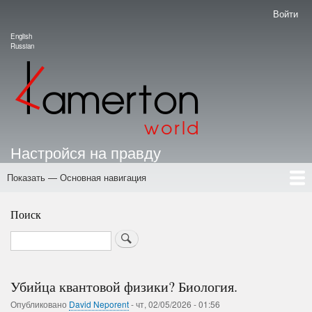
Перейти
Войти
Меню
к
учётной
English
основному
Language switcher
Russian
записи
содержанию
пользователя
Настройся на правду
Показать — Основная навигация
Основная
навигация
Лента
Авторы
Ответ Нострадамусу
Досье на Путина
Тематические Каналы
Библия Анти-Коллективизма
FAQ
Приглашение к сотрудничеству
Портал Камертон
Школа
Поиск
Search
Убийца квантовой физики? Биология.
Опубликовано
David Neporent
-
чт, 02/05/2026 - 01:56