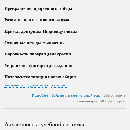
Прекращение природного отбора
Развитие коллективного разума
Примат доктрины Индивидуализма
Основные методы мышления
Порочность либерал демократии
Устранение факторов деградации
Интеллектуализация новых общин
Человечество
Цивилизация
Интеллект
о
Подробнее
Войдите
или
зарегистрируйтесь
, чтобы оставлять
Факторы
комментарии
205 просмотров
глупения
Человечества
Архаичность судебной системы