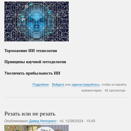
недополученных
сотнях
$
миллиардов
Торможение ИИ технологии
Принципы научной методологии
Увеличить прибыльность ИИ
о
Подробнее
Войдите
или
зарегистрируйтесь
, чтобы оставлять
Эффективность
комментарии
42 просмотра
применения
ИИ
Резать или не резать
Опубликовано
Давид Непорент
-
сб, 12/28/2024 - 15:45