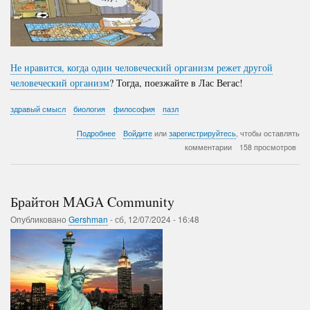
Не нравится, когда один человеческий организм режет другой
человеческий организм
?
Тогда, поезжайте в Лас Вегас!
здравый смысл
биология
философия
пазл
о
Подробнее
Войдите
или
зарегистрируйтесь
, чтобы оставлять
Резать
комментарии
158 просмотров
или
не
резать
Брайтон MAGA Community
Опубликовано
Gershman
-
сб, 12/07/2024 - 16:48