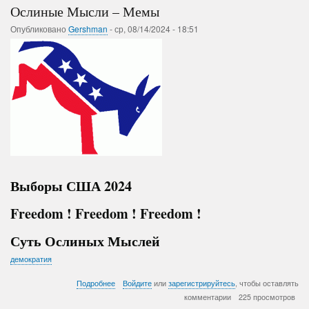
Hаукa
Ослиные Мысли – Мемы
о
взаимоотношениях
Опубликовано
Gershman
-
ср, 08/14/2024 - 18:51
существ
Выборы США 2024
Freedom ! Freedom ! Freedom !
Суть Ослиных Мыслей
демократия
о
Подробнее
Войдите
или
зарегистрируйтесь
, чтобы оставлять
Ослиные
комментарии
225 просмотров
Мысли