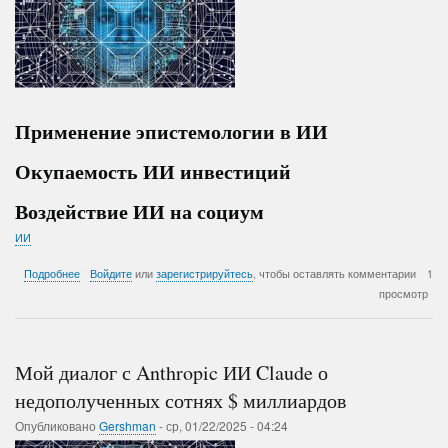
Применение эпистемологии в ИИ
Окупаемость ИИ инвестиций
Воздействие ИИ на социум
ИИ
о
Подробнее
Войдите
или
зарегистрируйтесь
, чтобы оставлять комментарии
1
Эффекты
просмотр
применения
ИИ
Мой диалог с Anthropic ИИ Claude о
недополученных сотнях $ миллиардов
Опубликовано
Gershman
-
ср, 01/22/2025 - 04:24