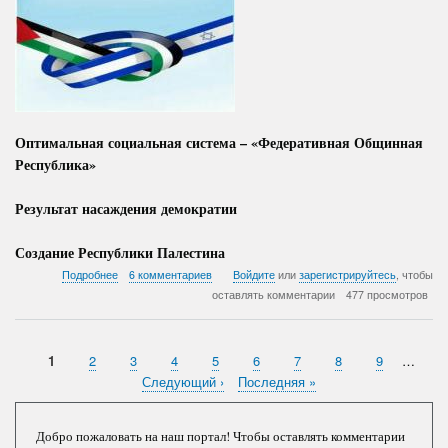
Оптимальная социальная система – «Федеративная Общинная
Республика»
Результат насаждения демократии
Создание Республики Палестина
о
Подробнее
6 комментариев
Войдите
или
зарегистрируйтесь
, чтобы
Метод
оставлять комментарии
477 просмотров
умиротворения
Палестины
–
«Махалляльная
Текущая
1
Страница
2
Страница
3
Страница
4
Страница
5
Страница
6
Страница
7
Страница
8
Страница
9
…
Нумерация
Республика»
страница
Следующая
Следующий ›
Последняя
Последняя »
страниц
страница
страница
Добро пожаловать на наш портал! Чтобы оставлять комментарии