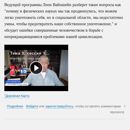
Ведущий программы Леон Вайншейн разберет такие вопросы как
"почему в физических науках мы так продвинулись, что можем
легко уничтожить себя, но в социальной области, мы недостаточно
умны, чтобы предотвратить наше собственное уничтожение," и
обсудит ошибки совершенные человечеством в борьбе с
непрекращающимися проблемами нашей цивилизации.
*Дорожная Карта
о
Подробнее
Войдите
или
зарегистрируйтесь
, чтобы оставлять комментарии
1
Тема
просмотр
3,
сессия
12X: