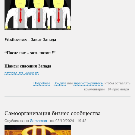
Westlessness – Закат Запада
“После нас – хоть потоп !”
Шансы спасения Запада
научная_методология
о
Подробнее
Войдите
или
зарегистрируйтесь
, чтобы оставлять
Образованщина
комментарии
84 просмотра
губит
Запад
Самоорганизация бизнес сообщества
Опубликовано
Gershman
-
вс, 03/10/2024 - 19:42