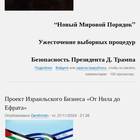
“Новый Мировой Порядок”
Ужесточение выборных процедур
Безопасность Президента Д. Трампа
о
Подробнее
Войдите
или
зарегистрируйтесь
, чтобы оставлять
Минимизировать
комментарии
102 просмотра
возможность
двоевластия
Проект Израильского Бизнеса «От Нила до
Ефрата»
Опубликовано
Gershman
-
чт, 01/11/2024 - 21:36