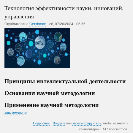
Америке.
Технология эффективности науки, инноваций,
Байден,
распишитесь
управления
в
Опубликовано
Gershman
-
сб, 07/20/2024 - 06:56
получении.
Принципы интеллектуальной деятельности
Основания научной методологии
Применение научной методологии
эпистемология
о
Подробнее
Войдите
или
зарегистрируйтесь
, чтобы оставлять
Технология
комментарии
147 просмотров
эффективности