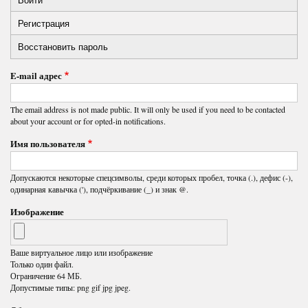
Primary
Регистрация
(активная
tabs
вкладка)
Восстановить пароль
E-mail адрес
The email address is not made public. It will only be used if you need to be contacted
about your account or for opted-in notifications.
Имя пользователя
Допускаются некоторые спецсимволы, среди которых пробел, точка (.), дефис (-),
одинарная кавычка ('), подчёркивание (_) и знак @.
Изображение
Ваше виртуальное лицо или изображение
Только один файл.
Ограничение 64 МБ.
Допустимые типы: png gif jpg jpeg.