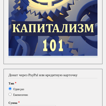
Донат через PayPal или кредитную карточку
Тип
Один раз
Ежемесячно
Сумма