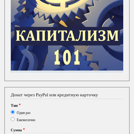
Донат через PayPal или кредитную карточку
Тип
Один раз
Ежемесячно
Сумма