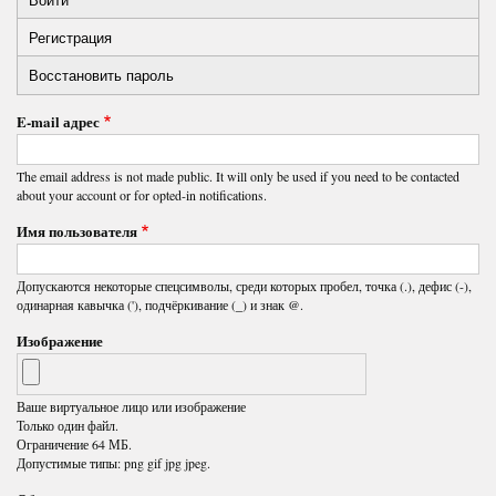
Primary
Регистрация
(активная
tabs
вкладка)
Восстановить пароль
E-mail адрес
The email address is not made public. It will only be used if you need to be contacted
about your account or for opted-in notifications.
Имя пользователя
Допускаются некоторые спецсимволы, среди которых пробел, точка (.), дефис (-),
одинарная кавычка ('), подчёркивание (_) и знак @.
Изображение
Ваше виртуальное лицо или изображение
Только один файл.
Ограничение 64 МБ.
Допустимые типы: png gif jpg jpeg.