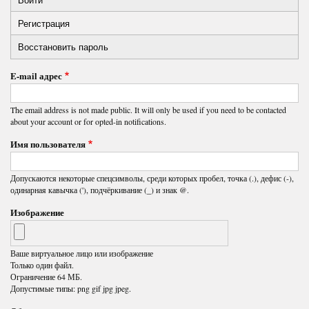
Primary
Регистрация
(активная
tabs
вкладка)
Восстановить пароль
E-mail адрес
The email address is not made public. It will only be used if you need to be contacted
about your account or for opted-in notifications.
Имя пользователя
Допускаются некоторые спецсимволы, среди которых пробел, точка (.), дефис (-),
одинарная кавычка ('), подчёркивание (_) и знак @.
Изображение
Ваше виртуальное лицо или изображение
Только один файл.
Ограничение 64 МБ.
Допустимые типы: png gif jpg jpeg.