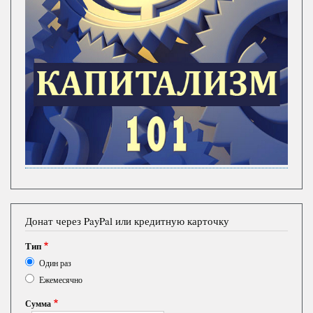
Донат через PayPal или кредитную карточку
Тип
Один раз
Ежемесячно
Сумма