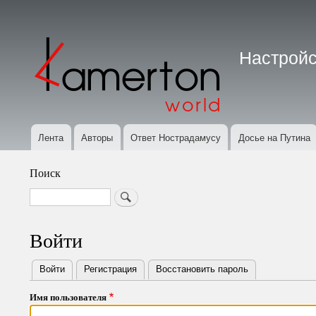
Меню
учётной
Настройс
записи
пользователя
Лента
Авторы
Ответ Нострадамусу
Досье на Путина
Основная
навигация
Поиск
Search
Войти
Войти
(активная вкладка)
Регистрация
Восстановить пароль
Primary
Имя пользователя
tabs