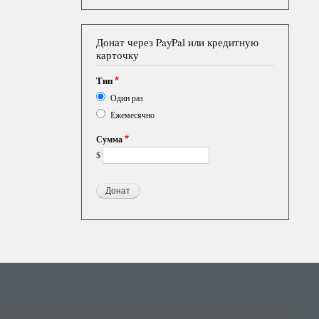
Донат через PayPal или кредитную
карточку
Тип
Один раз
Ежемесячно
Сумма
$