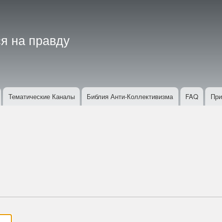
Перейти
к
основному
я на правду
содержанию
Тематические Каналы
Библия Анти-Коллективизма
FAQ
При