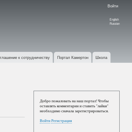
Войти
English
Language
Russian
switcher
глашение к сотрудничеству
Портал Камертон
Школа
Добро пожаловать на наш портал! Чтобы
оставлять комментарии и ставить "лайки"
необходимо сначала зарегистрироваться.
Войти
Регистрация